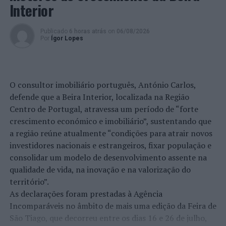
jovem a uma pessoa singular ou a uma família, visando a
Interior
integração em meio familiar e a prestação de cuidados
adequados às suas necessidades e bem-estar e a
Publicado
6 horas atrás
on
06/08/2026
educação necessária ao desenvolvimento integral.
Por
Ígor Lopes
A Coordenadora da Rede Social de Anadia fez ainda uma
pequena retrospetiva do que foram estes últimos meses,
O consultor imobiliário português, António Carlos,
em termos de atividades, nomeadamente, as
defende que a Beira Interior, localizada na Região
comemorações do Dia do Idoso, ocorrida a 30 de
Centro de Portugal, atravessa um período de “forte
setembro, que reuniu mais de 800 pessoas, e do Dia
crescimento económico e imobiliário”, sustentando que
Internacional do Voluntário, a 5 de dezembro.
a região reúne atualmente “condições para atrair novos
A terminar o Plenário, a vereadora da Câmara de Anadia,
investidores nacionais e estrangeiros, fixar população e
com Pelouro da Ação Social, Jennifer Pereira, anunciou
consolidar um modelo de desenvolvimento assente na
que a assunção das competências da Ação Social pelo
qualidade de vida, na inovação e na valorização do
Município de Anadia, que deveria ocorrer no início de
território”.
janeiro de 2023, foi, entretanto, adiada para o início do
As declarações foram prestadas à Agência
mês de abril, pelo que a autarquia não irá, no início do
Incomparáveis no âmbito de mais uma edição da Feira de
ano, assumir a delegação de competências nesta área. A
São Tiago, que decorreu entre os dias 16 e 26 de julho,