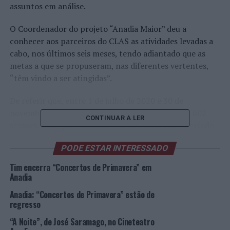
assuntos em análise.
O Coordenador do projeto “Anadia Maior” deu a
conhecer aos parceiros do CLAS as atividades levadas a
cabo, nos últimos seis meses, tendo adiantado que as
metas a que se propuseram, nas diferentes vertentes,
“têm vindo a ser atingidas”.
De referir que, entre 1 de julho de 2020 e 30 de
novembro de 2022, os Espaços Sénior acolheram 602
CONTINUAR A LER
sessões, onde participaram 153 pessoas. Neste período
de dois anos e meio de atividade, foram realizadas 53
PODE ESTAR INTERESSADO
ações de promoção de voluntariado. O Centro “Anadia
Maior” realizou 49 sessões, 27 exposições, tendo sido
Tim encerra “Concertos de Primavera” em
visitado por 2558 pessoas. Foram ainda editadas 15
Anadia
publicações de “Histórias com Estória” e realizados 65
Anadia: “Concertos de Primavera” estão de
roteiros anadienses, com 255 participantes.
regresso
“A Noite”, de José Saramago, no Cineteatro
A terminar a intervenção, três anadienses que