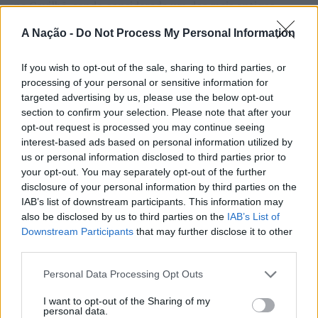
autarca esclareceu que “a situação irá manter-se
na Covilhã, sendo considerada um dos mais antigos
inalterada até ao mês de abril”, em virtude do acordo
certames populares de Portugal. Com origens medievais
A Nação -
Do Not Process My Personal Information
sectorial de compromisso entre o Governo e a
e realizada anualmente na “Cidade Neve”, a feira conjuga
CONTINUAR A LER
Associação Nacional de Municípios Portugueses.
tradição, atividade económica, comércio, gastronomia,
If you wish to opt-out of the sale, sharing to third parties, or
animação cultural e divulgação empresarial,
processing of your personal or sensitive information for
Foto: CMA.
constituindo um dos principais momentos de promoção
targeted advertising by us, please use the below opt-out
do município e da Beira Interior.
section to confirm your selection. Please note that after your
ATUALIDADE
TÓPICOS RELACIONADOS:
ANADIA
CLAS
DESTAQUE
opt-out request is processed you may continue seeing
Rio de Janeiro: Governo do Estado
Para António Carlos, o crescimento alcançado ao longo
interest-based ads based on personal information utilized by
propõe parceria com a FUNCEX para
PRÓXIMO
dos últimos anos representa o cumprimento dos
us or personal information disclosed to third parties prior to
Viseu: PSP faz cinco detenções entre 16 e 19 de
objetivos que traçou quando iniciou o seu percurso no
your opt-out. You may separately opt-out of the further
“reforçar inteligência sobre
dezembro
disclosure of your personal information by third parties on the
setor imobiliário. O empresário considera que o
comércio exterior”
IAB’s list of downstream participants. This information may
NÃO PERCA
reconhecimento conquistado resulta da proximidade
Barão do Hospital Alvarinho 2021 considerado o Melhor
also be disclosed by us to third parties on the
IAB’s List of
com a comunidade e da capacidade de apoiar não apenas
Alvarinho da colheita 2021
Downstream Participants
that may further disclose it to other
Publicado
6 horas atrás
on
06/08/2026
compradores e vendedores, mas também iniciativas
Por
Ígor Lopes
third parties.
locais e projetos de desenvolvimento regional. Segundo
explicou, esse envolvimento tem permitido “consolidar a
Personal Data Processing Opt Outs
sua presença em vários concelhos da Beira Interior e
I want to opt-out of the Sharing of my
alargar a atividade além-fronteiras”.
O Governo do Estado do Rio de Janeiro, Brasil, solicitou
personal data.