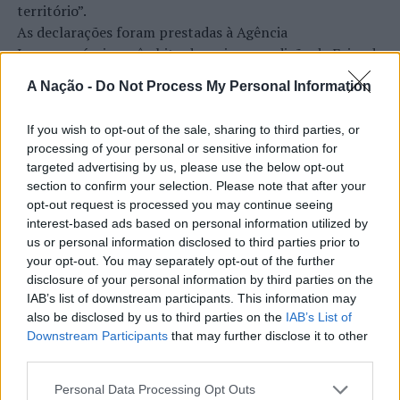
território”.
para a alfabetização das crianças com cegueira.
As declarações foram prestadas à Agência
A 4 de janeiro comemora-se o Dia Mundial do
Braille.
Incomparáveis no âmbito de mais uma edição da Feira de
Este dia é celebrado desde 2019, como forma de
São Tiago, que decorreu entre os dias 16 e 26 de julho,
A Nação -
Do Not Process My Personal Information
consciencializar para a importância da escrita em
Braille
na Covilhã, sendo considerada um dos mais antigos
e para a realização plena dos direitos humanos de
certames populares de Portugal. Com origens medievais
If you wish to opt-out of the sale, sharing to third parties, or
pessoas com deficiência visual.
e realizada anualmente na “Cidade Neve”, a feira conjuga
processing of your personal or sensitive information for
CONTINUAR A LER
tradição, atividade económica, comércio, gastronomia,
targeted advertising by us, please use the below opt-out
Foto: CML.
animação cultural e divulgação empresarial,
section to confirm your selection. Please note that after your
constituindo um dos principais momentos de promoção
opt-out request is processed you may continue seeing
do município e da Beira Interior.
interest-based ads based on personal information utilized by
TÓPICOS RELACIONADOS:
BRAILLE
DESTAQUE
ATUALIDADE
DIA MUNDIAL DO BRAILLE
ENSINO
LAGOS
us or personal information disclosed to third parties prior to
Rio de Janeiro: Governo do Estado
your opt-out. You may separately opt-out of the further
Para António Carlos, o crescimento alcançado ao longo
PRÓXIMO
disclosure of your personal information by third parties on the
propõe parceria com a FUNCEX para
dos últimos anos representa o cumprimento dos
Guimarães: Detenções por furto em interior de
IAB’s list of downstream participants. This information may
estabelecimento comercial
objetivos que traçou quando iniciou o seu percurso no
“reforçar inteligência sobre
also be disclosed by us to third parties on the
IAB’s List of
setor imobiliário. O empresário considera que o
Downstream Participants
that may further disclose it to other
comércio exterior”
NÃO PERCA
reconhecimento conquistado resulta da proximidade
Barcelos: Theatro Gil Vicente com música, teatro,
third parties.
com a comunidade e da capacidade de apoiar não apenas
cinema, dança e stand up
Publicado
7 horas atrás
on
06/08/2026
Personal Data Processing Opt Outs
compradores e vendedores, mas também iniciativas
Por
Ígor Lopes