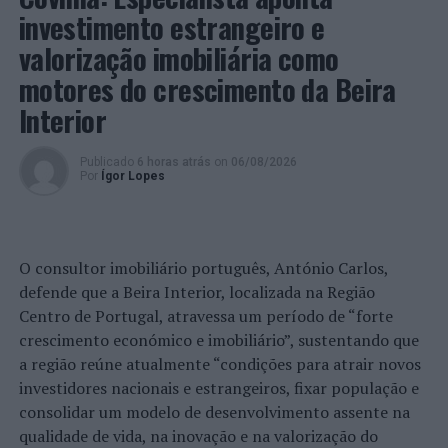
investimento estrangeiro e
sinónimo de desigualdade”, refere a trabalhadora.
valorização imobiliária como
“Contamos que, nos próximos meses, esta iniciativa
motores do crescimento da Beira
chegue a todas as escolas de 1º ciclo do município”,
Interior
refere a Vereadora Sara Coelho, com o pelouro da
educação e ação social.
Publicado
6 horas atrás
on
06/08/2026
Por
Ígor Lopes
Sistema
Braille
O
Braille
é um sistema que foi oficializado em 1852 para
possibilitar que, pessoas com deficiência visual, parcial
O consultor imobiliário português, António Carlos,
ou total, tivessem acesso à leitura. O sistema é formado
defende que a Beira Interior, localizada na Região
por caracteres em relevo que permitem o entendimento
Centro de Portugal, atravessa um período de “forte
por meio do tato.
crescimento económico e imobiliário”, sustentando que
a região reúne atualmente “condições para atrair novos
O sistema recebeu essa nomenclatura em homenagem
investidores nacionais e estrangeiros, fixar população e
ao francês Louis Braille, responsável pela criação desse
consolidar um modelo de desenvolvimento assente na
código para cegos. Ele é utilizado em quase todos os
qualidade de vida, na inovação e na valorização do
países do mundo, sendo uma ferramenta fundamental