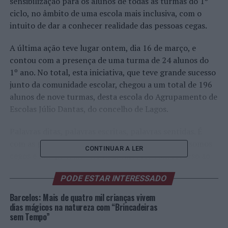
sensibilização para os alunos de todas as turmas do 1º
ciclo, no âmbito de uma escola mais inclusiva, com o
intuito de dar a conhecer realidade das pessoas cegas.
A última ação teve lugar ontem, dia 16 de março, e
contou com a presença de uma turma de 24 alunos do
1º ano. No total, esta iniciativa, que teve grande sucesso
junto da comunidade escolar, chegou a um total de 196
alunos de nove turmas, desta escola do Agrupamento de
Escolas Júlio Dantas, do concelho de Lagos.
Palavras ditas, palavras escritas, palavras sentidas. É
com as palavras que comunicamos, mas, quando somos
CONTINUAR A LER
cegos e não podemos ler nem escrever com recurso ao
sentido da visão, sentimos as palavras com a ponta dos
PODE ESTAR INTERESSADO
dedos, utilizando o tato. Para tal, usamos o
braille
, como
forma de comunicação escrita.
Barcelos: Mais de quatro mil crianças vivem
dias mágicos na natureza com “Brincadeiras
Para demostrar este modo de sentir as palavras, Dina
sem Tempo”
Neto, uma trabalhadora da Câmara Municipal, que vive