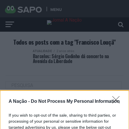
MENU
Todos os posts com a tag "Francisco Louçã"
ATUALIDADE
2 anos atrás
Barcelos: Sérgio Godinho dá concerto na
Avenida da Liberdade
A Nação -
Do Not Process My Personal Information
ARTIGOS RECENTES
“Millennium Estoril Open 2026” regressou ao circuito ATP
If you wish to opt-out of the sale, sharing to third parties, or
com vitória do francês Luca Van Assche
processing of your personal or sensitive information for
targeted advertising by us, please use the below opt-out