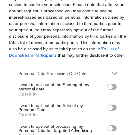
Castelo Branco: “Bienal Internacional de Artes e Ofícios”
section to confirm your selection. Please note that after your
promete afirmar artesanato, património e inovação como
opt-out request is processed you may continue seeing
“motores de desenvolvimento económico e cultural” do
interest-based ads based on personal information utilized by
município português
us or personal information disclosed to third parties prior to
your opt-out. You may separately opt-out of the further
disclosure of your personal information by third parties on the
Covilhã: Especialista aponta investimento estrangeiro e
IAB’s list of downstream participants. This information may
valorização imobiliária como motores do crescimento da
also be disclosed by us to third parties on the
IAB’s List of
Beira Interior
Downstream Participants
that may further disclose it to other
third parties.
Rio de Janeiro: Governo do Estado propõe parceria com a
FUNCEX para “reforçar inteligência sobre comércio
Personal Data Processing Opt Outs
exterior”
I want to opt-out of the Sharing of my
personal data.
Esposende acolhe festival de kitesurf
Opted In
I want to opt-out of the Sale of my
Personal Data.
COMENTÁRIOS RECENTES
Opted In
I want to opt-out of processing my
Personal Data for Targeted Advertising.
ÚLTIMAS
DESTAQUE
VIDEOS