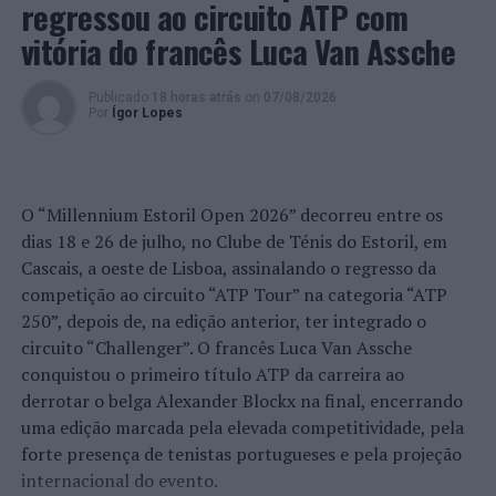
regressou ao circuito ATP com
servicoeducativotgv@cm-barcelos.pt
.
vitória do francês Luca Van Assche
Imagem: CMB.
Publicado
18 horas atrás
on
07/08/2026
Por
Ígor Lopes
TÓPICOS RELACIONADOS:
BARCELOS
DESTAQUE
ENSINO
FAMILY PARTY
GALEGOS SANTA MARIA
TEATRO
PRÓXIMO
Feira Internacional do Artesanato regressa a Lisboa
O “Millennium Estoril Open 2026” decorreu entre os
com três pavilhões e artesãos de 31 países
dias 18 e 26 de julho, no Clube de Ténis do Estoril, em
Cascais, a oeste de Lisboa, assinalando o regresso da
NÃO PERCA
Barcelos: Mostra de Voluntariado no Campus do IPCA
competição ao circuito “ATP Tour” na categoria “ATP
250”, depois de, na edição anterior, ter integrado o
circuito “Challenger”. O francês Luca Van Assche
conquistou o primeiro título ATP da carreira ao
derrotar o belga Alexander Blockx na final, encerrando
uma edição marcada pela elevada competitividade, pela
forte presença de tenistas portugueses e pela projeção
internacional do evento.