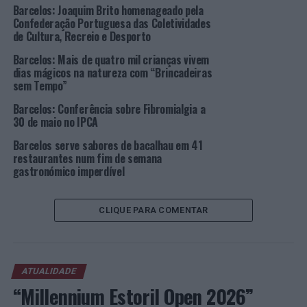
Barcelos: Joaquim Brito homenageado pela
barrista Nelson Oliveira, destinada aos alunos do 1º ciclo
Confederação Portuguesa das Coletividades
e ensino básico do concelho.
de Cultura, Recreio e Desporto
Barcelos: Mais de quatro mil crianças vivem
A programação continua na Biblioteca Municipal com
dias mágicos na natureza com “Brincadeiras
sessão de cinema e oficina “O
robot
responde aos
sem Tempo”
direitos das crianças”. Já no Theatro Gil Vicente, as
Barcelos: Conferência sobre Fibromialgia a
crianças podem assistir a duas peças: ”aBraços” e “Tudo
30 de maio no IPCA
era Verde”.
Barcelos serve sabores de bacalhau em 41
Por seu lado, a Galeria Municipal de Arte, no âmbito da
restaurantes num fim de semana
gastronómico imperdível
exposição patente “
Camiños
– O
camiño
e as artes”
promove a atividade “caminhos com cor”, com ilustração
de desenhos alusivos ao Caminho Português de Santiago.
CLIQUE PARA COMENTAR
Todas as atividades são gratuitas e de inscrição
obrigatória, através de
bibliotecaanimacao@cm-
barcelos.pt
,
arqueologia@cm-barcelos.pt
,
ATUALIDADE
servicoeducativo@cm-barcelos.pt
,
“Millennium Estoril Open 2026”
galeriamunicipalarte@cm-barcelos.pt
e