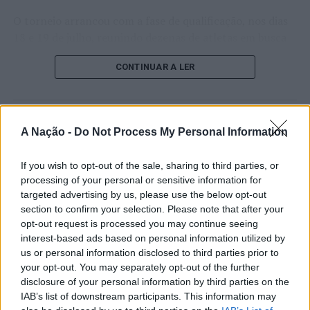
O torneio arrancou com a fase de qualificação, nos dias
18 e 19 de julho, reunindo dezenas de atletas em busca
de um lugar no quadro principal. A cerimónia de
CONTINUAR A LER
abertura contou com a presença do presidente da
Câmara Municipal de Cascais, Nuno Piteira Lopes,
acompanhado pelo executivo municipal, assinalando o
início de uma competição que voltou a colocar o
ATUALIDADE
A Nação -
Do Not Process My Personal Information
concelho no centro do calendário internacional do
Castelo Branco: “Bienal
ténis.
If you wish to opt-out of the sale, sharing to third parties, or
Internacional de Artes e Ofícios”
processing of your personal or sensitive information for
Apesar das desistências de última hora de jogadores
promete afirmar artesanato,
targeted advertising by us, please use the below opt-out
como Casper Ruud (Noruega), Alejandro Davidovich
section to confirm your selection. Please note that after your
património e inovação como
Fokina (Espanha) e Matteo Arnaldi (Itália), a prova
opt-out request is processed you may continue seeing
“motores de desenvolvimento
apresentou um quadro competitivo de elevado nível,
interest-based ads based on personal information utilized by
liderado pelo russo Andrey Rublev, primeiro cabeça de
económico e cultural” do município
us or personal information disclosed to third parties prior to
série, pelo italiano Luciano Darderi, pelo chileno
your opt-out. You may separately opt-out of the further
português
disclosure of your personal information by third parties on the
Alejandro Tabilo e pelo belga Alexander Blockx.
IAB’s list of downstream participants. This information may
Um dos momentos mais aguardados da semana foi