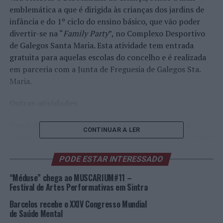
emblemática a que é dirigida às crianças dos jardins de
infância e do 1º ciclo do ensino básico, que vão poder
divertir-se na “
Family Party
”, no Complexo Desportivo
de Galegos Santa Maria. Esta atividade tem entrada
gratuita para aquelas escolas do concelho e é realizada
em parceria com a Junta de Freguesia de Galegos Sta.
Maria.
Outras atividades
Numa divertida aventura ao mundo das crianças, a
CONTINUAR A LER
Câmara de Barcelos preparou um programa especial que
integra atividades nos espaços culturais do Município
PODE ESTAR INTERESSADO
para que crianças, escolas e famílias possam participar.
Assim, no dia 1 de junho, com ponto de encontro no
“Méduse” chega ao MUSCARIUM#11 –
Museu de Olaria, decorre, no Centro Histórico, a
Festival de Artes Performativas em Sintra
atividade “
Pokémon go património
”, destinada aos
Barcelos recebe o XXIV Congresso Mundial
alunos do 2º e 3º ciclos do Ensino Básico. Ainda no
de Saúde Mental
Museu, acontece “Olha a Cascatinha”, uma oficina com o