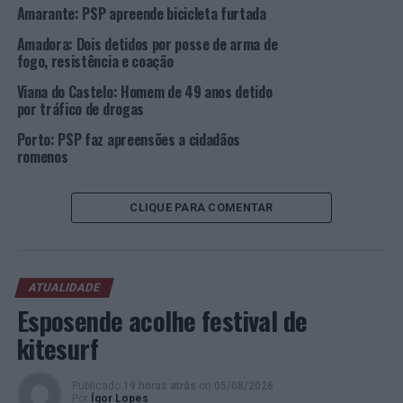
Amarante: PSP apreende bicicleta furtada
responsabilidade civil e falta de inspeção periódica
obrigatória; e 2 Autos de Contraordenação, em 2
Amadora: Dois detidos por posse de arma de
fogo, resistência e coação
estabelecimentos de diversão noturna, por infração ao
Código dos Direitos de Autor e Direitos Conexos e por
Viana do Castelo: Homem de 49 anos detido
falta de licença de utilização.
por tráfico de drogas
Porto: PSP faz apreensões a cidadãos
“A cooperação entre as duas Polícias visa,
romenos
essencialmente, o conjugar de sinergias, tendo em conta
as competências legais que a cada uma estão cometidas,
CLIQUE PARA COMENTAR
em prol da segurança e do bem-estar de todos os
cidadãos, de forma a contribuir-se para um sentimento
geral de segurança”, sublinha a PSP.
ATUALIDADE
Fotos: PSP.
Esposende acolhe festival de
kitesurf
TÓPICOS RELACIONADOS:
AVEIRO
CRIMINALIDADE
DESTAQUE
PSP
Publicado
19 horas atrás
on
05/08/2026
PRÓXIMO
Por
Ígor Lopes