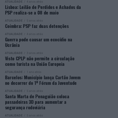
ATUALIDADE
4 anos atrás
Mais informações em:
Durante a cerimónia foi ainda reconhecido o trabalho
Lisboa: Leilão de Perdidos e Achados da
https://awards.innovationinpolitics.eu/
desenvolvido por toda a equipa de formadores e
PSP realiza-se a 08 de maio
colaboradores da ETG, cujo empenho foi determinante
ATUALIDADE
5 anos atrás
para o sucesso desta edição do Curso EFA.
Coimbra: PSP faz duas detenções
ATUALIDADE
4 anos atrás
A Escola de Tecnologia e Gestão de Barcelos continua a
Guerra pode causar um ecocídio na
afirmar-se como uma referência na formação
Ucrânia
profissional e na qualificação de adultos, contribuindo
ATUALIDADE
3 anos atrás
para o desenvolvimento de competências, o aumento da
Visto CPLP não permite a circulação
empregabilidade e a valorização do capital humano do
como turista na União Europeia
concelho e da região.
ATUALIDADE
1 ano atrás
Barcelos: Município lança Cartão Jovem
A Empresa Municipal de Educação e Cultura de Barcelos
no decorrer do 1º Fórum da Juventude
felicita todos os diplomados por esta importante
conquista, desejando-lhes os maiores sucessos pessoais,
ATUALIDADE
5 anos atrás
Santa Marta de Penaguião coloca
profissionais e académicos, convicta de que este diploma
passadeiras 3D para aumentar a
representa o início de novas oportunidades e novos
segurança rodoviária
desafios.
ATUALIDADE
5 anos atrás