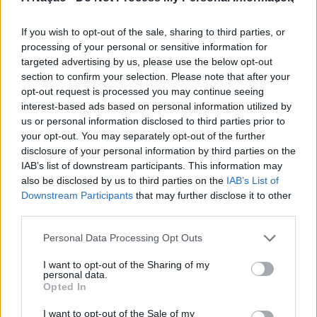
A iniciativa pretende aproximar a prática dos desportos
de vento das comunidades costeiras, promovendo o
If you wish to opt-out of the sale, sharing to third parties, or
território através do mar e das suas condições naturais.
processing of your personal or sensitive information for
ATUALIDADE
Nas palavras de Pedro Mota, De todas as etapas do
targeted advertising by us, please use the below opt-out
Cinco projetos de Cascais finalistas
section to confirm your selection. Please note that after your
Nortada Ocean Rides, este evento é o que mais precisa
opt-out request is processed you may continue seeing
da “nortada” como apoio, porque sem vento não há
em iniciativa europeia
interest-based ads based on personal information utilized by
kitesurf.
us or personal information disclosed to third parties prior to
Publicado
20 horas atrás
on
05/08/2026
your opt-out. You may separately opt-out of the further
A presença da Nortada vai mais uma vez, alem da
Por
Ígor Lopes
disclosure of your personal information by third parties on the
competição. O que queremos é fazer parte deste
IAB’s list of downstream participants. This information may
movimento que promove o encontro entre atletas,
also be disclosed by us to third parties on the
IAB’s List of
visitantes e a comunidade local. Que a marca Nortada
Downstream Participants
that may further disclose it to other
Vencedores serão anunciados no “Innovation in Politics
esteja presente de uma forma natural e quase obvia,
third parties.
Awards,” a 30 de outubro de 2026, no Centro de
valorizando o património natural e a relação de
Personal Data Processing Opt Outs
Congressos do Estoril.
Esposende com o vento e o mar, refere o CEO da
Nortada.
I want to opt-out of the Sharing of my
Participação cívica, Juventude, Educação, Emprego e
personal data.
Opted In
Inclusão de pessoas com deficiência. Estas são as áreas
Para o Presidente da Câmara Municipal de Esposende,
em que se enquadram os cinco projetos da Câmara
Carlos Silva, a prática de desportos náuticos é vista pelo
I want to opt-out of the Sale of my