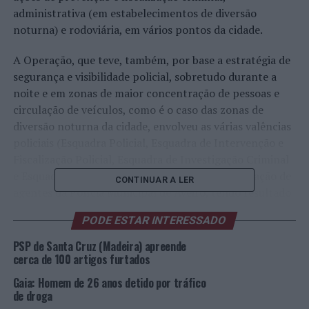
administrativa (em estabelecimentos de diversão
noturna) e rodoviária, em vários pontos da cidade.
A Operação, que teve, também, por base a estratégia de
segurança e visibilidade policial, sobretudo durante a
noite e em zonas de maior concentração de pessoas e
circulação de veículos, como é o caso das zonas de
diversão noturna da cidade, envolveu as várias valências
policiais (Esquadra Policial, Esquadra de Intervenção e
Fiscalização Policial, Esquadra de Investigação Criminal
e Esquadra de Trânsito), e contou com a colaboração de
CONTINUAR A LER
agentes da Polícia Municipal de Aveiro, tendo resultado
em 4 detenções, por condução com excesso de álcool; 1
PODE ESTAR INTERESSADO
detenção, por falta de habilitação legal para conduzir; e
3 detenções, por desobediência (incumprimento de
PSP de Santa Cruz (Madeira) apreende
inibição de conduzir e condução com carta apreendida);
cerca de 100 artigos furtados
com 80 viaturas fiscalizadas; 66 condutores testados ao
Gaia: Homem de 26 anos detido por tráfico
álcool; 1 viatura apreendida; 2 Autos de
de droga
Contraordenação, por falta de seguro de