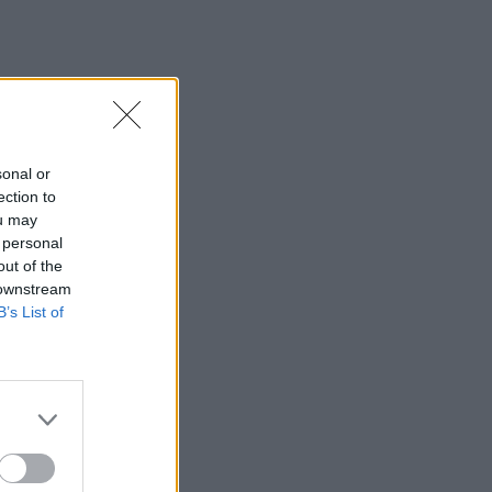
sonal or
ection to
ou may
 personal
out of the
 downstream
B’s List of