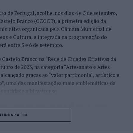
ro de Portugal, acolhe, nos dias 4 e 5 de setembro,
Bueno e o neerlandês Botic van de Zandschulp,
astelo Branco (CCCCB), a primeira edição da
nde acabou eliminado pelo italiano Luciano
, iniciativa organizada pela Câmara Municipal de
ts.
seus e Cultura, e integrada na programação do
onal no quadro principal, iniciou a participação
erá entre 3 e 6 de setembro.
o Luz, acabando, contudo, por ser eliminado na
e Castelo Branco na “Rede de Cidades Criativas da
és Burruchaga, num encontro disputado em três
ubro de 2023, na categoria “Artesanato e Artes
alcançado graças ao “valor patrimonial, artístico e
 despediram-se na ronda inaugural. Rocha foi
co”, uma das manifestações mais emblemáticas da
quanto Ferreira Silva discutiu a passagem à
identidade albicastrense.
o francês Luca Van Assche, que acabaria por
ais e internacionais, investigadores, artesãos,
públicos, instituições de ensino superior e
i o português que mais longe chegou, alcançando o
TINUAR A LER
riativas da UNESCO” discutirão políticas públicas,
 derrotado por Gonzalo Bueno. João Domingues,
lização, cooperação entre territórios,
cha não conseguiram ultrapassar a primeira ronda