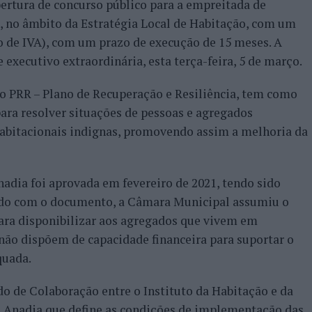
ertura de concurso público para a empreitada de
, no âmbito da Estratégia Local de Habitação, com um
do de IVA), com um prazo de execução de 15 meses. A
executivo extraordinária, esta terça-feira, 5 de março.
o PRR – Plano de Recuperação e Resiliência, tem como
para resolver situações de pessoas e agregados
abitacionais indignas, promovendo assim a melhoria da
nadia foi aprovada em fevereiro de 2021, tendo sido
ordo com o documento, a Câmara Municipal assumiu o
ara disponibilizar aos agregados que vivem em
não dispõem de capacidade financeira para suportar o
quada.
o de Colaboração entre o Instituto da Habitação e da
e Anadia que define as condições de implementação das