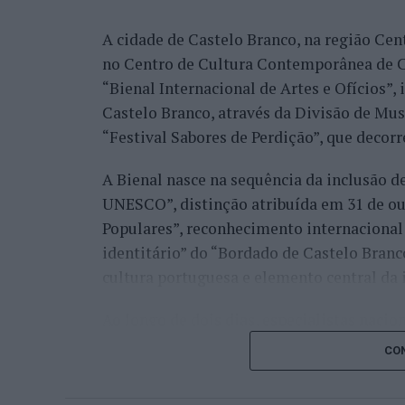
nos quartos de final.
A cidade de Castelo Branco, na região Cent
Já Jaime Faria venceu o peruano Gonzalo 
no Centro de Cultura Contemporânea de C
alcançando também os quartos de final, o
“Bienal Internacional de Artes e Ofícios”
Darderi, num encontro decidido em três se
Castelo Branco, através da Divisão de Mu
Nuno Borges, principal representante naci
“Festival Sabores de Perdição”, que decorr
com uma vitória sobre o brasileiro Orland
A Bienal nasce na sequência da inclusão d
segunda ronda pelo argentino Román Andr
UNESCO”, distinção atribuída em 31 de out
sets.
Populares”, reconhecimento internacional 
Henrique Rocha e Frederico Ferreira Silva
identitário” do “Bordado de Castelo Bran
afastado pelo espanhol Pedro Martínez, en
cultura portuguesa e elemento central da 
segunda ronda até ao terceiro set frente a
conquistar o título do torneio.
Ao longo de dois dias, especialistas nacion
representantes institucionais, organismos 
Na fase de qualificação, Tiago Pereira fo
CON
cidades pertencentes à “Rede de Cidades C
quadro principal do torneio, onde acabou
inovação, empreendedorismo, internaciona
João Silva, Gonçalo Castro e Francisco Ro