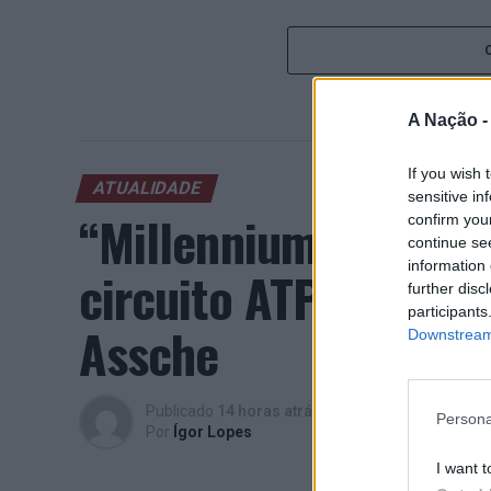
A Nação 
If you wish 
ATUALIDADE
sensitive in
“Millennium Estoril
confirm you
continue se
information 
circuito ATP com vit
further disc
participants
Assche
Downstream 
Publicado
14 horas atrás
on
07/08/2026
Persona
Por
Ígor Lopes
I want t