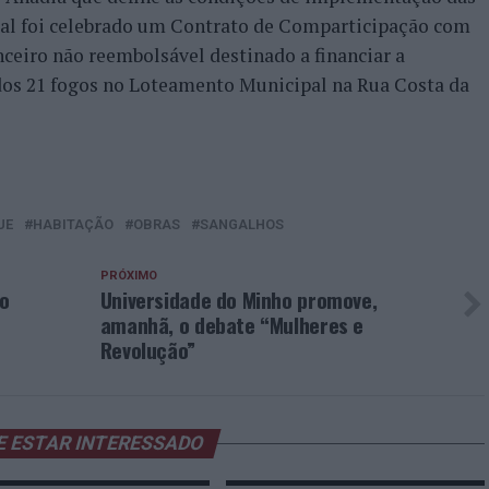
qual foi celebrado um Contrato de Comparticipação com
nceiro não reembolsável destinado a financiar a
 dos 21 fogos no Loteamento Municipal na Rua Costa da
UE
HABITAÇÃO
OBRAS
SANGALHOS
PRÓXIMO
to
Universidade do Minho promove,
amanhã, o debate “Mulheres e
Revolução”
E ESTAR INTERESSADO