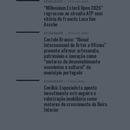
ATUALIDADE
14 horas atrás
“Millennium Estoril Open 2026”
regressou ao circuito ATP com
vitória do francês Luca Van
Assche
ATUALIDADE
20 horas atrás
Castelo Branco: “Bienal
Internacional de Artes e Ofícios”
promete afirmar artesanato,
património e inovação como
“motores de desenvolvimento
económico e cultural” do
município português
ATUALIDADE
2 dias atrás
Covilhã: Especialista aponta
investimento estrangeiro e
valorização imobiliária como
motores do crescimento da Beira
Interior