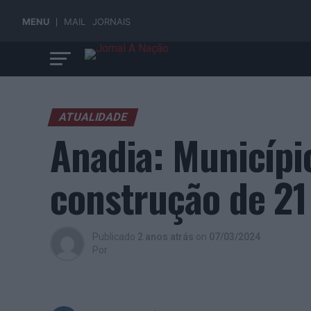
MENU
MAIL
JORNAIS
ATUALIDADE
Anadia: Municípi
construção de 21
Publicado
2 anos atrás
on
07/03/2024
Por