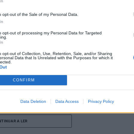
In
o opt-out of the Sale of my Personal Data.
entre os dias 18 e 26 de julho, no Clube de Ténis
In
 assinalando o regresso da competição ao circuito
to opt-out of processing my Personal Data for Targeted
e, na edição anterior, ter integrado o circuito
ing.
onquistou o primeiro título ATP da carreira ao
In
l, encerrando uma edição marcada pela elevada
o opt-out of Collection, Use, Retention, Sale, and/or Sharing
enistas portugueses e pela projeção internacional
ersonal Data that Is Unrelated with the Purposes for which it
lected.
Out
ção, nos dias 18 e 19 de julho, reunindo dezenas de
CONFIRM
incipal. A cerimónia de abertura contou com a
pal de Cascais, Nuno Piteira Lopes, acompanhado
Data Deletion
Data Access
Privacy Policy
nício de uma competição que voltou a colocar o
onal do ténis.
TINUAR A LER
e jogadores como Casper Ruud (Noruega), Alejandro