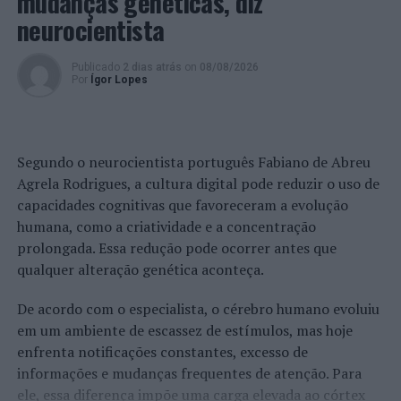
mudanças genéticas, diz
competências de ação social
neurocientista
NÃO PERCA
Construção: Indicadores na reabilitação urbana com
Publicado
2 dias atrás
on
08/08/2026
tendência de recuperação
Por
Ígor Lopes
Segundo o neurocientista português Fabiano de Abreu
Agrela Rodrigues, a cultura digital pode reduzir o uso de
capacidades cognitivas que favoreceram a evolução
humana, como a criatividade e a concentração
prolongada. Essa redução pode ocorrer antes que
qualquer alteração genética aconteça.
De acordo com o especialista, o cérebro humano evoluiu
em um ambiente de escassez de estímulos, mas hoje
enfrenta notificações constantes, excesso de
informações e mudanças frequentes de atenção. Para
ele, essa diferença impõe uma carga elevada ao córtex