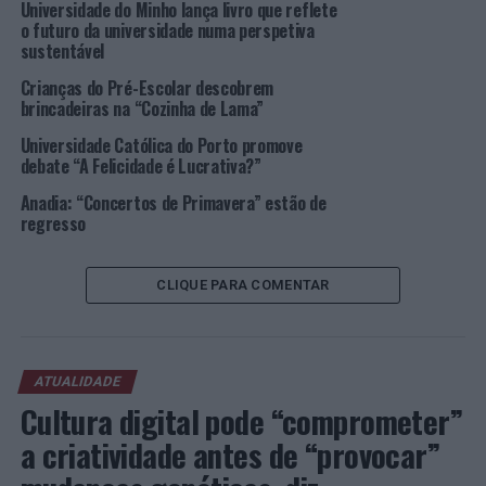
Universidade do Minho lança livro que reflete
bibliotecas escolares, ou seja, serão investidos na
o futuro da universidade numa perspetiva
aquisição de fundo documental e de equipamentos
sustentável
diversos. Aos alunos vencedores serão atribuídos
Crianças do Pré-Escolar descobrem
certificados de participação e cheques-livro no valor de
brincadeiras na “Cozinha de Lama”
25 euros.
Universidade Católica do Porto promove
debate “A Felicidade é Lucrativa?”
A data limite para a entrega dos trabalhos é 31 de
março. A divulgação dos vencedores acontecerá no mês
Anadia: “Concertos de Primavera” estão de
de junho e a entrega dos respetivos prémios terá lugar
regresso
aquando da realização da cerimónia do 15º aniversário
da Biblioteca Municipal, no mês de julho, em dia a
CLIQUE PARA COMENTAR
divulgar oportunamente.
Imagem: CMA.
ATUALIDADE
TÓPICOS RELACIONADOS:
ANADIA
BIBLIOTECA
Cultura digital pode “comprometer”
DESTAQUE
ENSINO
LEITURA
LITERATURA
a criatividade antes de “provocar”
PRÓXIMO
Lagos: Município adia a aceitação das novas