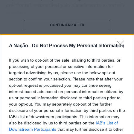
pré-frontal, responsável pelo planejamento e controle
executivo.
O pesquisador afirma que plataformas digitais também
CONTINUAR A LER
estimulam continuamente o sistema de recompensa do
cérebro, favorecendo a fadiga mental, a dificuldade de
A Nação -
Do Not Process My Personal Information
manter a atenção e a procrastinação. Na sua visão,
ATUALIDADE
tarefas inacabadas permanecem ativas na memória e
“Millennium Estoril Open 2026”
If you wish to opt-out of the sale, sharing to third parties, or
aumentam a sensação de sobrecarga, enquanto o stress
processing of your personal or sensitive information for
prolongado pode elevar os níveis de cortisol e
regressou ao circuito ATP com
targeted advertising by us, please use the below opt-out
prejudicar o desempenho cognitivo.
vitória do francês Luca Van Assche
section to confirm your selection. Please note that after your
opt-out request is processed you may continue seeing
Fabiano de Abreu Agrela Rodrigues ressalta que não há
interest-based ads based on personal information utilized by
Publicado
3 dias atrás
on
07/08/2026
evidências de que o ambiente digital provoque mudanças
us or personal information disclosed to third parties prior to
Por
Ígor Lopes
genéticas na espécie humana. A adaptação observada,
your opt-out. You may separately opt-out of the further
afirma, ocorre por meio da neuroplasticidade, processo
disclosure of your personal information by third parties on the
pelo qual os circuitos neurais se reorganizam em
IAB’s list of downstream participants. This information may
also be disclosed by us to third parties on the
IAB’s List of
resposta às experiências.
O “Millennium Estoril Open 2026” decorreu entre os
Downstream Participants
that may further disclose it to other
dias 18 e 26 de julho, no Clube de Ténis do Estoril, em