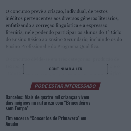
O concurso prevê a criação, individual, de textos
inéditos pertencentes aos diversos géneros literários,
enfatizando a correção linguística e a expressão
literária, nele podendo participar os alunos do 1º Ciclo
do Ensino Básico ao Ensino Secundário, incluindo os do
Ensino Profissional e do Programa Qualifica.
O concurso divide-se em três categorias: produção de
textos pertencentes aos géneros narrativo e lírico e o
CONTINUAR A LER
“Conto Gustavo Campar”, dedicado ao “mundo mágico
do livro e da leitura”. A apreciação e avaliação dos
PODE ESTAR INTERESSADO
trabalhos apresentados, terá em conta a criatividade e a
correção da linguagem utilizada.
Barcelos: Mais de quatro mil crianças vivem
dias mágicos na natureza com “Brincadeiras
De acordo com as normas do concurso “Ler &
sem Tempo”
Aprender”, os prémios monetários, no valor de cem
Tim encerra “Concertos de Primavera” em
euros, são atribuídos aos estabelecimentos de ensino e
Anadia
destinam-se à melhoria dos serviços prestados pelas