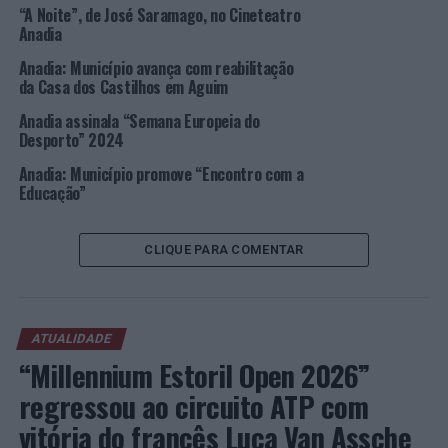
“A Noite”, de José Saramago, no Cineteatro
PRÓXIMO
Anadia
Viseu: Dois jovens detidos por furto em loja
Anadia: Município avança com reabilitação
NÃO PERCA
da Casa dos Castilhos em Aguim
Braga: Homem de 53 anos detenção por condução ilegal
Anadia assinala “Semana Europeia do
Desporto” 2024
Anadia: Município promove “Encontro com a
Educação”
CLIQUE PARA COMENTAR
ATUALIDADE
“Millennium Estoril Open 2026”
regressou ao circuito ATP com
vitória do francês Luca Van Assche