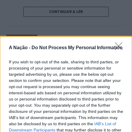
de um lugar no quadro principal. A cerimónia de
CONTINUAR A LER
abertura contou com a presença do presidente da
Câmara Municipal de Cascais, Nuno Piteira Lopes,
acompanhado pelo executivo municipal, assinalando o
início de uma competição que voltou a colocar o
ATUALIDADE
concelho no centro do calendário internacional do
Castelo Branco: “Bienal
A Nação -
Do Not Process My Personal Information
ténis.
Internacional de Artes e Ofícios”
Apesar das desistências de última hora de jogadores
If you wish to opt-out of the sale, sharing to third parties, or
promete afirmar artesanato,
como Casper Ruud (Noruega), Alejandro Davidovich
processing of your personal or sensitive information for
património e inovação como
targeted advertising by us, please use the below opt-out
Fokina (Espanha) e Matteo Arnaldi (Itália), a prova
section to confirm your selection. Please note that after your
“motores de desenvolvimento
apresentou um quadro competitivo de elevado nível,
opt-out request is processed you may continue seeing
liderado pelo russo Andrey Rublev, primeiro cabeça de
económico e cultural” do município
interest-based ads based on personal information utilized by
série, pelo italiano Luciano Darderi, pelo chileno
us or personal information disclosed to third parties prior to
português
Alejandro Tabilo e pelo belga Alexander Blockx.
your opt-out. You may separately opt-out of the further
Um dos momentos mais aguardados da semana foi
disclosure of your personal information by third parties on the
Publicado
17 horas atrás
on
07/08/2026
também o regresso do suíço Stan Wawrinka ao Estoril,
IAB’s list of downstream participants. This information may
Por
Ígor Lopes
also be disclosed by us to third parties on the
IAB’s List of
integrado na digressão de despedida do antigo vencedor
Downstream Participants
that may further disclose it to other