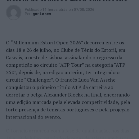
Publicado
11 horas atrás
on
07/08/2026
Por
Ígor Lopes
O “Millennium Estoril Open 2026” decorreu entre os
dias 18 e 26 de julho, no Clube de Ténis do Estoril, em
Cascais, a oeste de Lisboa, assinalando o regresso da
competição ao circuito “ATP Tour” na categoria “ATP
250”, depois de, na edição anterior, ter integrado o
circuito “Challenger”. O francês Luca Van Assche
conquistou o primeiro título ATP da carreira ao
derrotar o belga Alexander Blockx na final, encerrando
uma edição marcada pela elevada competitividade, pela
forte presença de tenistas portugueses e pela projeção
internacional do evento.
O torneio arrancou com a fase de qualificação, nos dias
18 e 19 de julho, reunindo dezenas de atletas em busca