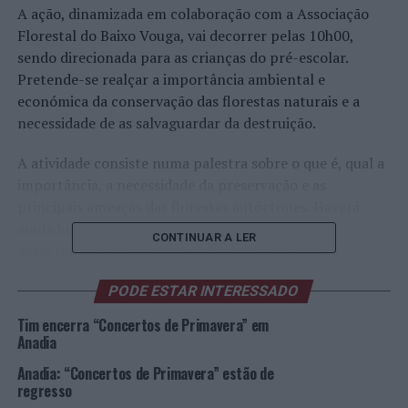
A ação, dinamizada em colaboração com a Associação
Florestal do Baixo Vouga, vai decorrer pelas 10h00,
sendo direcionada para as crianças do pré-escolar.
Pretende-se realçar a importância ambiental e
económica da conservação das florestas naturais e a
necessidade de as salvaguardar da destruição.
A atividade consiste numa palestra sobre o que é, qual a
importância, a necessidade da preservação e as
principais ameaças das florestas autóctones. Haverá
ainda lugar à observação de algumas espécies
CONTINUAR A LER
autóctones (flora e fauna) e das suas principais
características, através do conto da história “A Floresta
PODE ESTAR INTERESSADO
Mágica”.
Tim encerra “Concertos de Primavera” em
Foto: DR.
Anadia
Anadia: “Concertos de Primavera” estão de
TÓPICOS RELACIONADOS:
AMBIENTE
ANADIA
DESTAQUE
regresso
DIA DA FLORESTA AUTÓCTONE