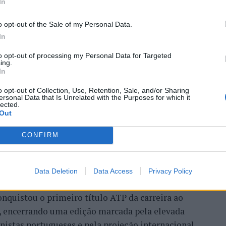
 Open 2026” regressou ao
In
ória do francês Luca Van
o opt-out of the Sale of my Personal Data.
In
to opt-out of processing my Personal Data for Targeted
ing.
In
o opt-out of Collection, Use, Retention, Sale, and/or Sharing
ersonal Data that Is Unrelated with the Purposes for which it
lected.
Out
CONFIRM
entre os dias 18 e 26 de julho, no Clube de Ténis
 assinalando o regresso da competição ao circuito
Data Deletion
Data Access
Privacy Policy
e, na edição anterior, ter integrado o circuito
onquistou o primeiro título ATP da carreira ao
l, encerrando uma edição marcada pela elevada
enistas portugueses e pela projeção internacional