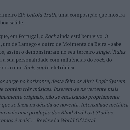
rimeiro EP:
Untold Truth
, uma composição que mostra
 boa saúde.
que, em Portugal, o
Rock
ainda está bem vivo. O
a, um de Lamego e outro de Moimenta da Beira – sabe
os, assim o demonstraram no seu terceiro
single
, ‘
Rules
 a sua personalidade com influências do
rock
, do
neros como
funk
,
soul
e eletrónica.
 surge no horizonte, desta feita os Ain’t Logic System
ue contém três músicas. Inserem-se na vertente mais
imamente originais, não se encaixando propriamente
 que se fazia na década de noventa. Intensidade metálica
 em mais uma produção dos Blind And Lost Studios.
remos é mais
“. –
Review
da
World Of Metal