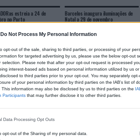
DORas estreia a 24 de
Barcelos inaugura iluminações de
ro no Porto
Natal a 29 de novembro
-
Do Not Process My Personal Information
to opt-out of the sale, sharing to third parties, or processing of your per
formation for targeted advertising by us, please use the below opt-out s
r selection. Please note that after your opt-out request is processed y
eing interest-based ads based on personal information utilized by us or
disclosed to third parties prior to your opt-out. You may separately opt-
losure of your personal information by third parties on the IAB’s list of
. This information may also be disclosed by us to third parties on the
IA
CLIQUE PARA COMENTAR
Participants
that may further disclose it to other third parties.
l Data Processing Opt Outs
o opt-out of the Sharing of my personal data.