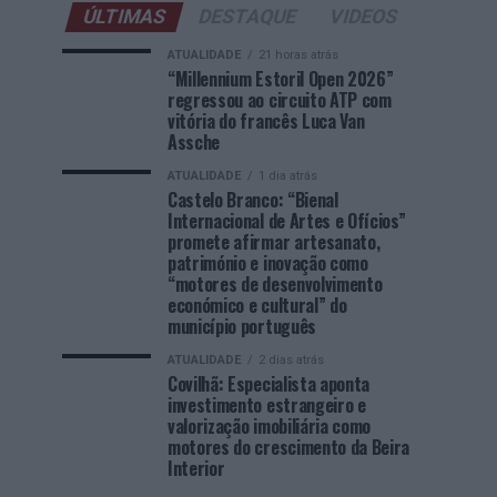
ÚLTIMAS
DESTAQUE
VIDEOS
ATUALIDADE
21 horas atrás
“Millennium Estoril Open 2026”
regressou ao circuito ATP com
vitória do francês Luca Van
Assche
ATUALIDADE
1 dia atrás
Castelo Branco: “Bienal
Internacional de Artes e Ofícios”
promete afirmar artesanato,
património e inovação como
“motores de desenvolvimento
económico e cultural” do
município português
ATUALIDADE
2 dias atrás
Covilhã: Especialista aponta
investimento estrangeiro e
valorização imobiliária como
motores do crescimento da Beira
Interior