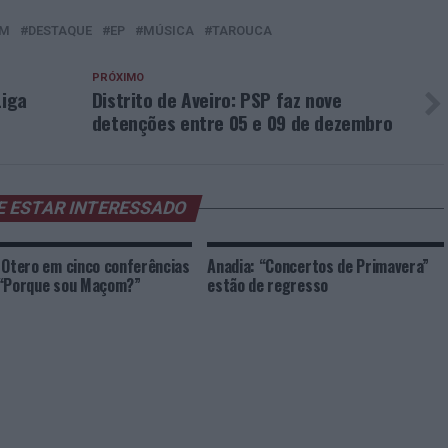
EM
DESTAQUE
EP
MÚSICA
TAROUCA
PRÓXIMO
Liga
Distrito de Aveiro: PSP faz nove
detenções entre 05 e 09 de dezembro
E ESTAR INTERESSADO
 Otero em cinco conferências
Anadia: “Concertos de Primavera”
 “Porque sou Maçom?”
estão de regresso