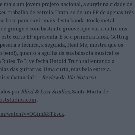
e mais um jovem projeto nacional, a surgir na cidade de
eu trabalho de estreia. Trata-se de um EP de apenas três
 na boca para ouvir mais desta banda. Rock/metal
 de grunge e com bastante groove, que varia entre uns
este curto EP apresenta. E se a primeira faixa, Getting
esada e técnica, a segunda, Heal Me, mostra que os
 bem!), quanto a agulha da sua bússola musical se
 Rules To Live fecha Untold Truth salientando a
ias das guitarras. Uma curta, mas bela estreia.
s substancial”. –
Review
da
Via Noturna.
ados por
Blind & Lost Studios
, Santa Marta de
oststudios.com
.
com/watch?v=OGimX8Tksck
.