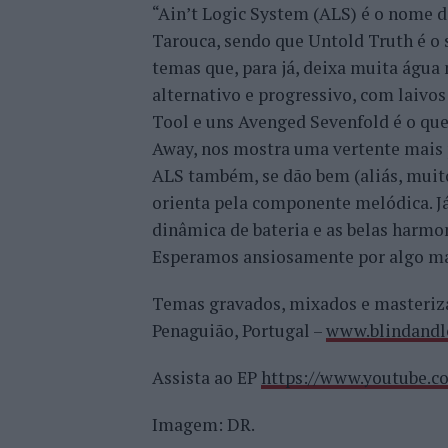
“Ain’t Logic System (ALS) é o nome d
Tarouca, sendo que Untold Truth é o s
temas que, para já, deixa muita água
alternativo e progressivo, com laivos
Tool e uns Avenged Sevenfold é o que 
Away, nos mostra uma vertente mais p
ALS também, se dão bem (aliás, muito
orienta pela componente melódica. Já
dinâmica de bateria e as belas harmon
Esperamos ansiosamente por algo mai
Temas gravados, mixados e masteriz
Penaguião, Portugal –
www.blindandl
Assista ao EP
https://www.youtube.
Imagem: DR.