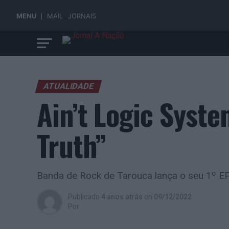
MENU
MAIL
JORNAIS
ATUALIDADE
Ain’t Logic Syste
Truth”
Banda de Rock de Tarouca lança o seu 1º E
Publicado
4 anos atrás
on
09/12/2022
Por