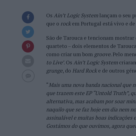
Os
Ain’t Logic System
lançam o seu p
que o
rock
em Portugal está vivo e de
São de Tarouca e tencionam mostrar 
quarteto – dois elementos de Tarouc
como criar um bom
groove
. Pelo men
to Live’
. Os
Ain’t Logic System
criaram
grunge
, do
Hard Rock
e de outros gé
“
Mais uma nova banda nacional que nos
que trazem este EP “Untold Truth”, q
alternativa, mas acabam por soar min
naquilo que se faz hoje em dia nem no
assinalável e muitas boas indicações
Gostámos do que ouvimos, agora que