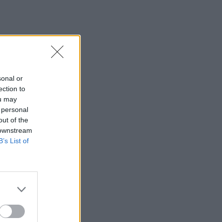
sonal or
ection to
ou may
 personal
out of the
 downstream
B’s List of