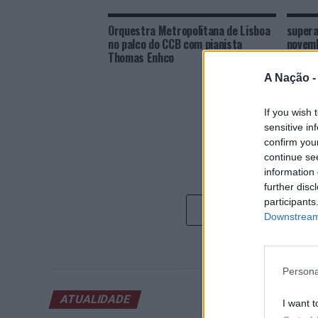
Orquestra Metropolitana de Lisboa
supera
no palco do CCB com pianista
novemb
Thomas Enhco
A Nação 
If you wish 
sensitive in
confirm you
continue se
information 
further disc
participants
Downstream 
Persona
ATUALIDADE
I want t