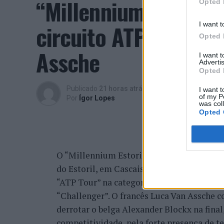
“Millennium Estoril
Opted 
circuito ATP com vit
I want t
Opted 
Assche
I want 
Advertis
Opted 
Publicado
21 horas atrás
on
07/08/2026
I want t
of my P
Por
Ígor Lopes
was col
Opted 
O “Millennium Estoril Open 2026” decorreu 
do Estoril, em Cascais, a oeste de Lisboa,
“ATP Tour” na categoria “ATP 250”, depois d
“Challenger”. O francês Luca Van Assche c
derrotar o belga Alexander Blockx na fina
competitividade, pela forte presença de t