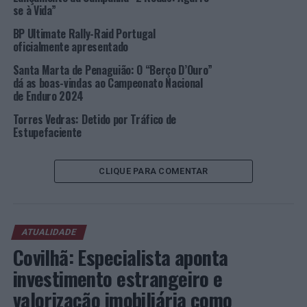
se à Vida”
uma vez, um dia de emoções fortes e muita animação.
BP Ultimate Rally-Raid Portugal
Esta terceira prova do 18º Troféu Yamaha engloba as
oficialmente apresentado
habituais 20 classes e terá três pistas. As verificações
Santa Marta de Penaguião: O “Berço D’Ouro”
têm início pelas 7h30 e os treinos pelas 9h00. A primeira
dá as boas-vindas ao Campeonato Nacional
corrida deverá iniciar-se pelas 13h50 e a última está
de Enduro 2024
agendada para as 18h00. A entrega de prémios deverá
Torres Vedras: Detido por Tráfico de
decorrer pelas 19h00. A entrada para assistir às corridas
Estupefaciente
é livre.
Foto: DR.
CLIQUE PARA COMENTAR
TÓPICOS RELACIONADOS:
DESTAQUE
MOTOCICLISMO
TORRES VEDRAS
TROFÉU YAMAHA
ATUALIDADE
PRÓXIMO
Covilhã: Especialista aponta
Matosinhos: Quatro detenções por roubo com arma
investimento estrangeiro e
branca
valorização imobiliária como
NÃO PERCA