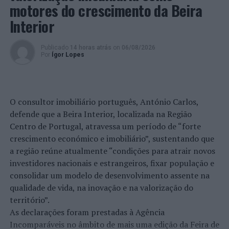
Voleibol: Torneio das Vindimas/Douro em Lamego no
motores do crescimento da Beira
próximo fim de semana
Interior
Publicado
14 horas atrás
on
06/08/2026
Por
Ígor Lopes
O consultor imobiliário português, António Carlos,
defende que a Beira Interior, localizada na Região
Centro de Portugal, atravessa um período de “forte
crescimento económico e imobiliário”, sustentando que
a região reúne atualmente “condições para atrair novos
investidores nacionais e estrangeiros, fixar população e
consolidar um modelo de desenvolvimento assente na
qualidade de vida, na inovação e na valorização do
território”.
As declarações foram prestadas à Agência
Incomparáveis no âmbito de mais uma edição da Feira de