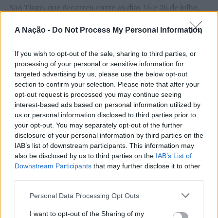
São Tiago, que decorreu entre os dias 16 e 26 de julho,
na Covilhã, sendo considerada um dos mais antigos
certames populares de Portugal. Com origens medievais
A Nação -
Do Not Process My Personal Information
e realizada anualmente na “Cidade Neve”, a feira conjuga
CONTINUAR A LER
tradição, atividade económica, comércio, gastronomia,
If you wish to opt-out of the sale, sharing to third parties, or
processing of your personal or sensitive information for
animação cultural e divulgação empresarial,
targeted advertising by us, please use the below opt-out
constituindo um dos principais momentos de promoção
section to confirm your selection. Please note that after your
do município e da Beira Interior.
ATUALIDADE
opt-out request is processed you may continue seeing
Rio de Janeiro: Governo do Estado
interest-based ads based on personal information utilized by
Para António Carlos, o crescimento alcançado ao longo
us or personal information disclosed to third parties prior to
propõe parceria com a FUNCEX para
dos últimos anos representa o cumprimento dos
your opt-out. You may separately opt-out of the further
objetivos que traçou quando iniciou o seu percurso no
“reforçar inteligência sobre
disclosure of your personal information by third parties on the
setor imobiliário. O empresário considera que o
IAB’s list of downstream participants. This information may
comércio exterior”
reconhecimento conquistado resulta da proximidade
also be disclosed by us to third parties on the
IAB’s List of
Downstream Participants
that may further disclose it to other
com a comunidade e da capacidade de apoiar não apenas
third parties.
Publicado
14 horas atrás
on
06/08/2026
compradores e vendedores, mas também iniciativas
Por
Ígor Lopes
locais e projetos de desenvolvimento regional. Segundo
Personal Data Processing Opt Outs
explicou, esse envolvimento tem permitido “consolidar a
I want to opt-out of the Sharing of my
sua presença em vários concelhos da Beira Interior e