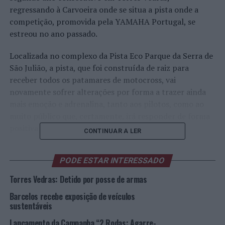
regressando à Carvoeira onde se situa a pista onde a
competição, promovida pela YAMAHA Portugal, se
estreou no ano passado.
Localizada no complexo da Pista Eco Parque da Serra de
São Julião, a pista, que foi construída de raiz para
receber todos os patamares de motocross, vai
novamente sofrer alterações por forma a trazer ainda
mais emoção e adrenalina, tanto aos pilotos, como ao
muito público que, certamente, irá responder de forma
positiva ao repto da YAMAHA Portugal.
CONTINUAR A LER
Com o apoio da União de Freguesias de Carvoeira e
PODE ESTAR INTERESSADO
Carmões e da Associação Unicarmões, que
disponibilizaram todas as infraestruturas e meios
Torres Vedras: Detido por posse de armas
necessários, vai ser possível receber a caravana do 18º
Barcelos recebe exposição de veículos
Troféu YAMAHA numa etapa em que se aguarda a
sustentáveis
presença de centenas de concorrentes à semelhança do
que aconteceu nas primeiras jornadas prometendo, mais
Lançamento da Campanha “2 Rodas: Agarre-