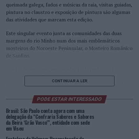
queimada galega, fados e músicas da raia, visitas guiadas,
pintura no claustro e exposição de pintura são algumas
das atividades que marcam esta edição.
Este singular evento junta as comunidades das duas
margens do rio Minho num dos mais emblemáticos
mosteiros do Noroeste Peninsular, o Mosteiro Românico
de Sanfins.
As atividades começam sábado, 17 de junho, às 15h00,
com a iniciativa Pintura no Claustro que pretende
CONTINUAR A LER
proporcionar aos pintores interessados a oportunidade
de passar para a tela a monumentalidade de Sanfins.
Para as 19h00 está programada uma visita guiada ao
PODE ESTAR INTERESSADO
Mosteiro e aos pontos mais emblemáticos da Quinta de
Brasil: São Paulo conta agora com uma
Sanfins, seguido do canto na capela às 20h00. Para as
delegação da “Confraria Saberes e Sabores
21h00 despertam-se os paladares para a degustação das
da Beira ‘Grão Vasco’”, entidade com sede
em Viseu
empanadas, de cordeiro à Sanfins assado nos fornos de
lenha, com arroz do pingo, acompanhado dos bons