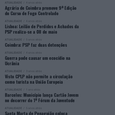
Entrega dos Prémios, durante a qual serão anunciados
oportunidade a quem pretende concluir o ensino
ATUALIDADE
4 anos atrás
os vencedores de cada categoria, estando prevista a
secundário e reforçar as suas competências pessoais e
Agrária de Coimbra promove 9ª Edição
do Curso de Fogo Controlado
presença de mais de 500 participantes.
profissionais.
ATUALIDADE
4 anos atrás
Mais informações em:
Durante a cerimónia foi ainda reconhecido o trabalho
Lisboa: Leilão de Perdidos e Achados da
https://awards.innovationinpolitics.eu/
desenvolvido por toda a equipa de formadores e
PSP realiza-se a 08 de maio
colaboradores da ETG, cujo empenho foi determinante
ATUALIDADE
5 anos atrás
para o sucesso desta edição do Curso EFA.
Coimbra: PSP faz duas detenções
ATUALIDADE
4 anos atrás
A Escola de Tecnologia e Gestão de Barcelos continua a
Guerra pode causar um ecocídio na
afirmar-se como uma referência na formação
Ucrânia
profissional e na qualificação de adultos, contribuindo
ATUALIDADE
3 anos atrás
para o desenvolvimento de competências, o aumento da
Visto CPLP não permite a circulação
empregabilidade e a valorização do capital humano do
como turista na União Europeia
concelho e da região.
ATUALIDADE
1 ano atrás
Barcelos: Município lança Cartão Jovem
A Empresa Municipal de Educação e Cultura de Barcelos
no decorrer do 1º Fórum da Juventude
felicita todos os diplomados por esta importante
conquista, desejando-lhes os maiores sucessos pessoais,
ATUALIDADE
5 anos atrás
Santa Marta de Penaguião coloca
profissionais e académicos, convicta de que este diploma