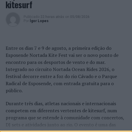
kitesurf
A participação na ceia e almoço implica uma pré-
inscrição, para os telefones (+351) 251 823 068 ou 965
405 545.
Publicado
22 horas atrás
on
05/08/2026
Por
Ígor Lopes
Imagem: DR.
TÓPICOS RELACIONADOS:
DESTAQUE
FEIRA MEDIEVAL
Entre os dias 7 e 9 de agosto, a primeira edição do
GASTRONOMIA
HISTÓRIA
SANFINS
TURISMO
Esposende Nortada Kite Fest vai ser o novo ponto de
VALENÇA
encontro para os desportos de vento e do mar.
PRÓXIMO
Integrado no circuito Nortada Ocean Rides 2026, o
STCP com horários de “verão” a partir de sábado
festival decorre entre a foz do rio Cávado e o Parque
NÃO PERCA
Radical de Esposende, com entrada gratuita para o
Distrito de Aveiro: PSP faz 14 detenções entre 12 e 16
público.
de junho
Durante três dias, atletas nacionais e internacionais
competem em diferentes vertentes de kitesurf, num
programa que se estende à comunidade com concertos,
DJ sets e atividades junto ao rio. O evento é uma das
etapas do Nortada Ocean Rides, circuito que em 2026