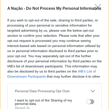
passa também por Sines, Peniche, Viana do Castelo, Vila
A Nação -
Do Not Process My Personal Information
Nova de Milfontes e Ericeira.
CONTINUAR A LER
If you wish to opt-out of the sale, sharing to third parties, or
A iniciativa pretende aproximar a prática dos desportos
processing of your personal or sensitive information for
de vento das comunidades costeiras, promovendo o
targeted advertising by us, please use the below opt-out
território através do mar e das suas condições naturais.
section to confirm your selection. Please note that after your
ATUALIDADE
Nas palavras de Pedro Mota, De todas as etapas do
opt-out request is processed you may continue seeing
Cinco projetos de Cascais finalistas
Nortada Ocean Rides, este evento é o que mais precisa
interest-based ads based on personal information utilized by
da “nortada” como apoio, porque sem vento não há
us or personal information disclosed to third parties prior to
em iniciativa europeia
your opt-out. You may separately opt-out of the further
kitesurf.
disclosure of your personal information by third parties on the
Publicado
23 horas atrás
on
05/08/2026
IAB’s list of downstream participants. This information may
A presença da Nortada vai mais uma vez, alem da
Por
Ígor Lopes
also be disclosed by us to third parties on the
IAB’s List of
competição. O que queremos é fazer parte deste
Downstream Participants
that may further disclose it to other
movimento que promove o encontro entre atletas,
third parties.
visitantes e a comunidade local. Que a marca Nortada
Vencedores serão anunciados no “Innovation in Politics
esteja presente de uma forma natural e quase obvia,
Personal Data Processing Opt Outs
Awards,” a 30 de outubro de 2026, no Centro de
valorizando o património natural e a relação de
I want to opt-out of the Sharing of my
Congressos do Estoril.
Esposende com o vento e o mar, refere o CEO da
personal data.
Opted In
Nortada.