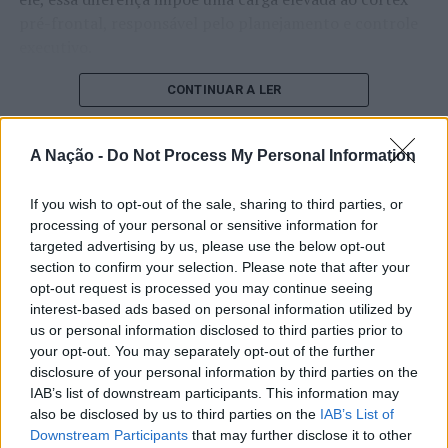
pré-frontal, responsável pelo planejamento e controle
NÃO PERCA
Presidentes da Câmara Municipal e das seis Juntas de
executivo.
Freguesia do Concelho solicitam, através de ofício
conjunto, audiências ao Ministro da Saúde e ao Diretor-
O pesquisador afirma que plataformas digitais também
CONTINUAR A LER
Executivo do SNS
estimulam continuamente o sistema de recompensa do
cérebro, favorecendo a fadiga mental, a dificuldade de
A Nação -
Do Not Process My Personal Information
manter a atenção e a procrastinação. Na sua visão,
ATUALIDADE
tarefas inacabadas permanecem ativas na memória e
“Millennium Estoril Open 2026”
If you wish to opt-out of the sale, sharing to third parties, or
aumentam a sensação de sobrecarga, enquanto o stress
processing of your personal or sensitive information for
prolongado pode elevar os níveis de cortisol e
regressou ao circuito ATP com
targeted advertising by us, please use the below opt-out
prejudicar o desempenho cognitivo.
vitória do francês Luca Van Assche
section to confirm your selection. Please note that after your
opt-out request is processed you may continue seeing
Fabiano de Abreu Agrela Rodrigues ressalta que não há
interest-based ads based on personal information utilized by
Publicado
2 dias atrás
on
07/08/2026
evidências de que o ambiente digital provoque mudanças
us or personal information disclosed to third parties prior to
Por
Ígor Lopes
genéticas na espécie humana. A adaptação observada,
your opt-out. You may separately opt-out of the further
afirma, ocorre por meio da neuroplasticidade, processo
disclosure of your personal information by third parties on the
IAB’s list of downstream participants. This information may
pelo qual os circuitos neurais se reorganizam em
also be disclosed by us to third parties on the
IAB’s List of
resposta às experiências.
O “Millennium Estoril Open 2026” decorreu entre os
Downstream Participants
that may further disclose it to other