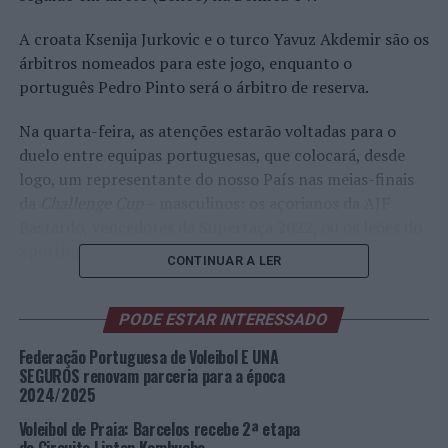
A croata Ksenija Jurkovic e o turco Yavuz Akdemir são os
árbitros nomeados para este jogo, enquanto o
português Pedro Pinto será o árbitro de reserva.
Na quarta-feira, as atenções estarão voltadas para o
duelo entre equipas portuguesas, que colocará, desde
logo, um representante do nosso País nas meias-finais
da
Challenge Cup
– masculinos: os açorianos da AJF
Bastardo, vencedores da Supertaça 2022, ou os leões do
Sporting CP.
CONTINUAR A LER
Os jogos desta eliminatória dos quartos de final da
Challenge Cup
estão agendados para amanhã, às 20h30
PODE ESTAR INTERESSADO
locais, no Complexo Desportivo Vitorino Nemésio, na
Federação Portuguesa de Voleibol E UNA
Praia da Vitória, e para o dia 25 de janeiro (19h30), no
SEGUROS renovam parceria para a época
Pavilhão João Rocha.
2024/2025
Voleibol de Praia: Barcelos recebe 2ª etapa
O dinamarquês Morten Engborg Klein e o belga Paul