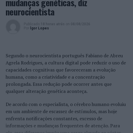
mudanças genéticas, diz
Por seu turno, as açorianas do Clube Kairós vão
neurocientista
defrontar, nos oitavos de final, as romenas do
CSM
Lugoj.
Publicado
18 horas atrás
on
08/08/2026
Por
Ígor Lopes
A 1ª mão disputa-se no dia 12 de janeiro (20h30 locais,
em direto na RTP Açores), no Complexo Desportivo das
Laranjeiras, em Ponta Delgada, e a 2ª mão está agendada
para o dia 18 de janeiro (18h30 locais) na Roménia.
Segundo o neurocientista português Fabiano de Abreu
Agrela Rodrigues, a cultura digital pode reduzir o uso de
A alemã Jennifer Hesse e o cipriota Isaak Flouris serão
capacidades cognitivas que favoreceram a evolução
os árbitros do jogo da 1ª mão.
humana, como a criatividade e a concentração
prolongada. Essa redução pode ocorrer antes que
Foto: DR.
qualquer alteração genética aconteça.
De acordo com o especialista, o cérebro humano evoluiu
TÓPICOS RELACIONADOS:
COMPETIÇÕES EUROPEIAS
DESTAQUE
FEDERAÇÃO PORTUGUESA DE VOLEIBOL
em um ambiente de escassez de estímulos, mas hoje
VOLEIBOL
enfrenta notificações constantes, excesso de
informações e mudanças frequentes de atenção. Para
PRÓXIMO
Voleibol: Portugueses pelo mundo
ele, essa diferença impõe uma carga elevada ao córtex