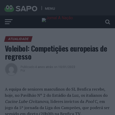
MENU
ATUALIDADE
Voleibol: Competições europeias de
regresso
Publicado
4 anos atrás
on
10/01/2023
Por
A equipa de seniores masculinos do SL Benfica recebe,
hoje, no Pavilhão Nº 2 do Estádio da Luz, os italianos do
Cucine Lube Civitanova
, líderes invictos da
Pool
C, em
jogo da 5ª jornada da Liga dos Campeões, que poderá ser
seguido em direto (20h00) na Benfica TV.