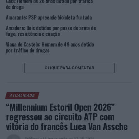
Gaia: Homem de 26 anos detido por tráfico
Rally Noturno com partida em Anadia
de droga
Amarante: PSP apreende bicicleta furtada
Amadora: Dois detidos por posse de arma de
fogo, resistência e coação
Viana do Castelo: Homem de 49 anos detido
por tráfico de drogas
CLIQUE PARA COMENTAR
ATUALIDADE
“Millennium Estoril Open 2026”
regressou ao circuito ATP com
vitória do francês Luca Van Assche