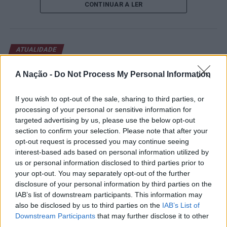
CONTINUAR A LER
abertura contou com a presença do presidente da
Câmara Municipal de Cascais, Nuno Piteira Lopes,
acompanhado pelo executivo municipal, assinalando o
início de uma competição que voltou a colocar o
ATUALIDADE
concelho no centro do calendário internacional do
Castelo Branco: “Bienal
ténis.
A Nação -
Do Not Process My Personal Information
Internacional de Artes e Ofícios”
Apesar das desistências de última hora de jogadores
promete afirmar artesanato,
If you wish to opt-out of the sale, sharing to third parties, or
como Casper Ruud (Noruega), Alejandro Davidovich
património e inovação como
processing of your personal or sensitive information for
Fokina (Espanha) e Matteo Arnaldi (Itália), a prova
targeted advertising by us, please use the below opt-out
“motores de desenvolvimento
apresentou um quadro competitivo de elevado nível,
section to confirm your selection. Please note that after your
liderado pelo russo Andrey Rublev, primeiro cabeça de
económico e cultural” do município
opt-out request is processed you may continue seeing
série, pelo italiano Luciano Darderi, pelo chileno
interest-based ads based on personal information utilized by
português
Alejandro Tabilo e pelo belga Alexander Blockx.
us or personal information disclosed to third parties prior to
your opt-out. You may separately opt-out of the further
Um dos momentos mais aguardados da semana foi
disclosure of your personal information by third parties on the
Publicado
23 horas atrás
on
07/08/2026
também o regresso do suíço Stan Wawrinka ao Estoril,
Por
Ígor Lopes
IAB’s list of downstream participants. This information may
integrado na digressão de despedida do antigo vencedor
also be disclosed by us to third parties on the
IAB’s List of
de três torneios do Grand Slam.
Downstream Participants
that may further disclose it to other
third parties.