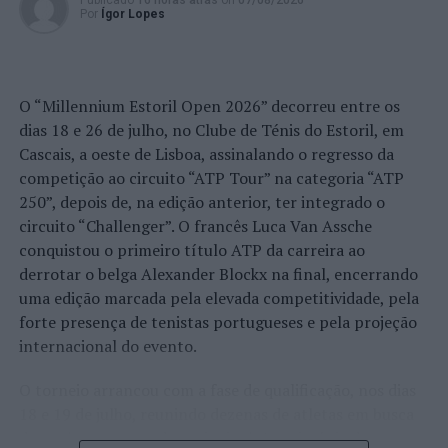
Publicado
16 horas atrás
on
07/08/2026
Por
Ígor Lopes
O “Millennium Estoril Open 2026” decorreu entre os
dias 18 e 26 de julho, no Clube de Ténis do Estoril, em
Cascais, a oeste de Lisboa, assinalando o regresso da
competição ao circuito “ATP Tour” na categoria “ATP
250”, depois de, na edição anterior, ter integrado o
circuito “Challenger”. O francês Luca Van Assche
conquistou o primeiro título ATP da carreira ao
derrotar o belga Alexander Blockx na final, encerrando
uma edição marcada pela elevada competitividade, pela
forte presença de tenistas portugueses e pela projeção
internacional do evento.
O torneio arrancou com a fase de qualificação, nos dias
18 e 19 de julho, reunindo dezenas de atletas em busca
de um lugar no quadro principal. A cerimónia de