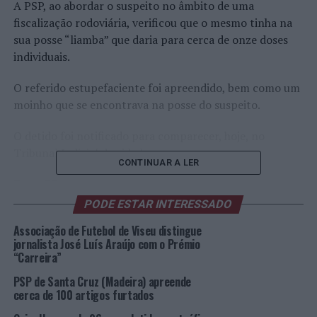
A PSP, ao abordar o suspeito no âmbito de uma
fiscalização rodoviária, verificou que o mesmo tinha na
sua posse “liamba” que daria para cerca de onze doses
individuais.
O referido estupefaciente foi apreendido, bem como um
moinho que se encontrava na posse do suspeito.
O detido foi notificado para comparecer, hoje, no
Tribunal Judicial da cidade.
CONTINUAR A LER
Foto: DR.
PODE ESTAR INTERESSADO
TÓPICOS RELACIONADOS:
CRIMINALIDADE
DESTAQUE
PSP
Associação de Futebol de Viseu distingue
VISEU
jornalista José Luís Araújo com o Prémio
“Carreira”
PRÓXIMO
Distrito de Beja: PSP faz cinco detenções entre 31 de
PSP de Santa Cruz (Madeira) apreende
janeiro e 06 de fevereiro
cerca de 100 artigos furtados
NÃO PERCA