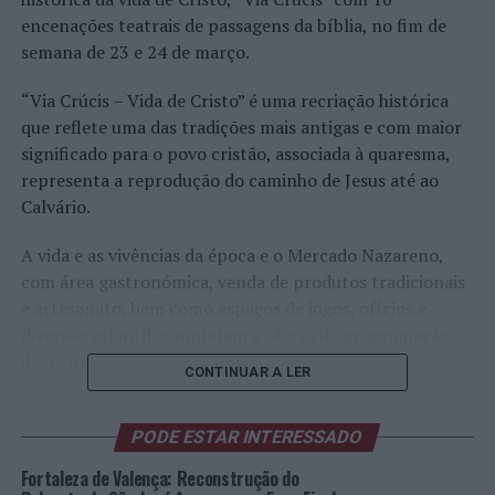
encenações teatrais de passagens da bíblia, no fim de
semana de 23 e 24 de março.
“Via Crúcis – Vida de Cristo” é uma recriação histórica
que reflete uma das tradições mais antigas e com maior
significado para o povo cristão, associada à quaresma,
representa a reprodução do caminho de Jesus até ao
Calvário.
A vida e as vivências da época e o Mercado Nazareno,
com área gastronómica, venda de produtos tradicionais
e artesanato, bem como espaços de jogos, ofícios e
diversão infantil completam a oferta da programação
deste fim de semana.
CONTINUAR A LER
No sábado, 23 de março, serão recriados o batismo, o
milagre do pão, a chegada a Jerusalém, a prova do pão
PODE ESTAR INTERESSADO
ázimo, a Última Ceia, a captura de Jesus, o julgamento, a
Fortaleza de Valença: Reconstrução do
Via Sacra e terminará com a Crucificação.