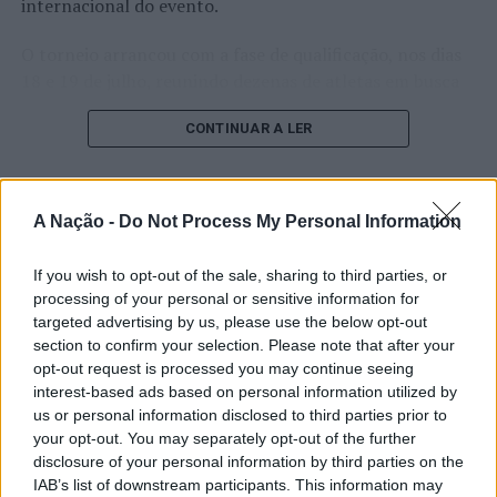
“No fim de semana de 23 e 24 de março venha até
internacional do evento.
Valença, desfrute do nosso património, da nossa
O torneio arrancou com a fase de qualificação, nos dias
natureza, do nosso comércio, da nossa restauração e
18 e 19 de julho, reunindo dezenas de atletas em busca
deste magnífico evento”, sugere o município.
de um lugar no quadro principal. A cerimónia de
Imagem: CMV.
CONTINUAR A LER
abertura contou com a presença do presidente da
Câmara Municipal de Cascais, Nuno Piteira Lopes,
acompanhado pelo executivo municipal, assinalando o
TÓPICOS RELACIONADOS:
DESTAQUE
PÁSCOA
RELIGIÃO
TURISMO
VALENÇA
VIA CRÚCIS
início de uma competição que voltou a colocar o
A Nação -
Do Not Process My Personal Information
ATUALIDADE
concelho no centro do calendário internacional do
PRÓXIMO
Castelo Branco: “Bienal
ténis.
Sintra investe na melhoria das acessibilidades nas
If you wish to opt-out of the sale, sharing to third parties, or
Internacional de Artes e Ofícios”
escolas
processing of your personal or sensitive information for
Apesar das desistências de última hora de jogadores
promete afirmar artesanato,
targeted advertising by us, please use the below opt-out
NÃO PERCA
como Casper Ruud (Noruega), Alejandro Davidovich
section to confirm your selection. Please note that after your
Distrito de Faro: PSP faz oito detenções entre 17 e 18
património e inovação como
Fokina (Espanha) e Matteo Arnaldi (Itália), a prova
opt-out request is processed you may continue seeing
de março
“motores de desenvolvimento
interest-based ads based on personal information utilized by
apresentou um quadro competitivo de elevado nível,
us or personal information disclosed to third parties prior to
liderado pelo russo Andrey Rublev, primeiro cabeça de
económico e cultural” do município
your opt-out. You may separately opt-out of the further
série, pelo italiano Luciano Darderi, pelo chileno
português
disclosure of your personal information by third parties on the
Alejandro Tabilo e pelo belga Alexander Blockx.
IAB’s list of downstream participants. This information may