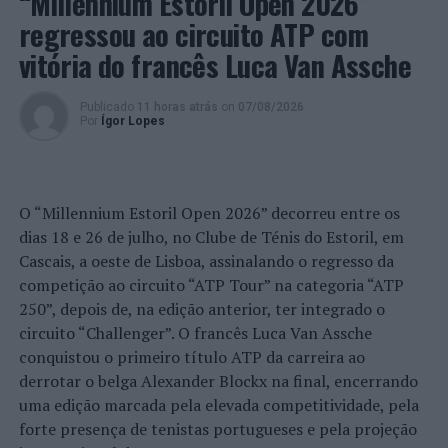
“Millennium Estoril Open 2026”
regressou ao circuito ATP com
– Calvário, localizado no Baluarte do Faro, contará com
as 3 cruzes e será o palco da Crucificação;
vitória do francês Luca Van Assche
– Túmulo, localizado no Baluarte de São João, será o
Publicado
11 horas atrás
on
07/08/2026
palco da maior parte das encenações de domingo;
Por
Ígor Lopes
– Aldeia dos Jogos e Ofícios, localizada no Largo do Bom
Jesus, na Coroada, contará com uma área de recriação de
O “Millennium Estoril Open 2026” decorreu entre os
ofícios e vivências da época. Numa tenda teremos a
dias 18 e 26 de julho, no Clube de Ténis do Estoril, em
demonstração de ofícios como a moagem manual de
Cascais, a oeste de Lisboa, assinalando o regresso da
cereais, o curtimento da pele e a lavagem da lã. Uma
competição ao circuito “ATP Tour” na categoria “ATP
fogueira com o pote de ferro, cercas de madeira com
250”, depois de, na edição anterior, ter integrado o
animais domésticos (galinhas, patos e uma cabrinha) e a
circuito “Challenger”. O francês Luca Van Assche
cerca do burrinho completarão o quadro. A aldeia
conquistou o primeiro título ATP da carreira ao
contará, ainda, com jogos de equilíbrio e destreza, dois
derrotar o belga Alexander Blockx na final, encerrando
carrosséis para a diversão da pequenada, um baloiço de
uma edição marcada pela elevada competitividade, pela
barco e um carrossel circular.
forte presença de tenistas portugueses e pela projeção