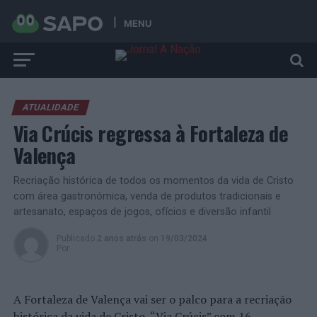
MENU
ATUALIDADE
Via Crúcis regressa à Fortaleza de
Valença
Recriação histórica de todos os momentos da vida de Cristo
com área gastronómica, venda de produtos tradicionais e
artesanato, espaços de jogos, ofícios e diversão infantil
Publicado
2 anos atrás
on
19/03/2024
Por
A Fortaleza de Valença vai ser o palco para a recriação
histórica da vida de Cristo, “Via Crúcis” com 16