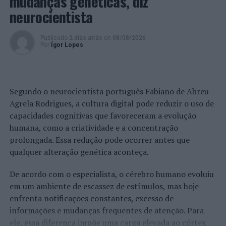
mudanças genéticas, diz
Mato
neurocientista
NÃO PERCA
Universidade do Minho assinala Dia da Cooperação
Europeia
Publicado
2 dias atrás
on
08/08/2026
Por
Ígor Lopes
Segundo o neurocientista português Fabiano de Abreu
Agrela Rodrigues, a cultura digital pode reduzir o uso de
capacidades cognitivas que favoreceram a evolução
humana, como a criatividade e a concentração
prolongada. Essa redução pode ocorrer antes que
qualquer alteração genética aconteça.
De acordo com o especialista, o cérebro humano evoluiu
em um ambiente de escassez de estímulos, mas hoje
enfrenta notificações constantes, excesso de
informações e mudanças frequentes de atenção. Para
ele, essa diferença impõe uma carga elevada ao córtex