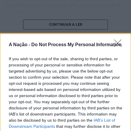
pré-frontal, responsável pelo planejamento e controle
executivo.
O pesquisador afirma que plataformas digitais também
CONTINUAR A LER
estimulam continuamente o sistema de recompensa do
cérebro, favorecendo a fadiga mental, a dificuldade de
A Nação -
Do Not Process My Personal Information
manter a atenção e a procrastinação. Na sua visão,
ATUALIDADE
tarefas inacabadas permanecem ativas na memória e
“Millennium Estoril Open 2026”
If you wish to opt-out of the sale, sharing to third parties, or
aumentam a sensação de sobrecarga, enquanto o stress
processing of your personal or sensitive information for
prolongado pode elevar os níveis de cortisol e
regressou ao circuito ATP com
targeted advertising by us, please use the below opt-out
prejudicar o desempenho cognitivo.
vitória do francês Luca Van Assche
section to confirm your selection. Please note that after your
opt-out request is processed you may continue seeing
Fabiano de Abreu Agrela Rodrigues ressalta que não há
interest-based ads based on personal information utilized by
Publicado
3 dias atrás
on
07/08/2026
evidências de que o ambiente digital provoque mudanças
us or personal information disclosed to third parties prior to
Por
Ígor Lopes
genéticas na espécie humana. A adaptação observada,
your opt-out. You may separately opt-out of the further
afirma, ocorre por meio da neuroplasticidade, processo
disclosure of your personal information by third parties on the
pelo qual os circuitos neurais se reorganizam em
IAB’s list of downstream participants. This information may
also be disclosed by us to third parties on the
IAB’s List of
resposta às experiências.
O “Millennium Estoril Open 2026” decorreu entre os
Downstream Participants
that may further disclose it to other
dias 18 e 26 de julho, no Clube de Ténis do Estoril, em