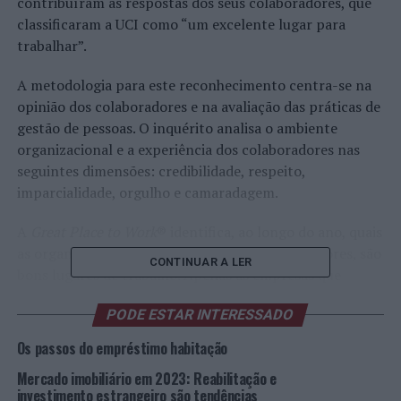
contribuíram as respostas dos seus colaboradores, que
classificaram a UCI como “um excelente lugar para
trabalhar”.
A metodologia para este reconhecimento centra-se na
opinião dos colaboradores e na avaliação das práticas de
gestão de pessoas. O inquérito analisa o ambiente
organizacional e a experiência dos colaboradores nas
seguintes dimensões: credibilidade, respeito,
imparcialidade, orgulho e camaradagem.
A
Great Place to Work
® identifica, ao longo do ano, quais
as organizações que, segundo os seus colaboradores, são
CONTINUAR A LER
bons lugares de trabalho. Apenas as empresas que
atingem os critérios recebem o seu selo
Certified
™ e
PODE ESTAR INTERESSADO
passam a ser elegíveis para o
ranking Best Workplaces
™.
(igual ou superior a 65% no inquérito).
Os passos do empréstimo habitação
Mercado imobiliário em 2023: Reabilitação e
“Ser, novamente,
Great Place to Work
® é algo que nos
investimento estrangeiro são tendências
enche de orgulho e mais um motivo para encararmos o