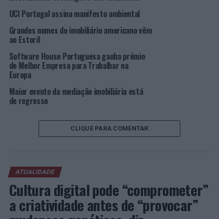
futuro com entusiasmo. Apostamos num serviço de
UCI Portugal assina manifesto ambiental
proximidade e, para tal, é essencial contar com uma
Grandes nomes do imobiliário americano vêm
equipa atenta e que lide com os clientes de uma forma
ao Estoril
empática e focada em soluções, tendo em conta também
Software House Portuguesa ganha prémio
as exigências do setor financeiro. É isso mesmo que
de Melhor Empresa para Trabalhar na
temos procurado fazer e vamos continuar a trabalhar
Europa
para melhorar o dia-a-dia de trabalho das nossas
Maior evento da mediação imobiliária está
equipas”, afirma Pedro Megre,
CEO
da UCI Portugal.
de regresso
Esta é a 3ª vez consecutiva que a UCI Portugal é
reconhecida com esta certificação.
CLIQUE PARA COMENTAR
Imagem: GPTW.
ATUALIDADE
TÓPICOS RELACIONADOS:
DESTAQUE
GREAT PLACE TO WORK
UCI
Cultura digital pode “comprometer”
a criatividade antes de “provocar”
PRÓXIMO
Portugal recebe Campeonato Mundial Militar de Corta-