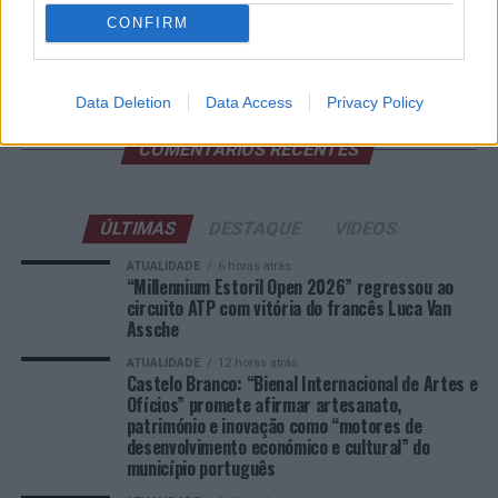
FUNCEX para “reforçar inteligência sobre comércio
exterior”
CONFIRM
Esposende acolhe festival de kitesurf
Data Deletion
Data Access
Privacy Policy
COMENTÁRIOS RECENTES
ÚLTIMAS
DESTAQUE
VIDEOS
ATUALIDADE
6 horas atrás
“Millennium Estoril Open 2026” regressou ao
circuito ATP com vitória do francês Luca Van
Assche
ATUALIDADE
12 horas atrás
Castelo Branco: “Bienal Internacional de Artes e
Ofícios” promete afirmar artesanato,
património e inovação como “motores de
desenvolvimento económico e cultural” do
município português