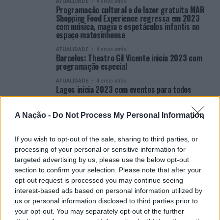
ATUALIDADE
4 anos atrás
Programação cultural e de lazer gratuita MAR
Shopping Food Experience regressa em 2023
com música, magia e espetáculos infantis no
espaço matosinhense
ATUALIDADE
4 anos atrás
Barcelos: Theatro Gil Vicente inicia 2023 com
programação especial
ATUALIDADE
4 anos atrás
Lagos inicia 2023 com eventos para todos
ATUALIDADE
4 anos atrás
teatromosca apresenta o seu plano de
A Nação -
Do Not Process My Personal Information
atividades para 2023, revelando o novo ciclo de
programação “Contra o medo”.
If you wish to opt-out of the sale, sharing to third parties, or
ATUALIDADE
4 anos atrás
processing of your personal or sensitive information for
Barcelos: Natal marca a programação de
dezembro do Theatro Gil Vicente
targeted advertising by us, please use the below opt-out
section to confirm your selection. Please note that after your
ATUALIDADE
4 anos atrás
opt-out request is processed you may continue seeing
Barcelos: Novembro repleto de espetáculos no
Theatro Gil Vicente
interest-based ads based on personal information utilized by
us or personal information disclosed to third parties prior to
your opt-out. You may separately opt-out of the further
VER MAIS