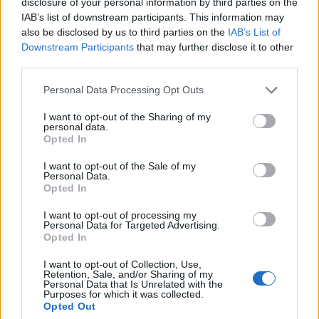
disclosure of your personal information by third parties on the
IAB’s list of downstream participants. This information may
also be disclosed by us to third parties on the
IAB’s List of
Downstream Participants
that may further disclose it to other
third parties.
ARTIGOS RECENTES
Personal Data Processing Opt Outs
“Millennium Estoril Open 2026” regressou ao circuito ATP
I want to opt-out of the Sharing of my
com vitória do francês Luca Van Assche
personal data.
Opted In
Castelo Branco: “Bienal Internacional de Artes e Ofícios”
I want to opt-out of the Sale of my
promete afirmar artesanato, património e inovação como
Personal Data.
Opted In
“motores de desenvolvimento económico e cultural” do
município português
I want to opt-out of processing my
Personal Data for Targeted Advertising.
Opted In
Covilhã: Especialista aponta investimento estrangeiro e
valorização imobiliária como motores do crescimento da
I want to opt-out of Collection, Use,
Beira Interior
Retention, Sale, and/or Sharing of my
Personal Data that Is Unrelated with the
Purposes for which it was collected.
Rio de Janeiro: Governo do Estado propõe parceria com a
Opted Out