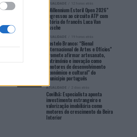
ATUALIDADE
12 horas atrás
“Millennium Estoril Open 2026”
regressou ao circuito ATP com
vitória do francês Luca Van
Assche
ATUALIDADE
19 horas atrás
Castelo Branco: “Bienal
Internacional de Artes e Ofícios”
promete afirmar artesanato,
património e inovação como
“motores de desenvolvimento
económico e cultural” do
município português
ATUALIDADE
2 dias atrás
Covilhã: Especialista aponta
investimento estrangeiro e
valorização imobiliária como
motores do crescimento da Beira
Interior