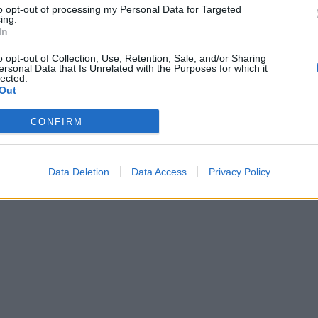
to opt-out of processing my Personal Data for Targeted
ing.
In
o opt-out of Collection, Use, Retention, Sale, and/or Sharing
ersonal Data that Is Unrelated with the Purposes for which it
lected.
Out
CONFIRM
Data Deletion
Data Access
Privacy Policy