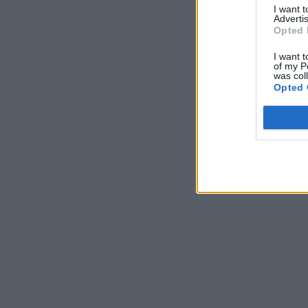
I want 
Advertis
Opted 
I want t
of my P
was col
Opted 