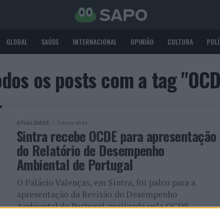
GLOBAL
SAÚDE
INTERNACIONAL
OPINIÃO
CULTURA
POLÍ
odos os posts com a tag "OCD
ATUALIDADE
3 anos atrás
Sintra recebe OCDE para apresentação
do Relatório de Desempenho
Ambiental de Portugal
O Palácio Valenças, em Sintra, foi palco para a
apresentação da Revisão do Desempenho
Ambiental de Portugal, realizada pela OCDE –
Organização para a Cooperação e...