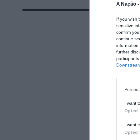
A Nação 
If you wish 
sensitive in
confirm you
continue se
information 
further disc
participants
Downstream 
Persona
I want t
Opted 
I want t
Opted 