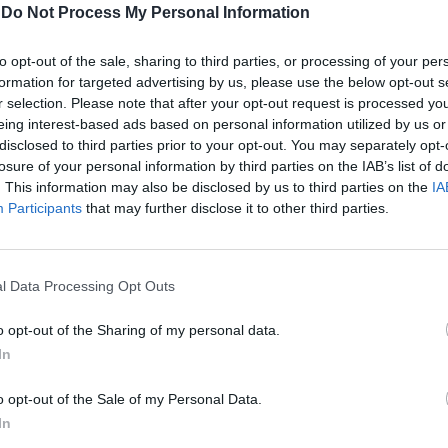
-
Do Not Process My Personal Information
to opt-out of the sale, sharing to third parties, or processing of your per
ATUALIDADE
5 anos atrás
Estudo de Competências Sociais e
formation for targeted advertising by us, please use the below opt-out s
r selection. Please note that after your opt-out request is processed y
Emocionais da OCDE apresentado em
eing interest-based ads based on personal information utilized by us or
Sintra
disclosed to third parties prior to your opt-out. You may separately opt-
losure of your personal information by third parties on the IAB’s list of
A apresentação do Estudo Internacional de
. This information may also be disclosed by us to third parties on the
IA
Competências Sociais e Emocionais da OCDE teve
Participants
that may further disclose it to other third parties.
lugar na passada sexta-feira, na Escola Secundária
de Santa Maria, em Sintra, numa...
l Data Processing Opt Outs
o opt-out of the Sharing of my personal data.
In
o opt-out of the Sale of my Personal Data.
In