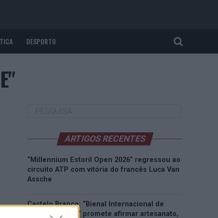
TICA
DESPORTO
E"
ARTIGOS RECENTES
“Millennium Estoril Open 2026” regressou ao
circuito ATP com vitória do francês Luca Van
Assche
Castelo Branco: “Bienal Internacional de
Artes e Ofícios” promete afirmar artesanato,