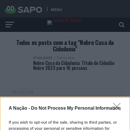
MENU
Todos os posts com a tag "Nobre Casa da
Cidadania"
ATUALIDADE
3 anos atrás
Nobre Casa da Cidadania: Título de Cidadão
Nobre 2023 para 16 pessoas
A Nação -
Do Not Process My Personal Information
ARTIGOS RECENTES
Cultura digital pode “comprometer” a criatividade antes
If you wish to opt-out of the sale, sharing to third parties, or
de “provocar” mudanças genéticas, diz neurocientista
processing of your personal or sensitive information for