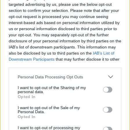
targeted advertising by us, please use the below opt-out
“Millennium Estoril Open 2026” regressou ao circuito ATP
section to confirm your selection. Please note that after your
com vitória do francês Luca Van Assche
opt-out request is processed you may continue seeing
interest-based ads based on personal information utilized by
us or personal information disclosed to third parties prior to
Castelo Branco: “Bienal Internacional de Artes e Ofícios”
your opt-out. You may separately opt-out of the further
promete afirmar artesanato, património e inovação como
disclosure of your personal information by third parties on the
“motores de desenvolvimento económico e cultural” do
IAB’s list of downstream participants. This information may
município português
also be disclosed by us to third parties on the
IAB’s List of
Downstream Participants
that may further disclose it to other
Covilhã: Especialista aponta investimento estrangeiro e
third parties.
valorização imobiliária como motores do crescimento da
Beira Interior
Personal Data Processing Opt Outs
I want to opt-out of the Sharing of my
Rio de Janeiro: Governo do Estado propõe parceria com a
personal data.
FUNCEX para “reforçar inteligência sobre comércio
Opted In
exterior”
I want to opt-out of the Sale of my
Personal Data.
Opted In
COMENTÁRIOS RECENTES
I want to opt-out of processing my