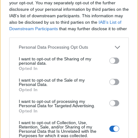
your opt-out. You may separately opt-out of the further
VER MAIS
disclosure of your personal information by third parties on the
IAB’s list of downstream participants. This information may
also be disclosed by us to third parties on the
IAB’s List of
Downstream Participants
that may further disclose it to other
third parties.
ARTIGOS RECENTES
Personal Data Processing Opt Outs
Cultura digital pode “comprometer” a criatividade antes
I want to opt-out of the Sharing of my
personal data.
de “provocar” mudanças genéticas, diz neurocientista
Opted In
I want to opt-out of the Sale of my
“Millennium Estoril Open 2026” regressou ao circuito ATP
Personal Data.
com vitória do francês Luca Van Assche
Opted In
I want to opt-out of processing my
Castelo Branco: “Bienal Internacional de Artes e Ofícios”
Personal Data for Targeted Advertising.
promete afirmar artesanato, património e inovação como
Opted In
“motores de desenvolvimento económico e cultural” do
município português
I want to opt-out of Collection, Use,
Retention, Sale, and/or Sharing of my
Personal Data that Is Unrelated with the
Purposes for which it was collected.
Covilhã: Especialista aponta investimento estrangeiro e