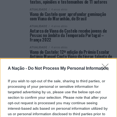
textos, opiniões e testemunhos de 11 autores
ATUALIDADE
4 anos atrás
Viana do Castelo quer aprofundar geminação
com Viana do Maranhão, do Brasil
ATUALIDADE
4 anos atrás
Autarca de Viana do Castelo recebe jovens de
Pessac no âmbito da Temporada Portugal –
França 2022
ATUALIDADE
4 anos atrás
Viana do Castelo: 12ª edição do Prémio Escolar
António Manuel Couto Viana distingue talento de
13 estudantes
A Nação -
Do Not Process My Personal Information
ATUALIDADE
4 anos atrás
Viana do Castelo: 31º Festival Jazz na Praça da
Erva com “mito” Joey DeFrancesco no programa
If you wish to opt-out of the sale, sharing to third parties, or
ATUALIDADE
4 anos atrás
processing of your personal or sensitive information for
Maria Rosado eleita Miss Queen Portugal
targeted advertising by us, please use the below opt-out
section to confirm your selection. Please note that after your
ATUALIDADE
4 anos atrás
“Ler em Viana” com livros, conversas, teatro e
opt-out request is processed you may continue seeing
concertos no Centro Cultural de 23 de abril a 7
interest-based ads based on personal information utilized by
de maio
us or personal information disclosed to third parties prior to