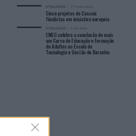
ATUALIDADE
21 horas atrás
Cinco projetos de Cascais
finalistas em iniciativa europeia
ATUALIDADE
1 dia atrás
EMEC celebra a conclusão de mais
um Curso de Educação e Formação
de Adultos na Escola de
Tecnologia e Gestão de Barcelos