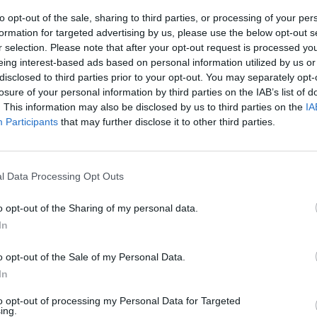
antiga Escola Básica de Deocriste
to opt-out of the sale, sharing to third parties, or processing of your per
para criação de creche para 42
formation for targeted advertising by us, please use the below opt-out s
crianças
r selection. Please note that after your opt-out request is processed y
eing interest-based ads based on personal information utilized by us or
O executivo municipal de Viana do Castelo aprovou
disclosed to third parties prior to your opt-out. You may separately opt-
losure of your personal information by third parties on the IAB’s list of
hoje, por unanimidade, o contrato de comodato e o
. This information may also be disclosed by us to third parties on the
IA
protocolo de colaboração que vão permitir a
Participants
that may further disclose it to other third parties.
criação de...
l Data Processing Opt Outs
ATUALIDADE
4 anos atrás
Viana do Castelo: 35º aniversário da
o opt-out of the Sharing of my personal data.
elevação de Barroselas a vila
In
assinalado com distinção a cidadãos e
empresas
o opt-out of the Sale of my Personal Data.
In
O Presidente da Câmara Municipal de Viana do
Castelo, Luís Nobre, marcou presença na sessão
to opt-out of processing my Personal Data for Targeted
ing.