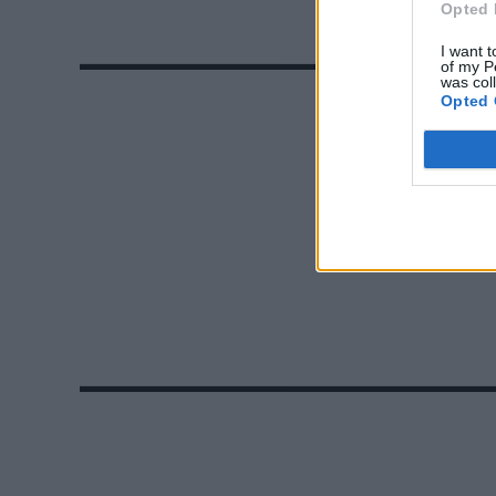
Opted 
I want t
of my P
was col
Opted 