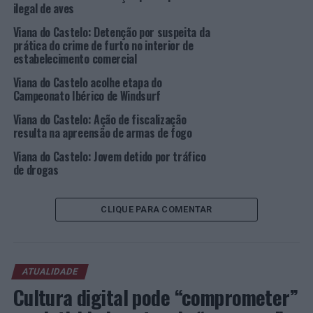
interagem com o nosso território”, frisou o autarca,
ilegal de aves
garantindo que o documento “foi pensado para as
Viana do Castelo: Detenção por suspeita da
pessoas, as famílias, as instituições e os diversos agentes
prática do crime de furto no interior de
que integram o concelho”.
estabelecimento comercial
Viana do Castelo acolhe etapa do
No orçamento para o novo ano, a estratégia tem como
Campeonato Ibérico de Windsurf
prioridades o Ambiente e Qualidade de Vida, a Educação,
a Coesão Territorial, a Habitação e Urbanização e o
Viana do Castelo: Ação de fiscalização
resulta na apreensão de armas de fogo
Desporto e Lazer, ”num expressivo e estratégico apoio à
consolidação da qualidade de vida do território
Viana do Castelo: Jovem detido por tráfico
(aumentando dos fatores de competitividade), ascensão
de drogas
das competências e capacitação de todos,
aprofundamento do desenvolvimento das freguesias,
CLIQUE PARA COMENTAR
disponibilização de soluções à necessidade de habitação
e implementação de hábitos saudáveis”.
O documento agora aprovado pela Assembleia
ATUALIDADE
Municipal refere, ainda, que “a política fiscal do
Cultura digital pode “comprometer”
município para as famílias e para os investidores