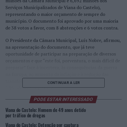
milhões da Câmara Municipal e 6,692 milhões dos
Serviços Municipalizados de Viana do Castelo),
representando o maior orçamento de sempre do
município. O documento foi aprovado por uma maioria
de 38 votos a favor, com 8 abstenções e 6 votos contra.
O Presidente da Câmara Municipal, Luís Nobre, afirmou,
na apresentação do documento, que já teve
oportunidade de participar na preparação de diversos
orçamentos e que “este foi, porventura, o mais difícil de
preparar” face à incerteza, às consequências da guerra
na Europa, ao aumento da inflação e à redução das
transferências do Estado, que representaram
CONTINUAR A LER
“dificuldades acrescidas”.
PODE ESTAR INTERESSADO
“É o maior orçamento de sempre e foi preparado de
forma responsável, criteriosa, realista, correspondendo
Viana do Castelo: Homem de 49 anos detido
a um compromisso com o município, com os vianenses,
por tráfico de drogas
com os investidores e com todos os agentes que
Viana do Castelo: Detenção por captura