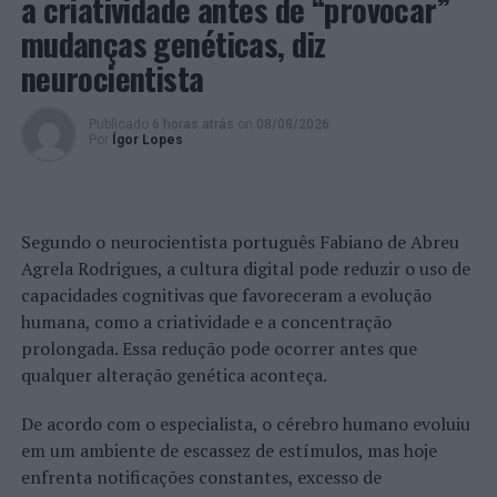
a criatividade antes de “provocar”
continua a ser a nossa maior ferramenta de trabalho”,
pelo que o Regime de Incentivos “continuará a
mudanças genéticas, diz
incorporar e a disponibilizar um conjunto de isenções
neurocientista
(em áreas como a Regeneração Urbana, Acolhimento
Empresarial, Setor Tecnológico, Criativo e Serviços
Publicado
6 horas atrás
on
08/08/2026
Partilhados, Empreendimentos Turísticos e
Por
Ígor Lopes
Equipamentos), redução significativa de taxas e
impostos”.
Nas Grandes Opções do Plano, a rubrica com maior
Segundo o neurocientista português Fabiano de Abreu
orçamento, Ambiente, Qualidade de Vida e Transição
Agrela Rodrigues, a cultura digital pode reduzir o uso de
Climática, ascende a 8,81 milhões de euros e visa o bem-
capacidades cognitivas que favoreceram a evolução
estar coletivo, a proteção do ambiente e o combate às
humana, como a criatividade e a concentração
alterações climáticas, assim como a erradicação da
prolongada. Essa redução pode ocorrer antes que
pobreza e a promoção da prosperidade.
qualquer alteração genética aconteça.
Nesse sentido, foram estabelecidos para 2023, entre
De acordo com o especialista, o cérebro humano evoluiu
outros, dois grandes projetos de amplitude ambiental:
em um ambiente de escassez de estímulos, mas hoje
“Plano Municipal de Eficiência Energética” e “Plano
enfrenta notificações constantes, excesso de