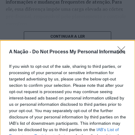
Municipal de Poupança de Água”, que integram a
informações e mudanças frequentes de atenção. Para
campanha “poupar hoje para garantir o amanhã”.
ele, essa diferença impõe uma carga elevada ao córtex
pré-frontal, responsável pelo planejamento e controle
Outra prioridade passa pela continuidade dos
executivo.
investimentos de ampliação nos domínios do
abastecimento de água e das redes de drenagem de
O pesquisador afirma que plataformas digitais também
CONTINUAR A LER
águas residuais e pluviais, de forma transversal ao
estimulam continuamente o sistema de recompensa do
concelho, num investimento superior a 4 M€.
cérebro, favorecendo a fadiga mental, a dificuldade de
A Nação -
Do Not Process My Personal Information
manter a atenção e a procrastinação. Na sua visão,
A rubrica Educação, Ciência e Conhecimento é a segunda
ATUALIDADE
tarefas inacabadas permanecem ativas na memória e
If you wish to opt-out of the sale, sharing to third parties, or
com maior orçamento. A educação assume-se como um
“Millennium Estoril Open 2026”
aumentam a sensação de sobrecarga, enquanto o stress
processing of your personal or sensitive information for
pilar fulcral para o desenvolvimento humano
targeted advertising by us, please use the below opt-out
prolongado pode elevar os níveis de cortisol e
regressou ao circuito ATP com
sustentável do concelho e, no próximo ano, é prioridade
section to confirm your selection. Please note that after your
prejudicar o desempenho cognitivo.
vitória do francês Luca Van Assche
a conclusão da elaboração do Projeto Educativo
opt-out request is processed you may continue seeing
interest-based ads based on personal information utilized by
Municipal, transversal a todo o território e níveis de
Fabiano de Abreu Agrela Rodrigues ressalta que não há
us or personal information disclosed to third parties prior to
ensino. Pretende-se também revitalizar a Rede Escolar
Publicado
1 dia atrás
on
07/08/2026
evidências de que o ambiente digital provoque mudanças
Por
Ígor Lopes
your opt-out. You may separately opt-out of the further
de Ciência e de Apoio à Investigação Científica.
genéticas na espécie humana. A adaptação observada,
disclosure of your personal information by third parties on the
Paralelamente, o município continuará a investir nos
afirma, ocorre por meio da neuroplasticidade, processo
IAB’s list of downstream participants. This information may
equipamentos educativos, dando continuidade ao
pelo qual os circuitos neurais se reorganizam em
also be disclosed by us to third parties on the
IAB’s List of