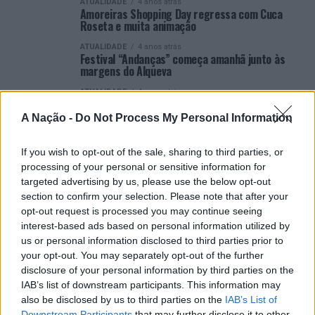
ATUALIDADE
4 anos atrás
Amoreiras Shopping Day regressa com Cuca
Roseta e muita animação
ATUALIDADE
4 anos atrás
Festival “Andanças” começa amanhã junto às
margens do Alqueva
ATUALIDADE
4 anos atrás
Festival Vaudeville Rendez-Vous 2022 em
contagem decrescente
A Nação -
Do Not Process My Personal Information
ATUALIDADE
4 anos atrás
8ª edição do Festival Vaudeville Rendez-Vous
If you wish to opt-out of the sale, sharing to third parties, or
apresentado hoje no Mosteiro de Tibães, em
processing of your personal or sensitive information for
Braga
targeted advertising by us, please use the below opt-out
ATUALIDADE
4 anos atrás
section to confirm your selection. Please note that after your
Coletivo artístico internacional URGE encerra
opt-out request is processed you may continue seeing
Festival TRÊSPÊ’ em Braga
interest-based ads based on personal information utilized by
ATUALIDADE
4 anos atrás
us or personal information disclosed to third parties prior to
Festival “Vaudeville Rendez-Vous” está de
your opt-out. You may separately opt-out of the further
regresso para a oitava edição
disclosure of your personal information by third parties on the
IAB’s list of downstream participants. This information may
VER MAIS
also be disclosed by us to third parties on the
IAB’s List of
Downstream Participants
that may further disclose it to other