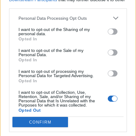
third parties.
Personal Data Processing Opt Outs
I want to opt-out of the Sharing of my
ARTIGOS RECENTES
personal data.
Opted In
Covilhã: Especialista aponta investimento estrangeiro e
valorização imobiliária como motores do crescimento da
I want to opt-out of the Sale of my
Beira Interior
Personal Data.
Opted In
Rio de Janeiro: Governo do Estado propõe parceria com a
I want to opt-out of processing my
FUNCEX para “reforçar inteligência sobre comércio
Personal Data for Targeted Advertising.
Opted In
exterior”
I want to opt-out of Collection, Use,
Retention, Sale, and/or Sharing of my
Esposende acolhe festival de kitesurf
Personal Data that Is Unrelated with the
Purposes for which it was collected.
Opted Out
Cinco projetos de Cascais finalistas em iniciativa europeia
CONFIRM
EMEC celebra a conclusão de mais um Curso de
Educação e Formação de Adultos na Escola de Tecnologia