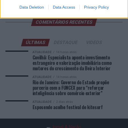
e Gestão de Barcelos
Data Deletion
Data Access
Privacy Policy
COMENTÁRIOS RECENTES
ÚLTIMAS
DESTAQUE
VIDEOS
ATUALIDADE
14 horas atrás
Covilhã: Especialista aponta investimento
estrangeiro e valorização imobiliária como
motores do crescimento da Beira Interior
ATUALIDADE
14 horas atrás
Rio de Janeiro: Governo do Estado propõe
parceria com a FUNCEX para “reforçar
inteligência sobre comércio exterior”
ATUALIDADE
2 dias atrás
Esposende acolhe festival de kitesurf