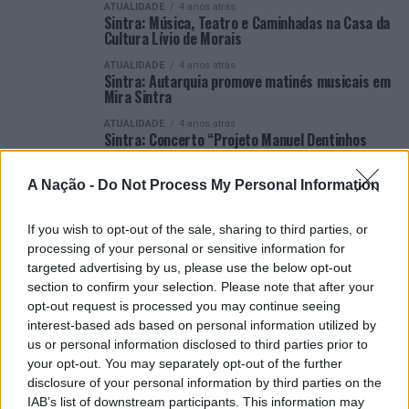
ATUALIDADE
4 anos atrás
Sintra: Música, Teatro e Caminhadas na Casa da
Cultura Lívio de Morais
ATUALIDADE
4 anos atrás
Sintra: Autarquia promove matinés musicais em
Mira Sintra
ATUALIDADE
4 anos atrás
Sintra: Concerto “Projeto Manuel Dentinhos
Experience” em Mira Sintra
ATUALIDADE
4 anos atrás
A Nação -
Do Not Process My Personal Information
Sintra: Carnaval na Casa da Cultura Lívio de
Morais
If you wish to opt-out of the sale, sharing to third parties, or
ATUALIDADE
4 anos atrás
processing of your personal or sensitive information for
Sintra: Arte em telha em exposição na Casa da
targeted advertising by us, please use the below opt-out
Cultura Lívio de Morais
section to confirm your selection. Please note that after your
ATUALIDADE
4 anos atrás
opt-out request is processed you may continue seeing
Sintra: Matiné musical na Casa da Cultura Lívio
interest-based ads based on personal information utilized by
de Morais
us or personal information disclosed to third parties prior to
your opt-out. You may separately opt-out of the further
disclosure of your personal information by third parties on the
IAB’s list of downstream participants. This information may