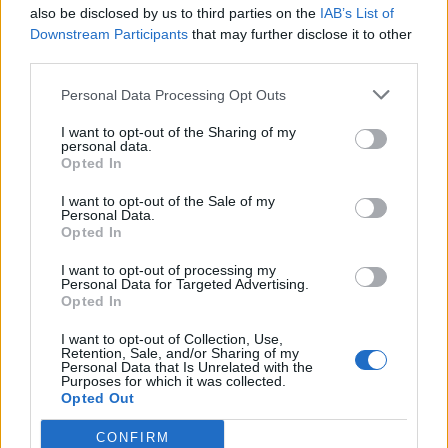
also be disclosed by us to third parties on the
IAB’s List of
Downstream Participants
that may further disclose it to other
ARTIGOS RECENTES
third parties.
“Millennium Estoril Open 2026” regressou ao circuito ATP
Personal Data Processing Opt Outs
com vitória do francês Luca Van Assche
I want to opt-out of the Sharing of my
personal data.
Castelo Branco: “Bienal Internacional de Artes e Ofícios”
Opted In
promete afirmar artesanato, património e inovação como
I want to opt-out of the Sale of my
“motores de desenvolvimento económico e cultural” do
Personal Data.
município português
Opted In
I want to opt-out of processing my
Covilhã: Especialista aponta investimento estrangeiro e
Personal Data for Targeted Advertising.
valorização imobiliária como motores do crescimento da
Opted In
Beira Interior
I want to opt-out of Collection, Use,
Retention, Sale, and/or Sharing of my
Rio de Janeiro: Governo do Estado propõe parceria com a
Personal Data that Is Unrelated with the
Purposes for which it was collected.
FUNCEX para “reforçar inteligência sobre comércio
Opted Out
exterior”
CONFIRM