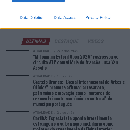
Esposende acolhe festival de kitesurf
Data Deletion
Data Access
Privacy Policy
COMENTÁRIOS RECENTES
ÚLTIMAS
DESTAQUE
VIDEOS
ATUALIDADE
24 horas atrás
“Millennium Estoril Open 2026” regressou ao
circuito ATP com vitória do francês Luca Van
Assche
ATUALIDADE
1 dia atrás
Castelo Branco: “Bienal Internacional de Artes e
Ofícios” promete afirmar artesanato,
património e inovação como “motores de
desenvolvimento económico e cultural” do
município português
ATUALIDADE
2 dias atrás
Covilhã: Especialista aponta investimento
estrangeiro e valorização imobiliária como
motores do crescimento da Beira Interior