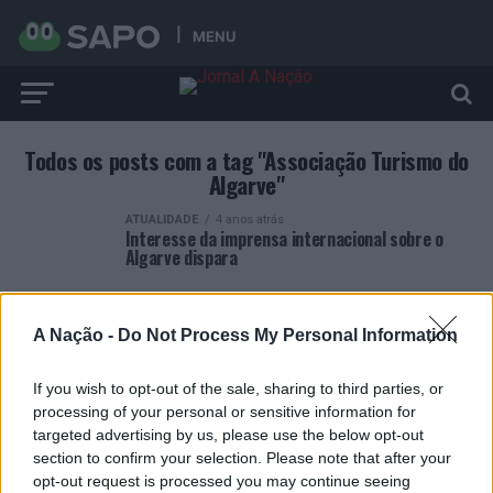
MENU
Todos os posts com a tag "Associação Turismo do
Algarve"
ATUALIDADE
4 anos atrás
Interesse da imprensa internacional sobre o
Algarve dispara
A Nação -
Do Not Process My Personal Information
If you wish to opt-out of the sale, sharing to third parties, or
ARTIGOS RECENTES
processing of your personal or sensitive information for
targeted advertising by us, please use the below opt-out
Covilhã: Especialista aponta investimento estrangeiro e
section to confirm your selection. Please note that after your
valorização imobiliária como motores do crescimento da
opt-out request is processed you may continue seeing