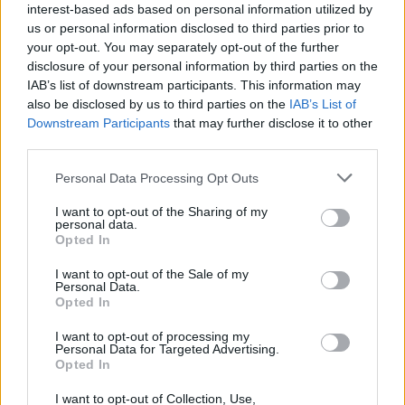
Beira Interior
interest-based ads based on personal information utilized by
us or personal information disclosed to third parties prior to
your opt-out. You may separately opt-out of the further
Rio de Janeiro: Governo do Estado propõe parceria com a
disclosure of your personal information by third parties on the
FUNCEX para “reforçar inteligência sobre comércio
IAB’s list of downstream participants. This information may
exterior”
also be disclosed by us to third parties on the
IAB’s List of
Downstream Participants
that may further disclose it to other
Esposende acolhe festival de kitesurf
third parties.
Personal Data Processing Opt Outs
Cinco projetos de Cascais finalistas em iniciativa europeia
I want to opt-out of the Sharing of my
EMEC celebra a conclusão de mais um Curso de
personal data.
Opted In
Educação e Formação de Adultos na Escola de Tecnologia
e Gestão de Barcelos
I want to opt-out of the Sale of my
Personal Data.
Opted In
COMENTÁRIOS RECENTES
I want to opt-out of processing my
Personal Data for Targeted Advertising.
Opted In
ÚLTIMAS
DESTAQUE
VIDEOS
I want to opt-out of Collection, Use,