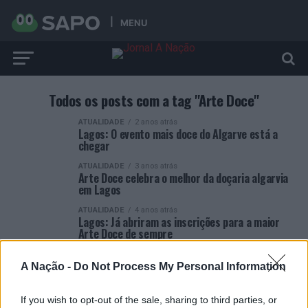
MENU
Todos os posts com a tag "Arte Doce"
ATUALIDADE
2 anos atrás
Lagos: O evento mais doce do Algarve está a
chegar
ATUALIDADE
3 anos atrás
Arte Doce celebra o melhor da doçaria algarvia
em Lagos
ATUALIDADE
4 anos atrás
Lagos: Já abriram as inscrições para a maior
Arte Doce de sempre
A Nação -
Do Not Process My Personal Information
If you wish to opt-out of the sale, sharing to third parties, or