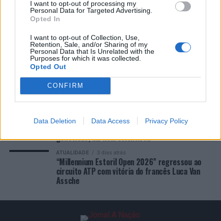
I want to opt-out of processing my
Personal Data for Targeted Advertising.
Opted In
COMENTÁRIOS RECENTES
I want to opt-out of Collection, Use,
Retention, Sale, and/or Sharing of my
Personal Data that Is Unrelated with the
Purposes for which it was collected.
ÚLTIMAS
DESTAQUE
VIDEOS
Opted Out
ATUALIDADE
4 horas atrás
Presidente da República portuguesa assinala
CONFIRM
“Dia Internacional da Juventude” na Covilhã
ATUALIDADE
2 dias atrás
Cultura digital pode “comprometer” a
Data Deletion
Data Access
Privacy Policy
criatividade antes de “provocar” mudanças
genéticas, diz neurocientista
ATUALIDADE
3 dias atrás
“Millennium Estoril Open 2026” regressou ao
circuito ATP com vitória do francês Luca Van
Assche