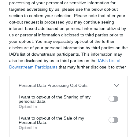
processing of your personal or sensitive information for
targeted advertising by us, please use the below opt-out
ARTIGOS RECENTES
section to confirm your selection. Please note that after your
Presidente da República portuguesa assinala “Dia
opt-out request is processed you may continue seeing
Internacional da Juventude” na Covilhã
interest-based ads based on personal information utilized by
us or personal information disclosed to third parties prior to
your opt-out. You may separately opt-out of the further
Cultura digital pode “comprometer” a criatividade antes
disclosure of your personal information by third parties on the
de “provocar” mudanças genéticas, diz neurocientista
IAB’s list of downstream participants. This information may
also be disclosed by us to third parties on the
IAB’s List of
“Millennium Estoril Open 2026” regressou ao circuito ATP
Downstream Participants
that may further disclose it to other
com vitória do francês Luca Van Assche
third parties.
Personal Data Processing Opt Outs
Castelo Branco: “Bienal Internacional de Artes e Ofícios”
promete afirmar artesanato, património e inovação como
I want to opt-out of the Sharing of my
“motores de desenvolvimento económico e cultural” do
personal data.
município português
Opted In
I want to opt-out of the Sale of my
Covilhã: Especialista aponta investimento estrangeiro e
Personal Data.
valorização imobiliária como motores do crescimento da
Opted In
Beira Interior