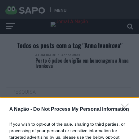
MENU
Todos os posts com a tag "Anna Ivankova"
ATUALIDADE
3 anos atrás
Porto é palco de vigília em homenagem a Anna
Ivankova
A Nação -
Do Not Process My Personal Information
ARTIGOS RECENTES
“Millennium Estoril Open 2026” regressou ao circuito ATP
If you wish to opt-out of the sale, sharing to third parties, or
com vitória do francês Luca Van Assche
processing of your personal or sensitive information for
targeted advertising by us, please use the below opt-out