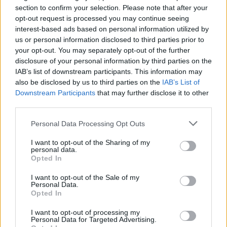
Castelo Branco: “Bienal Internacional de Artes e Ofícios”
section to confirm your selection. Please note that after your
promete afirmar artesanato, património e inovação como
opt-out request is processed you may continue seeing
“motores de desenvolvimento económico e cultural” do
interest-based ads based on personal information utilized by
município português
us or personal information disclosed to third parties prior to
your opt-out. You may separately opt-out of the further
disclosure of your personal information by third parties on the
Covilhã: Especialista aponta investimento estrangeiro e
IAB’s list of downstream participants. This information may
valorização imobiliária como motores do crescimento da
also be disclosed by us to third parties on the
IAB’s List of
Beira Interior
Downstream Participants
that may further disclose it to other
third parties.
Rio de Janeiro: Governo do Estado propõe parceria com a
FUNCEX para “reforçar inteligência sobre comércio
Personal Data Processing Opt Outs
exterior”
I want to opt-out of the Sharing of my
personal data.
Esposende acolhe festival de kitesurf
Opted In
I want to opt-out of the Sale of my
Personal Data.
COMENTÁRIOS RECENTES
Opted In
I want to opt-out of processing my
Personal Data for Targeted Advertising.
ÚLTIMAS
DESTAQUE
VIDEOS