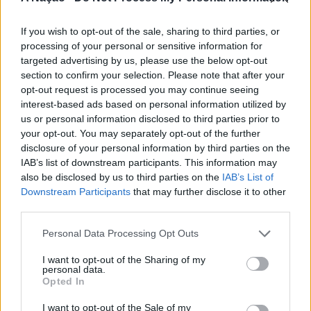
A iniciativa pretende aproximar a prática dos desportos
Foto e Imagem: Jorge Matreno e AN Surfistas.
de vento das comunidades costeiras, promovendo o
If you wish to opt-out of the sale, sharing to third parties, or
território através do mar e das suas condições naturais.
processing of your personal or sensitive information for
ATUALIDADE
Nas palavras de Pedro Mota, De todas as etapas do
targeted advertising by us, please use the below opt-out
TÓPICOS RELACIONADOS:
Cinco projetos de Cascais finalistas
ASSOCIAÇÃO NACIONAL DE SURFISTAS
AVEIRO
section to confirm your selection. Please note that after your
Nortada Ocean Rides, este evento é o que mais precisa
CAMPEONATO NACIONAL
DESTAQUE
opt-out request is processed you may continue seeing
da “nortada” como apoio, porque sem vento não há
em iniciativa europeia
FEDERAÇÃO PORTUGUESA DE SURF
SURF
interest-based ads based on personal information utilized by
kitesurf.
us or personal information disclosed to third parties prior to
PRÓXIMO
Publicado
1 dia atrás
on
05/08/2026
Faculdade de Educação e Psicologia reúne profissionais
your opt-out. You may separately opt-out of the further
A presença da Nortada vai mais uma vez, alem da
Por
Ígor Lopes
do ensino para debater a liderança para as
disclosure of your personal information by third parties on the
competição. O que queremos é fazer parte deste
aprendizagens
IAB’s list of downstream participants. This information may
movimento que promove o encontro entre atletas,
also be disclosed by us to third parties on the
IAB’s List of
NÃO PERCA
visitantes e a comunidade local. Que a marca Nortada
Downstream Participants
that may further disclose it to other
Agroaruil dá a conhecer a região saloia e produtos de
Vencedores serão anunciados no “Innovation in Politics
esteja presente de uma forma natural e quase obvia,
third parties.
Sintra
Awards,” a 30 de outubro de 2026, no Centro de
valorizando o património natural e a relação de
Personal Data Processing Opt Outs
Congressos do Estoril.
Esposende com o vento e o mar, refere o CEO da
Nortada.
I want to opt-out of the Sharing of my
Participação cívica, Juventude, Educação, Emprego e
personal data.
Opted In
Inclusão de pessoas com deficiência. Estas são as áreas
Para o Presidente da Câmara Municipal de Esposende,
em que se enquadram os cinco projetos da Câmara
Carlos Silva, a prática de desportos náuticos é vista pelo
I want to opt-out of the Sale of my