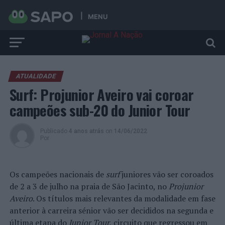
MENU
ATUALIDADE
Surf: Projunior Aveiro vai coroar
campeões sub-20 do Junior Tour
Publicado
4 anos atrás
on
14/06/2022
Por
Os campeões nacionais de
surf
juniores vão ser coroados
de 2 a 3 de julho na praia de São Jacinto, no
Projunior
Aveiro
. Os títulos mais relevantes da modalidade em fase
anterior à carreira sénior vão ser decididos na segunda e
última etapa do
Junior Tour
, circuito que regressou em