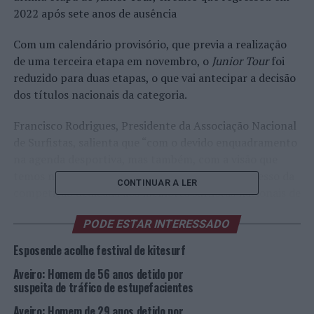
2022 após sete anos de ausência
Com um calendário provisório, que previa a realização
de uma terceira etapa em novembro, o
Junior Tour
foi
reduzido para duas etapas, o que vai antecipar a decisão
dos títulos nacionais da categoria.
Francisco Rodrigues, Presidente da Associação Nacional
de Surfistas, salienta que “com o devido enquadramento
na agenda desportiva, mas também, com a visão que
temos no médio prazo para o
Junior Tour
, o regresso da
CONTINUAR A LER
competição dedicada aos melhores surfistas nacionais de
até 20 anos, fica apenas com 2 etapas na temporada de
PODE ESTAR INTERESSADO
2022. O nosso objetivo era serem 3 etapas, o qual não
atingimos, mas vamos agora focar nos trabalhos para o
Esposende acolhe festival de kitesurf
ano seguinte de forma a concretizar os nossos planos. É
Aveiro: Homem de 56 anos detido por
conhecido por todos que queremos fazer crescer esta
suspeita de tráfico de estupefacientes
plataforma competitiva com o mesmo esforço e
empenho que foram aplicados nos últimos 10 anos de
Aveiro: Homem de 29 anos detido por