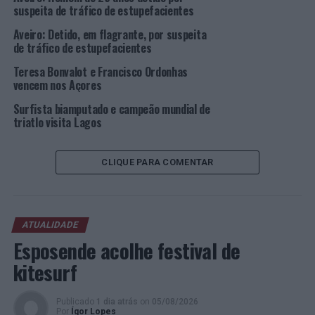
suspeita de tráfico de estupefacientes
desenvolvimento da Liga MEO
Surf
. Boa sorte a todos os
surfistas que vão agora inscrever-se para o
Projunior
de
Aveiro: Detido, em flagrante, por suspeita
Aveiro a realizar-se nas ondas de São Jacinto.”
de tráfico de estupefacientes
Teresa Bonvalot e Francisco Ordonhas
Depois da etapa inaugural, que aconteceu no Porto e
vencem nos Açores
Matosinhos, os melhores juniores nacionais descem até
Surfista biamputado e campeão mundial de
Aveiro para a etapa de todas as decisões. Martim Nunes
triatlo visita Lagos
e Maria Salgado chegam a Aveiro na liderança do
ranking
masculino e feminino, respetivamente, e, por isso, na
frente da corrida pelos títulos.
CLIQUE PARA COMENTAR
Maria
ATUALIDADE
Salgado
Esposende acolhe festival de
(Foto:
Jorge
kitesurf
Matreno
/ AN
Publicado
1 dia atrás
on
05/08/2026
Surfistas)
Por
Ígor Lopes