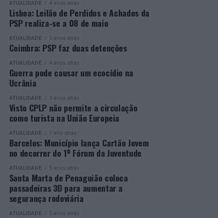
ATUALIDADE
4 anos atrás
Mais informações em:
Durante a cerimónia foi ainda reconhecido o trabalho
Lisboa: Leilão de Perdidos e Achados da
https://awards.innovationinpolitics.eu/
desenvolvido por toda a equipa de formadores e
PSP realiza-se a 08 de maio
colaboradores da ETG, cujo empenho foi determinante
ATUALIDADE
5 anos atrás
para o sucesso desta edição do Curso EFA.
Coimbra: PSP faz duas detenções
ATUALIDADE
4 anos atrás
A Escola de Tecnologia e Gestão de Barcelos continua a
Guerra pode causar um ecocídio na
afirmar-se como uma referência na formação
Ucrânia
profissional e na qualificação de adultos, contribuindo
ATUALIDADE
3 anos atrás
para o desenvolvimento de competências, o aumento da
Visto CPLP não permite a circulação
empregabilidade e a valorização do capital humano do
como turista na União Europeia
concelho e da região.
ATUALIDADE
1 ano atrás
Barcelos: Município lança Cartão Jovem
A Empresa Municipal de Educação e Cultura de Barcelos
no decorrer do 1º Fórum da Juventude
felicita todos os diplomados por esta importante
conquista, desejando-lhes os maiores sucessos pessoais,
ATUALIDADE
5 anos atrás
Santa Marta de Penaguião coloca
profissionais e académicos, convicta de que este diploma
passadeiras 3D para aumentar a
representa o início de novas oportunidades e novos
segurança rodoviária
desafios.
ATUALIDADE
5 anos atrás