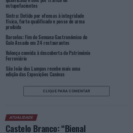
qualificada e dois por tráfico de
O percurso é circular com ponto de encontro no
estupefacientes
MASMO e a iniciativa é destinada à população em geral.
Sintra: Detido por ofensas à integridade
A inscrição é gratuita e obrigatória, limitada a 25
física, furto qualificado e posse de arma
participantes e pode ser efetuada em:
proibida
https://docs.google.com/forms/d/12ezTpiPQZDoPKrbPT
Barcelos: Fim de Semana Gastronómico do
GGLOmG5Ux_ge0FMW2D4/viewform?
Galo Assado em 24 restaurantes
edit_requested=true
.
Valença convida à descoberta do Património
Ferroviário
Mais informações através dos contatos:
925207115/925207144 ou por
e-mail
.
São João das Lampas recebe mais uma
edição das Exposições Caninas
Foto: DR.
CLIQUE PARA COMENTAR
TÓPICOS RELACIONADOS:
CAMINHADA
DESTAQUE
SINTRA
PRÓXIMO
Lagos: Câmara aprova proposta final do Plano de
ATUALIDADE
Pormenor do Paul de Lagos
Castelo Branco: “Bienal
NÃO PERCA