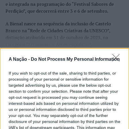
e integrada na programação do “Festival Sabores de
Perdição”, que decorrerá entre 3 e 6 de setembro.
A Bienal nasce na sequência da inclusão de Castelo
Branco na “Rede de Cidades Criativas da UNESCO”,
distinção atribuída em 31 de outubro de 2023, na
categoria “Artesanato e Artes Populares”,
reconhecimento internacional alcançado graças ao
“valor patrimonial, artístico e identitário” do “Bordado
A Nação -
Do Not Process My Personal Information
CONTINUAR A LER
de Castelo Branco”, uma das manifestações mais
emblemáticas da cultura portuguesa e elemento central
If you wish to opt-out of the sale, sharing to third parties, or
da identidade albicastrense.
processing of your personal or sensitive information for
targeted advertising by us, please use the below opt-out
ATUALIDADE
Ao longo de dois dias, especialistas nacionais e
section to confirm your selection. Please note that after your
Covilhã: Especialista aponta
opt-out request is processed you may continue seeing
internacionais, investigadores, artesãos, representantes
interest-based ads based on personal information utilized by
institucionais, organismos públicos, instituições de
investimento estrangeiro e
us or personal information disclosed to third parties prior to
ensino superior e cidades pertencentes à “Rede de
valorização imobiliária como
your opt-out. You may separately opt-out of the further
Cidades Criativas da UNESCO” discutirão políticas
disclosure of your personal information by third parties on the
motores do crescimento da Beira
públicas, inovação, empreendedorismo,
IAB’s list of downstream participants. This information may