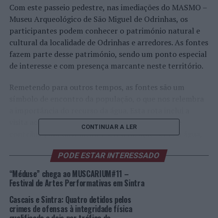
Com este passeio pedestre, nas imediações do MASMO –
Museu Arqueológico de São Miguel de Odrinhas, os
participantes podem conhecer o património natural e
cultural da localidade de Odrinhas e arredores. As fontes
fazem parte desse património, sendo um ponto especial
de interesse e com presença marcante neste território.
Remetendo para outros tempos, as fontes são um
símbolo de encontro da população, o que nos relembra
a importância do recurso da água. Esta rota inclui a
visita ao Reservatório de água da Amoreira, o que
CONTINUAR A LER
contribui para uma melhor sensibilização sobre a água,
recurso escasso e valioso.
PODE ESTAR INTERESSADO
Observar a biodiversidade e os vestígios
“Méduse” chega ao MUSCARIUM#11 –
históricos/culturais, usufruindo do contato com a
Festival de Artes Performativas em Sintra
natureza, é a forma ideal de conhecer locais com
Cascais e Sintra: Quatro detidos pelos
história.
crimes de ofensas à integridade física