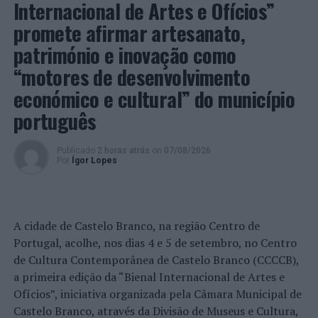
Internacional de Artes e Ofícios”
Uma declaração transfronteiriça para atravessar o
promete afirmar artesanato,
deserto demográfico
património e inovação como
“motores de desenvolvimento
económico e cultural” do município
português
Publicado
2 horas atrás
on
07/08/2026
Por
Ígor Lopes
A cidade de Castelo Branco, na região Centro de
Portugal, acolhe, nos dias 4 e 5 de setembro, no Centro
de Cultura Contemporânea de Castelo Branco (CCCCB),
a primeira edição da “Bienal Internacional de Artes e
Ofícios”, iniciativa organizada pela Câmara Municipal de
Castelo Branco, através da Divisão de Museus e Cultura,