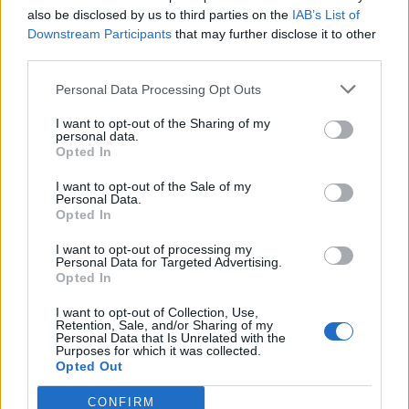
Interior
internacionalização, cooperação entre territórios,
also be disclosed by us to third parties on the
IAB’s List of
preservação dos saberes tradicionais, renovação
Downstream Participants
that may further disclose it to other
third parties.
geracional e o papel das artes e dos ofícios enquanto
Publicado
19 horas atrás
on
06/08/2026
Por
Ígor Lopes
“instrumentos de desenvolvimento económico,
Personal Data Processing Opt Outs
turístico e cultural”.
I want to opt-out of the Sharing of my
personal data.
Além dos debates e conferências, a programação
Opted In
O consultor imobiliário português, António Carlos,
integrará visitas ao Museu dos Têxteis, ao Centro de
defende que a Beira Interior, localizada na Região
Interpretação do Bordado de Castelo Branco, a
I want to opt-out of the Sale of my
Centro de Portugal, atravessa um período de “forte
Personal Data.
exposição “O Mundo Bordado à Mão” e iniciativas de
Opted In
crescimento económico e imobiliário”, sustentando que
demonstração artesanal ao vivo.
a região reúne atualmente “condições para atrair novos
I want to opt-out of processing my
investidores nacionais e estrangeiros, fixar população e
Personal Data for Targeted Advertising.
Uma Bienal que “consolida a estratégia de
Opted In
consolidar um modelo de desenvolvimento assente na
crescimento internacional” de Castelo Branco
qualidade de vida, na inovação e na valorização do
I want to opt-out of Collection, Use,
Retention, Sale, and/or Sharing of my
Em entrevista exclusiva à Agência Incomparáveis, Sónia
território”.
Personal Data that Is Unrelated with the
Abreu, chefe da Divisão de Museus e Cultura da Câmara
As declarações foram prestadas à Agência
Purposes for which it was collected.
Opted Out
Municipal de Castelo Branco, considera que a Bienal
Incomparáveis no âmbito de mais uma edição da Feira de
representa a evolução natural da estratégia que o
São Tiago, que decorreu entre os dias 16 e 26 de julho,
CONFIRM