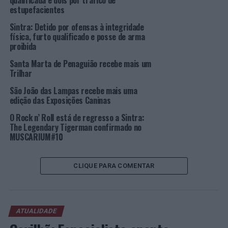
qualificada e dois por tráfico de
Foto: DR.
estupefacientes
Sintra: Detido por ofensas à integridade
TÓPICOS RELACIONADOS:
DESTAQUE
SINTRA
TRAIL
física, furto qualificado e posse de arma
TRAIL RUNNING
proibida
PRÓXIMO
Santa Marta de Penaguião recebe mais um
Câmara de Sintra investe na comparticipação de obras
Trilhar
de reabilitação urbana
São João das Lampas recebe mais uma
NÃO PERCA
edição das Exposições Caninas
Pedro Arezes reconduzido na presidência da Escola de
Engenharia da Universidade do Minho
O Rock n’ Roll está de regresso a Sintra:
The Legendary Tigerman confirmado no
MUSCARIUM#10
CLIQUE PARA COMENTAR
ATUALIDADE