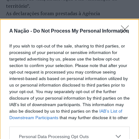
território”.
As declarações foram prestadas à Agência
Incomparáveis no âmbito de mais uma edição da Feira de
São Tiago, que decorreu entre os dias 16 e 26 de julho,
A Nação -
Do Not Process My Personal Information
na Covilhã, sendo considerada um dos mais antigos
certames populares de Portugal. Com origens medievais
If you wish to opt-out of the sale, sharing to third parties, or
e realizada anualmente na “Cidade Neve”, a feira conjuga
processing of your personal or sensitive information for
CONTINUAR A LER
tradição, atividade económica, comércio, gastronomia,
targeted advertising by us, please use the below opt-out
animação cultural e divulgação empresarial,
section to confirm your selection. Please note that after your
constituindo um dos principais momentos de promoção
opt-out request is processed you may continue seeing
interest-based ads based on personal information utilized by
do município e da Beira Interior.
ATUALIDADE
us or personal information disclosed to third parties prior to
Rio de Janeiro: Governo do Estado
your opt-out. You may separately opt-out of the further
Para António Carlos, o crescimento alcançado ao longo
disclosure of your personal information by third parties on the
propõe parceria com a FUNCEX para
dos últimos anos representa o cumprimento dos
IAB’s list of downstream participants. This information may
objetivos que traçou quando iniciou o seu percurso no
“reforçar inteligência sobre
also be disclosed by us to third parties on the
IAB’s List of
setor imobiliário. O empresário considera que o
Downstream Participants
that may further disclose it to other
comércio exterior”
reconhecimento conquistado resulta da proximidade
third parties.
com a comunidade e da capacidade de apoiar não apenas
Publicado
10 horas atrás
on
06/08/2026
Personal Data Processing Opt Outs
compradores e vendedores, mas também iniciativas