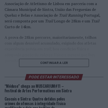
Associação de Atletismo de Lisboa em parceria com a
Câmara Municipal de Sintra, União das Freguesias de
Queluz e Belas e Associação de
Trail Running
Portugal,
será composta por um
Trail
Longo de 28km e um
Trail
Curto de 14km.
A prova de 28km percorre, maioritariamente, trilhos
com algum desnível acumulado, exigindo dos atletas
experiência prévia em
trail
, boa condição física e
adequada gestão do esforço físico e mental que lhes
permita concluir este desafio.
CONTINUAR A LER
A prova de 14km é indicada para todos quantos se estão
a iniciar na disciplina ou possuem um nível de
PODE ESTAR INTERESSADO
experiência mais reduzido e ainda para todos os outros
“Méduse” chega ao MUSCARIUM#11 –
que pretendem efetuar uma prova mais curta e rápida.
Festival de Artes Performativas em Sintra
Ainda assim exige também uma preparação física
Cascais e Sintra: Quatro detidos pelos
adequada.
crimes de ofensas à integridade física