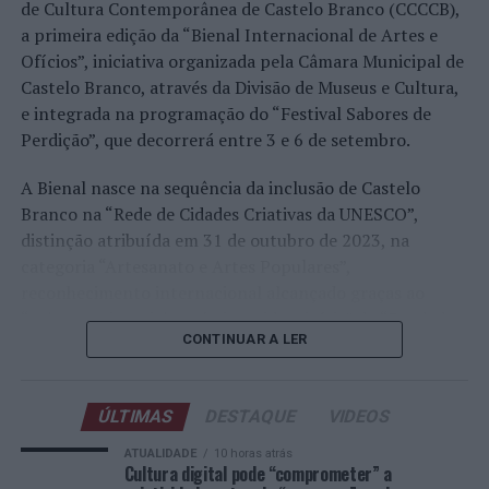
realizado em território nacional. Nuno Borges, Jaime
de Cultura Contemporânea de Castelo Branco (CCCCB),
Faria, Henrique Rocha, Frederico Ferreira Silva, Tiago
a primeira edição da “Bienal Internacional de Artes e
Pereira e Tiago Torres integraram o quadro principal,
Ofícios”, iniciativa organizada pela Câmara Municipal de
beneficiando, de igual modo, da reorganização dos wild
Castelo Branco, através da Divisão de Museus e Cultura,
cards após as entradas diretas de alguns jogadores.
e integrada na programação do “Festival Sabores de
Perdição”, que decorrerá entre 3 e 6 de setembro.
Entre os portugueses, Tiago Torres e Jaime Faria
protagonizaram as melhores campanhas da edição,
A Bienal nasce na sequência da inclusão de Castelo
ambos alcançando os quartos de final. Torres assinou
Branco na “Rede de Cidades Criativas da UNESCO”,
um dos resultados mais marcantes do torneio ao
distinção atribuída em 31 de outubro de 2023, na
eliminar o chileno Alejandro Tabilo, terceiro cabeça de
categoria “Artesanato e Artes Populares”,
série e um dos principais favoritos à conquista do título,
reconhecimento internacional alcançado graças ao
antes de ser afastado pelo francês Hugo Gaston nos
“valor patrimonial, artístico e identitário” do “Bordado
quartos de final.
CONTINUAR A LER
de Castelo Branco”, uma das manifestações mais
emblemáticas da cultura portuguesa e elemento central
Já Jaime Faria venceu o peruano Gonzalo Bueno e o
da identidade albicastrense.
neerlandês Botic van de Zandschulp, alcançando
ÚLTIMAS
DESTAQUE
VIDEOS
também os quartos de final, onde acabou eliminado pelo
Ao longo de dois dias, especialistas nacionais e
ATUALIDADE
10 horas atrás
italiano Luciano Darderi, num encontro decidido em três
internacionais, investigadores, artesãos, representantes
Cultura digital pode “comprometer” a