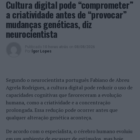
Cultura digital pode “comprometer”
a Sociedade Portuguesa de Biomecânica, está na lista
“
World’s Top 2%
” dos principais cientistas do mundo
a criatividade antes de “provocar”
pela editora Elsevier e coordena ainda o maior festival
mudanças genéticas, diz
ibérico de lançamento de minicarros e projéteis (“
Race
neurocientista
Party
”), que a 24 de maio espera 300 participantes de
cinco universidades em Azurém.
Publicado
10 horas atrás
on
08/08/2026
Por
Ígor Lopes
Foto: DR.
TÓPICOS RELACIONADOS:
DESTAQUE
ENSINO SUPERIOR
LANÇAMENTO DE LIVRO
LIVRO
PAULO FLORES
Segundo o neurocientista português Fabiano de Abreu
UNIVERSIDADE DO MINHO
Agrela Rodrigues, a cultura digital pode reduzir o uso de
PRÓXIMO
capacidades cognitivas que favoreceram a evolução
Distrito de Lisboa: PSP faz 155 detenções no último fim
humana, como a criatividade e a concentração
de semana
prolongada. Essa redução pode ocorrer antes que
NÃO PERCA
qualquer alteração genética aconteça.
Viseu: PSP detém cidadão por condução sem carta
De acordo com o especialista, o cérebro humano evoluiu
em um ambiente de escassez de estímulos, mas hoje