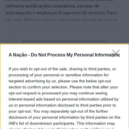
enfrenta notificações constantes, excesso de
informações e mudanças frequentes de atenção. Para
ele, essa diferença impõe uma carga elevada ao córtex
pré-frontal, responsável pelo planejamento e controle
executivo.
O pesquisador afirma que plataformas digitais também
CONTINUAR A LER
estimulam continuamente o sistema de recompensa do
A Nação -
Do Not Process My Personal Information
cérebro, favorecendo a fadiga mental, a dificuldade de
manter a atenção e a procrastinação. Na sua visão,
If you wish to opt-out of the sale, sharing to third parties, or
ATUALIDADE
tarefas inacabadas permanecem ativas na memória e
processing of your personal or sensitive information for
“Millennium Estoril Open 2026”
aumentam a sensação de sobrecarga, enquanto o stress
targeted advertising by us, please use the below opt-out
prolongado pode elevar os níveis de cortisol e
section to confirm your selection. Please note that after your
regressou ao circuito ATP com
opt-out request is processed you may continue seeing
prejudicar o desempenho cognitivo.
vitória do francês Luca Van Assche
interest-based ads based on personal information utilized by
us or personal information disclosed to third parties prior to
Fabiano de Abreu Agrela Rodrigues ressalta que não há
your opt-out. You may separately opt-out of the further
Publicado
1 dia atrás
on
07/08/2026
evidências de que o ambiente digital provoque mudanças
Por
Ígor Lopes
disclosure of your personal information by third parties on the
genéticas na espécie humana. A adaptação observada,
IAB’s list of downstream participants. This information may
afirma, ocorre por meio da neuroplasticidade, processo