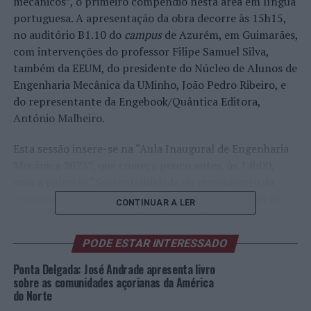
mecânicos”, o primeiro compêndio nesta área em língua
portuguesa. A apresentação da obra decorre às 15h15,
no auditório B1.10 do
campus
de Azurém, em Guimarães,
com intervenções do professor Filipe Samuel Silva,
também da EEUM, do presidente do Núcleo de Alunos de
Engenharia Mecânica da UMinho, João Pedro Ribeiro, e
do representante da Engebook/Quântica Editora,
António Malheiro.
Esta sessão insere-se na “Aula Inaugural de Engenharia
Mecânica 2023”, que começa pouco antes, às 14h00,
com a palestra “Sustentabilidade do crescimento da
economia pela indústria e serviços”, pelo
chairman
do
CONTINUAR A LER
grupo FREZITE, José Manuel Fernandes. O
encerramento é pelas 15h45, com o testemunho do
PODE ESTAR INTERESSADO
professor José Luís Alves, seguindo-se um momento
musical por Inês Gomes.
Ponta Delgada: José Andrade apresenta livro
sobre as comunidades açorianas da América
do Norte
O novo livro de 742 páginas e 15 capítulos aborda um