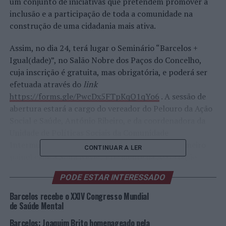
um conjunto de iniciativas que pretendem promover a
inclusão e a participação de toda a comunidade na
construção de uma cidadania mais ativa.
Assim, no dia 24, terá lugar o Seminário “Barcelos +
Igual(dade)”, no Salão Nobre dos Paços do Concelho,
cuja inscrição é gratuita, mas obrigatória, e poderá ser
efetuada através do
link
https://forms.gle/PwcDx5FTpKqQ1qYo6
. A sessão de
abertura estará a cargo do vereador do Pelouro da Ação
Social e Saúde, António Ribeiro, e da coordenadora da
Unidade de Políticas Sociais da Comunidade
Intermunicipal do Cávado, Daniela Gomes. O primeiro
CONTINUAR A LER
painel cabe a Sofia Neves, Presidente da Associação
Plano i para a Igualdade e Inclusão, e trata da
PODE ESTAR INTERESSADO
“Igualdade de Género. O que nos diz o Presente sobre o
Futuro?”. Às 10h30, é a vez de Carla Cerqueira, docente
Barcelos recebe o XXIV Congresso Mundial
na Universidade Lusófona do Porto, apresentar
de Saúde Mental
“Conciliação entre a vida pessoal, profissional e
Barcelos: Joaquim Brito homenageado pela