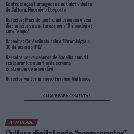
familiar”.
Confederação Portuguesa das Coletividades
de Cultura, Recreio e Desporto
A terminar a manhã, por volta das 11h30, vai ser
Barcelos: Mais de quatro mil crianças vivem
apresentado o Plano Municipal para a Igualdade e Não
dias mágicos na natureza com “Brincadeiras
Discriminação do Município de Barcelos 2022-2027, pelo
sem Tempo”
vereador do Pelouro da Ação Social e Saúde, António
Barcelos: Conferência sobre Fibromialgia a
Ribeiro, pela chefe da Divisão de Ação Social e Saúde da
30 de maio no IPCA
Câmara Municipal de Barcelos, Anabela Pimenta, pela
Barcelos serve sabores de bacalhau em 41
coordenadora-geral do GASC, Célia Barbosa, e por Maria
restaurantes num fim de semana
Anita Santos, docente no ISMAI.
gastronómico imperdível
Barcelos vai ter um novo Pavilhão Multiusos
Imagem:
CMB.
CLIQUE PARA COMENTAR
No dia 25 de outubro, decorre a iniciativa “Degraus para
a Igualdade”, que consiste numa representação artística
na escadaria da Frente Ribeirinha, em parceria com a
CIG e a Associação Animar, dinamizada pela artista
ATUALIDADE
Irene Pedras com a participação das turmas de
Design
Cultura digital pode “comprometer”