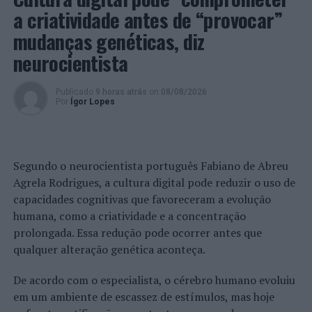
Gráfico e Fotografia da Escola de Tecnologia e Gestão
a criatividade antes de “provocar”
(ETG) de Barcelos.
mudanças genéticas, diz
neurocientista
Imagem:
CMB.
Publicado
9 horas atrás
on
08/08/2026
No dia 26, entre as 14h30 e as 16h00, tem lugar na
Por
Ígor Lopes
Biblioteca Municipal uma ação de Sensibilização sobre
Igualdade de Género para a Comunidade Cigana por
Sandra Amaral, da SOPRO. A finalizar a semana, Tiago
Segundo o neurocientista português Fabiano de Abreu
Castro, da Associação Plano i para a Igualdade e
Agrela Rodrigues, a cultura digital pode reduzir o uso de
Inclusão, ministra uma ação de sensibilização online
capacidades cognitivas que favoreceram a evolução
para professores do 2º e 3º ciclos, subordinada ao tema
humana, como a criatividade e a concentração
“Educar para a Igualdade de Género: ensinar a igualdade
prolongada. Essa redução pode ocorrer antes que
aos jovens”, entre as 17h30 e as 18h30. As inscrições
qualquer alteração genética aconteça.
terminam a 24 de outubro, e podem ser efetuadas
através de
https://forms.gle/zLcgAzgCiUB5cTRK9
.
De acordo com o especialista, o cérebro humano evoluiu
em um ambiente de escassez de estímulos, mas hoje
Com a aprovação do Plano Municipal para a Igualdade e