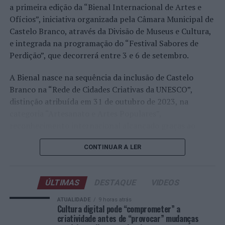
Faria, Henrique Rocha, Frederico Ferreira Silva, Tiago
a primeira edição da “Bienal Internacional de Artes e
Pereira e Tiago Torres integraram o quadro principal,
Ofícios”, iniciativa organizada pela Câmara Municipal de
beneficiando, de igual modo, da reorganização dos wild
Castelo Branco, através da Divisão de Museus e Cultura,
cards após as entradas diretas de alguns jogadores.
e integrada na programação do “Festival Sabores de
Perdição”, que decorrerá entre 3 e 6 de setembro.
Entre os portugueses, Tiago Torres e Jaime Faria
protagonizaram as melhores campanhas da edição,
A Bienal nasce na sequência da inclusão de Castelo
ambos alcançando os quartos de final. Torres assinou
Branco na “Rede de Cidades Criativas da UNESCO”,
um dos resultados mais marcantes do torneio ao
distinção atribuída em 31 de outubro de 2023, na
eliminar o chileno Alejandro Tabilo, terceiro cabeça de
categoria “Artesanato e Artes Populares”,
série e um dos principais favoritos à conquista do título,
reconhecimento internacional alcançado graças ao
antes de ser afastado pelo francês Hugo Gaston nos
“valor patrimonial, artístico e identitário” do “Bordado
quartos de final.
CONTINUAR A LER
de Castelo Branco”, uma das manifestações mais
emblemáticas da cultura portuguesa e elemento central
Já Jaime Faria venceu o peruano Gonzalo Bueno e o
da identidade albicastrense.
neerlandês Botic van de Zandschulp, alcançando
ÚLTIMAS
DESTAQUE
VIDEOS
também os quartos de final, onde acabou eliminado pelo
Ao longo de dois dias, especialistas nacionais e
ATUALIDADE
9 horas atrás
italiano Luciano Darderi, num encontro decidido em três
internacionais, investigadores, artesãos, representantes
Cultura digital pode “comprometer” a
sets.
criatividade antes de “provocar” mudanças
institucionais, organismos públicos, instituições de