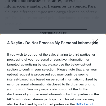
enfrenta notificações constantes, excesso de
Não Discriminação 2022-2027, Barcelos comprova o seu
informações e mudanças frequentes de atenção. Para
empenho na construção de uma sociedade mais
ele, essa diferença impõe uma carga elevada ao córtex
igualitária e justa através da promoção de políticas de
pré-frontal, responsável pelo planejamento e controle
igualdade de género e do esforço de integração do
executivo.
conceito de cidadania plena nas dinâmicas de
desenvolvimento social local.
O pesquisador afirma que plataformas digitais também
CONTINUAR A LER
estimulam continuamente o sistema de recompensa do
Este ano, o Município de Barcelos foi distinguido com o
A Nação -
Do Not Process My Personal Information
cérebro, favorecendo a fadiga mental, a dificuldade de
prémio Viver em Igualdade 2022-2023, uma iniciativa
manter a atenção e a procrastinação. Na sua visão,
bienal promovida pela Comissão para a Cidadania e a
If you wish to opt-out of the sale, sharing to third parties, or
ATUALIDADE
tarefas inacabadas permanecem ativas na memória e
Igualdade de Género (CIG), no âmbito da Estratégia
processing of your personal or sensitive information for
“Millennium Estoril Open 2026”
aumentam a sensação de sobrecarga, enquanto o stress
Nacional para a Igualdade e a Não Discriminação
targeted advertising by us, please use the below opt-out
prolongado pode elevar os níveis de cortisol e
regressou ao circuito ATP com
(ENIND) – Portugal + Igual que distingue e reconhece as
section to confirm your selection. Please note that after your
prejudicar o desempenho cognitivo.
Autarquias com boas-práticas na integração da
opt-out request is processed you may continue seeing
vitória do francês Luca Van Assche
interest-based ads based on personal information utilized by
dimensão da Igualdade de Género, Cidadania e Não
Fabiano de Abreu Agrela Rodrigues ressalta que não há
us or personal information disclosed to third parties prior to
Discriminação.
Publicado
1 dia atrás
on
07/08/2026
evidências de que o ambiente digital provoque mudanças
your opt-out. You may separately opt-out of the further
Por
Ígor Lopes
disclosure of your personal information by third parties on the
genéticas na espécie humana. A adaptação observada,
Imagens: CMB.
IAB’s list of downstream participants. This information may
afirma, ocorre por meio da neuroplasticidade, processo
also be disclosed by us to third parties on the
IAB’s List of