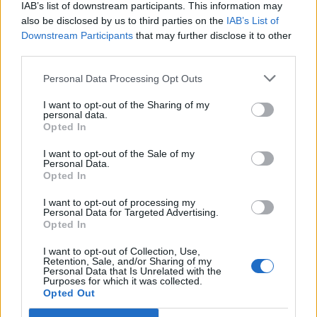
português
IAB’s list of downstream participants. This information may
Alejandro Tabilo e pelo belga Alexander Blockx.
also be disclosed by us to third parties on the
IAB’s List of
Um dos momentos mais aguardados da semana foi
Downstream Participants
that may further disclose it to other
Publicado
20 horas atrás
on
07/08/2026
também o regresso do suíço Stan Wawrinka ao Estoril,
third parties.
Por
Ígor Lopes
integrado na digressão de despedida do antigo vencedor
Personal Data Processing Opt Outs
de três torneios do Grand Slam.
I want to opt-out of the Sharing of my
A edição de 2026 ficou igualmente marcada pela maior
A cidade de Castelo Branco, na região Centro de
personal data.
Opted In
representação portuguesa de sempre num torneio ATP
Portugal, acolhe, nos dias 4 e 5 de setembro, no Centro
realizado em território nacional. Nuno Borges, Jaime
de Cultura Contemporânea de Castelo Branco (CCCCB),
I want to opt-out of the Sale of my
Faria, Henrique Rocha, Frederico Ferreira Silva, Tiago
Personal Data.
a primeira edição da “Bienal Internacional de Artes e
Opted In
Pereira e Tiago Torres integraram o quadro principal,
Ofícios”, iniciativa organizada pela Câmara Municipal de
beneficiando, de igual modo, da reorganização dos wild
Castelo Branco, através da Divisão de Museus e Cultura,
I want to opt-out of processing my
cards após as entradas diretas de alguns jogadores.
Personal Data for Targeted Advertising.
e integrada na programação do “Festival Sabores de
Opted In
Perdição”, que decorrerá entre 3 e 6 de setembro.
Entre os portugueses, Tiago Torres e Jaime Faria
I want to opt-out of Collection, Use,
protagonizaram as melhores campanhas da edição,
Retention, Sale, and/or Sharing of my
A Bienal nasce na sequência da inclusão de Castelo
Personal Data that Is Unrelated with the
ambos alcançando os quartos de final. Torres assinou
Purposes for which it was collected.
Branco na “Rede de Cidades Criativas da UNESCO”,
Opted Out
um dos resultados mais marcantes do torneio ao
distinção atribuída em 31 de outubro de 2023, na
eliminar o chileno Alejandro Tabilo, terceiro cabeça de