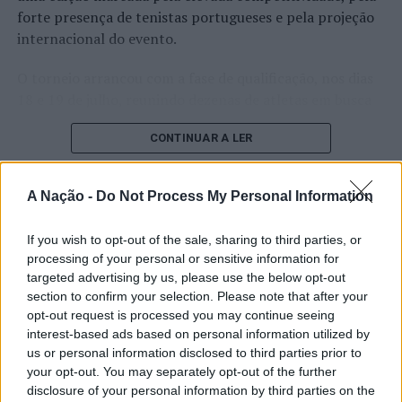
forte presença de tenistas portugueses e pela projeção
internacional do evento.
O torneio arrancou com a fase de qualificação, nos dias
18 e 19 de julho, reunindo dezenas de atletas em busca
de um lugar no quadro principal. A cerimónia de
CONTINUAR A LER
abertura contou com a presença do presidente da
Câmara Municipal de Cascais, Nuno Piteira Lopes,
acompanhado pelo executivo municipal, assinalando o
A Nação -
Do Not Process My Personal Information
início de uma competição que voltou a colocar o
ATUALIDADE
concelho no centro do calendário internacional do
Castelo Branco: “Bienal
If you wish to opt-out of the sale, sharing to third parties, or
ténis.
processing of your personal or sensitive information for
Internacional de Artes e Ofícios”
targeted advertising by us, please use the below opt-out
Apesar das desistências de última hora de jogadores
promete afirmar artesanato,
section to confirm your selection. Please note that after your
como Casper Ruud (Noruega), Alejandro Davidovich
opt-out request is processed you may continue seeing
património e inovação como
Fokina (Espanha) e Matteo Arnaldi (Itália), a prova
interest-based ads based on personal information utilized by
“motores de desenvolvimento
apresentou um quadro competitivo de elevado nível,
us or personal information disclosed to third parties prior to
your opt-out. You may separately opt-out of the further
liderado pelo russo Andrey Rublev, primeiro cabeça de
económico e cultural” do município
disclosure of your personal information by third parties on the
série, pelo italiano Luciano Darderi, pelo chileno