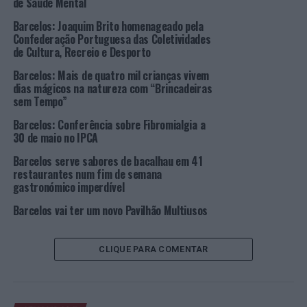
de Saúde Mental
Fashion Week
e na Moda Lisboa.
Barcelos: Joaquim Brito homenageado pela
Confederação Portuguesa das Coletividades
Tendo em conta a realidade atual, todo o projeto/evento
de Cultura, Recreio e Desporto
tem por base a sustentabilidade e a interculturalidade.
Barcelos: Mais de quatro mil crianças vivem
dias mágicos na natureza com “Brincadeiras
Este evento acontece no âmbito do projeto
sem Tempo”
internacional de moda, “
Fashion Sustainability in the
Spotlight New Trends of Intercultural Learning
“,
Barcelos: Conferência sobre Fibromialgia a
30 de maio no IPCA
cofinanciado pelo programa Europa Criativa e com o
código: 617001-CREA-1-2020-1-RO-CULT-COOP1.
Barcelos serve sabores de bacalhau em 41
restaurantes num fim de semana
gastronómico imperdível
Barcelos vai ter um novo Pavilhão Multiusos
CLIQUE PARA COMENTAR