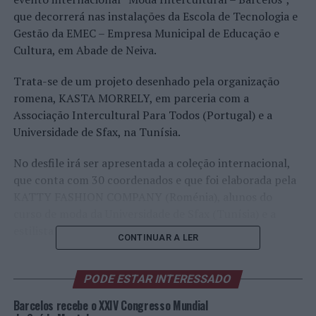
que decorrerá nas instalações da Escola de Tecnologia e
Gestão da EMEC – Empresa Municipal de Educação e
Cultura, em Abade de Neiva.
Trata-se de um projeto desenhado pela organização
romena, KASTA MORRELY, em parceria com a
Associação Intercultural Para Todos (Portugal) e a
Universidade de Sfax, na Tunísia.
No desfile irá ser apresentada a coleção internacional,
que conta com 30 coordenados e que foi elaborada pela
KATTY FASHION COMPANY (Roménia), alunos do
curso de moda da Universidade de Sfax (Tunísia) e a
estilista Rita Sá (Portugal).
CONTINUAR A LER
Além disso, o evento tem como intuito dar palco a
jovens talentos portugueses, contando, assim, com
PODE ESTAR INTERESSADO
Huarte, Opiar, Marcelo Almiscarado e Sandra Vieira,
Barcelos recebe o XXIV Congresso Mundial
todos eles com coleções apresentadas na
Portugal