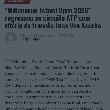
ATUALIDADE
Imagem: EMEC.
“Millennium Estoril Open 2026”
regressou ao circuito ATP com
TÓPICOS RELACIONADOS:
ABADE DE NEIVA
BARCELOS
vitória do francês Luca Van Assche
CÂMARA MUNICIPAL DE BARCELOS
DESTAQUE
EMEC
ETG
MODA
ROMÉNIA
TUNÍSIA
Publicado
14 horas atrás
on
07/08/2026
PRÓXIMO
Por
Ígor Lopes
Quer partilhar o Vitinho com o seu filho? Agora já pode!
NÃO PERCA
Mesa Redonda de Futsal 2022 realiza-se em Barcelos
O “Millennium Estoril Open 2026” decorreu entre os
dias 18 e 26 de julho, no Clube de Ténis do Estoril, em
Cascais, a oeste de Lisboa, assinalando o regresso da
competição ao circuito “ATP Tour” na categoria “ATP
250”, depois de, na edição anterior, ter integrado o
circuito “Challenger”. O francês Luca Van Assche
conquistou o primeiro título ATP da carreira ao
derrotar o belga Alexander Blockx na final, encerrando
uma edição marcada pela elevada competitividade, pela