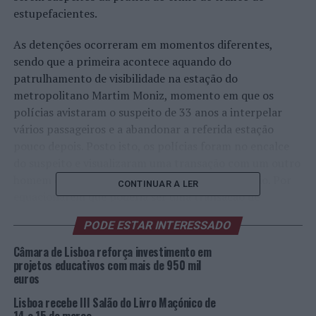
estupefacientes.
As detenções ocorreram em momentos diferentes,
sendo que a primeira acontece aquando do
patrulhamento de visibilidade na estação do
metropolitano Martim Moniz, momento em que os
polícias avistaram o suspeito de 33 anos a interpelar
vários passageiros e a abandonar a referida estação
pouco depois. Posto isto, os polícias foram no encalce
do suspeito e visualizaram uma transação com um outro
homem que aceitou um pagamento em numerário. Por
CONTINUAR A LER
equacionarem que poderia ser uma transação de
produto estupefaciente, de imediato efetuaram uma
PODE ESTAR INTERESSADO
abordagem proactiva verificando que o suspeito estaria
na posse de 5,44 doses individuais de haxixe, motivo pelo
Câmara de Lisboa reforça investimento em
qual foi detido. Por afirmar que não compareceria no
projetos educativos com mais de 950 mil
euros
Tribunal Judicial competente, o detido foi conduzido às
salas de detenção para assegurar a sua presença, na
Lisboa recebe III Salão do Livro Maçónico de
Instância Local Criminal de Lisboa – Secção de Pequena