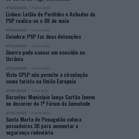
ATUALIDADE
4 anos atrás
Mais informações em:
Durante a cerimónia foi ainda reconhecido o trabalho
Lisboa: Leilão de Perdidos e Achados da
https://awards.innovationinpolitics.eu/
desenvolvido por toda a equipa de formadores e
PSP realiza-se a 08 de maio
colaboradores da ETG, cujo empenho foi determinante
ATUALIDADE
5 anos atrás
para o sucesso desta edição do Curso EFA.
Coimbra: PSP faz duas detenções
ATUALIDADE
4 anos atrás
A Escola de Tecnologia e Gestão de Barcelos continua a
Guerra pode causar um ecocídio na
afirmar-se como uma referência na formação
Ucrânia
profissional e na qualificação de adultos, contribuindo
ATUALIDADE
3 anos atrás
para o desenvolvimento de competências, o aumento da
Visto CPLP não permite a circulação
empregabilidade e a valorização do capital humano do
como turista na União Europeia
concelho e da região.
ATUALIDADE
1 ano atrás
Barcelos: Município lança Cartão Jovem
A Empresa Municipal de Educação e Cultura de Barcelos
no decorrer do 1º Fórum da Juventude
felicita todos os diplomados por esta importante
conquista, desejando-lhes os maiores sucessos pessoais,
ATUALIDADE
5 anos atrás
Santa Marta de Penaguião coloca
profissionais e académicos, convicta de que este diploma
passadeiras 3D para aumentar a
representa o início de novas oportunidades e novos
segurança rodoviária
desafios.