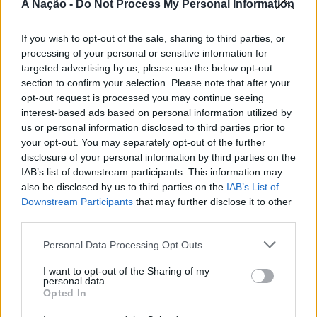
A Nação -
Do Not Process My Personal Information
CONTINUAR A LER
A iniciativa pretende aproximar a prática dos desportos
If you wish to opt-out of the sale, sharing to third parties, or
de vento das comunidades costeiras, promovendo o
processing of your personal or sensitive information for
território através do mar e das suas condições naturais.
targeted advertising by us, please use the below opt-out
ATUALIDADE
Nas palavras de Pedro Mota, De todas as etapas do
section to confirm your selection. Please note that after your
Cinco projetos de Cascais finalistas
Nortada Ocean Rides, este evento é o que mais precisa
opt-out request is processed you may continue seeing
da “nortada” como apoio, porque sem vento não há
em iniciativa europeia
interest-based ads based on personal information utilized by
kitesurf.
us or personal information disclosed to third parties prior to
your opt-out. You may separately opt-out of the further
Publicado
1 dia atrás
on
05/08/2026
A presença da Nortada vai mais uma vez, alem da
disclosure of your personal information by third parties on the
Por
Ígor Lopes
competição. O que queremos é fazer parte deste
IAB’s list of downstream participants. This information may
also be disclosed by us to third parties on the
IAB’s List of
movimento que promove o encontro entre atletas,
Downstream Participants
that may further disclose it to other
visitantes e a comunidade local. Que a marca Nortada
third parties.
Vencedores serão anunciados no “Innovation in Politics
esteja presente de uma forma natural e quase obvia,
Awards,” a 30 de outubro de 2026, no Centro de
valorizando o património natural e a relação de
Personal Data Processing Opt Outs
Congressos do Estoril.
Esposende com o vento e o mar, refere o CEO da
I want to opt-out of the Sharing of my
Nortada.
personal data.
Participação cívica, Juventude, Educação, Emprego e
Opted In
Inclusão de pessoas com deficiência. Estas são as áreas
Para o Presidente da Câmara Municipal de Esposende,