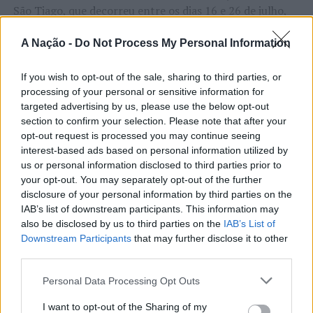
São Tiago, que decorreu entre os dias 16 e 26 de julho,
na Covilhã, sendo considerada um dos mais antigos
certames populares de Portugal. Com origens medievais
A Nação -
Do Not Process My Personal Information
e realizada anualmente na “Cidade Neve”, a feira conjuga
CONTINUAR A LER
tradição, atividade económica, comércio, gastronomia,
If you wish to opt-out of the sale, sharing to third parties, or
processing of your personal or sensitive information for
animação cultural e divulgação empresarial,
targeted advertising by us, please use the below opt-out
constituindo um dos principais momentos de promoção
section to confirm your selection. Please note that after your
do município e da Beira Interior.
ATUALIDADE
opt-out request is processed you may continue seeing
Rio de Janeiro: Governo do Estado
interest-based ads based on personal information utilized by
Para António Carlos, o crescimento alcançado ao longo
us or personal information disclosed to third parties prior to
propõe parceria com a FUNCEX para
dos últimos anos representa o cumprimento dos
your opt-out. You may separately opt-out of the further
objetivos que traçou quando iniciou o seu percurso no
“reforçar inteligência sobre
disclosure of your personal information by third parties on the
setor imobiliário. O empresário considera que o
IAB’s list of downstream participants. This information may
comércio exterior”
reconhecimento conquistado resulta da proximidade
also be disclosed by us to third parties on the
IAB’s List of
Downstream Participants
that may further disclose it to other
com a comunidade e da capacidade de apoiar não apenas
third parties.
Publicado
6 horas atrás
on
06/08/2026
compradores e vendedores, mas também iniciativas
Por
Ígor Lopes
locais e projetos de desenvolvimento regional. Segundo
Personal Data Processing Opt Outs
explicou, esse envolvimento tem permitido “consolidar a
I want to opt-out of the Sharing of my
sua presença em vários concelhos da Beira Interior e