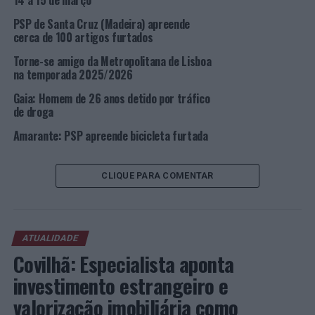
14 a 15 de março
PSP de Santa Cruz (Madeira) apreende
Foto: DR.
cerca de 100 artigos furtados
Torne-se amigo da Metropolitana de Lisboa
TÓPICOS RELACIONADOS:
CRIMINALIDADE
DESTAQUE
na temporada 2025/2026
LISBOA
PSP
Gaia: Homem de 26 anos detido por tráfico
PRÓXIMO
de droga
Lisboa: Três taxistas detidos por especulação nos
Olivais
Amarante: PSP apreende bicicleta furtada
NÃO PERCA
Lisboa: Sete detidos em operações de combate ao
CLIQUE PARA COMENTAR
tráfico de estupefacientes
ATUALIDADE
Covilhã: Especialista aponta
investimento estrangeiro e
valorização imobiliária como