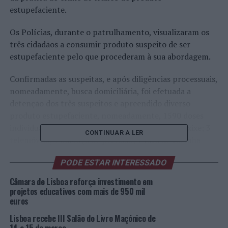
estupefaciente.
Os Polícias, durante o patrulhamento, visualizaram os
três cidadãos a consumir produto suspeito de ser
estupefaciente pelo que procederam à sua abordagem.
Confirmadas as suspeitas, e após diligências processuais,
nomeadamente, busca domiciliária, foi efetuada a
detenção dos três suspeitos e apreendido diverso
produto estupefaciente, nomeadamente, 1590 doses
individuais de
Ecstasy
; 48 doses individuais de Haxixe; 3
CONTINUAR A LER
telemóveis; 1 balança de precisão; 1 faca de cozinha
utilizada para o doseamento de produto estupefaciente,
PODE ESTAR INTERESSADO
contendo resíduos de Haxixe; e 1 rolo papel aderente
utilizado para embalar produto estupefaciente.
Câmara de Lisboa reforça investimento em
projetos educativos com mais de 950 mil
Os detidos foram presentes a Tribunal, sendo-lhes
euros
mantida a medida de coação de Termo de Identidade e
Lisboa recebe III Salão do Livro Maçónico de
Residência.