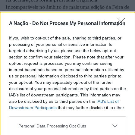
Areeiro
Incomparáveis no âmbito de mais uma edição da Feira de
São Tiago, que decorreu entre os dias 16 e 26 de julho,
na Covilhã, sendo considerada um dos mais antigos
A Nação -
Do Not Process My Personal Information
certames populares de Portugal. Com origens medievais
e realizada anualmente na “Cidade Neve”, a feira conjuga
If you wish to opt-out of the sale, sharing to third parties, or
CONTINUAR A LER
tradição, atividade económica, comércio, gastronomia,
processing of your personal or sensitive information for
animação cultural e divulgação empresarial,
targeted advertising by us, please use the below opt-out
constituindo um dos principais momentos de promoção
section to confirm your selection. Please note that after your
opt-out request is processed you may continue seeing
do município e da Beira Interior.
ATUALIDADE
interest-based ads based on personal information utilized by
Rio de Janeiro: Governo do Estado
us or personal information disclosed to third parties prior to
Para António Carlos, o crescimento alcançado ao longo
your opt-out. You may separately opt-out of the further
propõe parceria com a FUNCEX para
dos últimos anos representa o cumprimento dos
disclosure of your personal information by third parties on the
objetivos que traçou quando iniciou o seu percurso no
“reforçar inteligência sobre
IAB’s list of downstream participants. This information may
setor imobiliário. O empresário considera que o
also be disclosed by us to third parties on the
IAB’s List of
comércio exterior”
reconhecimento conquistado resulta da proximidade
Downstream Participants
that may further disclose it to other
com a comunidade e da capacidade de apoiar não apenas
third parties.
Publicado
12 horas atrás
on
06/08/2026
compradores e vendedores, mas também iniciativas
Por
Ígor Lopes
Personal Data Processing Opt Outs
locais e projetos de desenvolvimento regional. Segundo