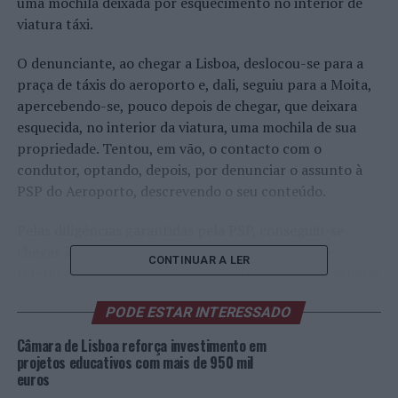
uma mochila deixada por esquecimento no interior de
viatura táxi.
O denunciante, ao chegar a Lisboa, deslocou-se para a
praça de táxis do aeroporto e, dali, seguiu para a Moita,
apercebendo-se, pouco depois de chegar, que deixara
esquecida, no interior da viatura, uma mochila de sua
propriedade. Tentou, em vão, o contacto com o
condutor, optando, depois, por denunciar o assunto à
PSP do Aeroporto, descrevendo o seu conteúdo.
Pelas diligências garantidas pela PSP, conseguiu-se
chegar à identificação do condutor da viatura que
CONTINUAR A LER
referiu ainda não ter entregue o artigo por o seu veículo
estar na oficina.
PODE ESTAR INTERESSADO
Após este contacto policial, foi possível garantir a
Câmara de Lisboa reforça investimento em
entrega do artigo deixado esquecido na viatura.
projetos educativos com mais de 950 mil
euros
Quando da abordagem policial, foi possível apreender a