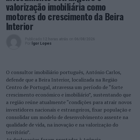
valorização imobiliária como
No âmbito da fiscalização aos estabelecimentos, na
motores do crescimento da Beira
Estação do Ferroviária de Algés, os Polícias avistaram o
Interior
suspeito e, ao solicitarem documento de identificação,
apuraram que tinha um mandado de detenção, para
cumprimento de 5 cinco meses de prisão efetiva. O
Publicado
12 horas atrás
on
06/08/2026
Por
Ígor Lopes
detido, condenado pela prática de um crime de
Desobediência, foi conduzido ao Estabelecimento
Prisional de Lisboa, para cumprimento de pena aplicada.
O consultor imobiliário português, António Carlos,
Foto: DR.
defende que a Beira Interior, localizada na Região
Centro de Portugal, atravessa um período de “forte
TÓPICOS RELACIONADOS:
AEROPORTO HUMBERTO DELGADO
crescimento económico e imobiliário”, sustentando que
CRIMINALIDADE
DESTAQUE
LISBOA
PSP
a região reúne atualmente “condições para atrair novos
PRÓXIMO
investidores nacionais e estrangeiros, fixar população e
Barcelos: Música, Teatro, Cinema e Dança no Theatro Gil
consolidar um modelo de desenvolvimento assente na
Vicente
qualidade de vida, na inovação e na valorização do
NÃO PERCA
território”.
Lisboa: Jovem detido por tráfico de estupefaciente no
As declarações foram prestadas à Agência