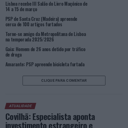
Lisboa recebe III Salão do Livro Maçónico de
mochila, contendo, no interior, um computador portátil
14 a 15 de março
e um disco externo.
PSP de Santa Cruz (Madeira) apreende
cerca de 100 artigos furtados
Os bens apreendidos, avaliados em cerca de 1.100 euros,
foram entregues ao seu legítimo proprietário.
Torne-se amigo da Metropolitana de Lisboa
na temporada 2025/2026
O denunciante prescindiu do procedimento criminal
Gaia: Homem de 26 anos detido por tráfico
contra o suspeito.
de droga
A PSP aconselha: garanta sempre que viu o habitáculo
Amarante: PSP apreende bicicleta furtada
do veículo onde circulou, assegurando-se que nada ficou
esquecido no seu interior.
CLIQUE PARA COMENTAR
Ocorrência
A Divisão de Segurança a Transportes Públicos, no dia
ATUALIDADE
30 de janeiro, pelas 16h00, na freguesia de Algés,
Covilhã: Especialista aponta
procedeu à detenção de um homem, com 29 anos, por
investimento estrangeiro e
existir sobre o mesmo um mandado de detenção.