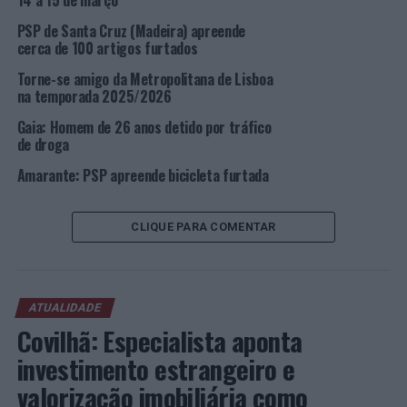
14 a 15 de março
este homem.
PSP de Santa Cruz (Madeira) apreende
cerca de 100 artigos furtados
Foto: DR.
Torne-se amigo da Metropolitana de Lisboa
na temporada 2025/2026
TÓPICOS RELACIONADOS:
CRIMINALIDADE
DESTAQUE
LISBOA
PSP
Gaia: Homem de 26 anos detido por tráfico
de droga
PRÓXIMO
Lisboa: Detido por imigração ilegal
Amarante: PSP apreende bicicleta furtada
NÃO PERCA
Braga: Quinquagenário detido pelo crime de tráfico de
CLIQUE PARA COMENTAR
estupefacientes
ATUALIDADE
Covilhã: Especialista aponta
investimento estrangeiro e
valorização imobiliária como