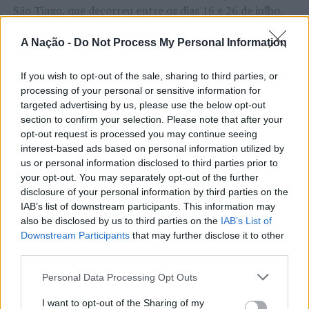
São Tiago, que decorreu entre os dias 16 e 26 de julho,
na Covilhã, sendo considerada um dos mais antigos
certames populares de Portugal. Com origens medievais
A Nação -
Do Not Process My Personal Information
e realizada anualmente na “Cidade Neve”, a feira conjuga
CONTINUAR A LER
tradição, atividade económica, comércio, gastronomia,
If you wish to opt-out of the sale, sharing to third parties, or
processing of your personal or sensitive information for
animação cultural e divulgação empresarial,
targeted advertising by us, please use the below opt-out
constituindo um dos principais momentos de promoção
section to confirm your selection. Please note that after your
do município e da Beira Interior.
ATUALIDADE
opt-out request is processed you may continue seeing
Rio de Janeiro: Governo do Estado
interest-based ads based on personal information utilized by
Para António Carlos, o crescimento alcançado ao longo
us or personal information disclosed to third parties prior to
propõe parceria com a FUNCEX para
dos últimos anos representa o cumprimento dos
your opt-out. You may separately opt-out of the further
objetivos que traçou quando iniciou o seu percurso no
“reforçar inteligência sobre
disclosure of your personal information by third parties on the
setor imobiliário. O empresário considera que o
IAB’s list of downstream participants. This information may
comércio exterior”
reconhecimento conquistado resulta da proximidade
also be disclosed by us to third parties on the
IAB’s List of
Downstream Participants
that may further disclose it to other
com a comunidade e da capacidade de apoiar não apenas
third parties.
Publicado
12 horas atrás
on
06/08/2026
compradores e vendedores, mas também iniciativas
Por
Ígor Lopes
locais e projetos de desenvolvimento regional. Segundo
Personal Data Processing Opt Outs
explicou, esse envolvimento tem permitido “consolidar a
I want to opt-out of the Sharing of my
sua presença em vários concelhos da Beira Interior e