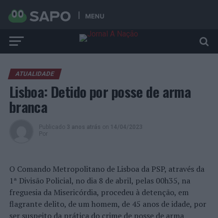
MENU
ATUALIDADE
Lisboa: Detido por posse de arma
branca
Publicado
3 anos atrás
on
14/04/2023
Por
O Comando Metropolitano de Lisboa da PSP, através da
1ª Divisão Policial, no dia 8 de abril, pelas 00h35, na
freguesia da Misericórdia, procedeu à detenção, em
flagrante delito, de um homem, de 45 anos de idade, por
ser suspeito da prática do crime de posse de arma