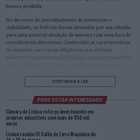
branca proibida.
No decorrer do patrulhamento de prevenção e
visibilidade, os Polícias foram alertados por um cidadão
para uma possível situação de ameaça com uma faca de
consideráveis dimensões. Conhecidas as características
do suspeito, encetaram diligências nas artérias
adjacentes na tentativa de localizar o possível suspeito,
vindo a intercetá-lo algumas artérias depois, após
indicação de uma testemunha.
CONTINUAR A LER
Ao aperceber-se da presença da Polícia, o homem
tentou desfazer-se da faca, com cerca de 16 cm de
PODE ESTAR INTERESSADO
lâmina, atirando-a para debaixo de uma viatura. Por se
tratar de artéria localizada em zona de diversão noturna
Câmara de Lisboa reforça investimento em
e o suspeito não justificar a posse da arma, foi-lhe dada
projetos educativos com mais de 950 mil
euros
voz de detenção e seguidos as diligências subsequentes,
sendo que, pelas ameaças acima mencionadas, o lesado
Lisboa recebe III Salão do Livro Maçónico de
manifestou não desejar procedimento criminal contra