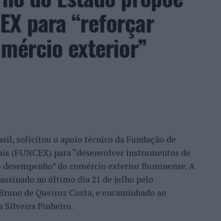
EX para “reforçar
, promessa conquistada e é isto que eu faço.
so, na medida em que as pessoas sentem a
omércio exterior”
o que nós temos feito, no fundo, por uma
ilhã, Belmonte, Fundão, Manteigas, tenho feito um
eu este consultor, que acrescentou que esse
confiança demonstrada por clientes nacionais e
ade do país, mas inclusive outros países. Há
migo, já, com a minha equipa, para fazermos a
sil, solicitou o apoio técnico da Fundação de
móvel, para um desenvolvimento turístico”,
nais (FUNCEX) para “desenvolver instrumentos de
 desempenho” do comércio exterior fluminense. A
assinado no último dia 21 de julho pelo
rmação da habitação impulsionam o
, Bruno de Queiroz Costa, e encaminhado ao
 Silveira Pinheiro.