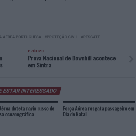
A AÉREA PORTUGUESA
PROTEÇÃO CIVIL
RESGATE
PRÓXIMO
m
Prova Nacional de Downhill acontece
is
em Sintra
E ESTAR INTERESSADO
Aérea deteta navio russo de
Força Aérea resgata passageiro em
sa oceanográfica
Dia de Natal