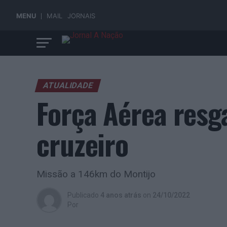
MENU
MAIL
JORNAIS
ATUALIDADE
Força Aérea resg
cruzeiro
Missão a 146km do Montijo
Publicado
4 anos atrás
on
24/10/2022
Por