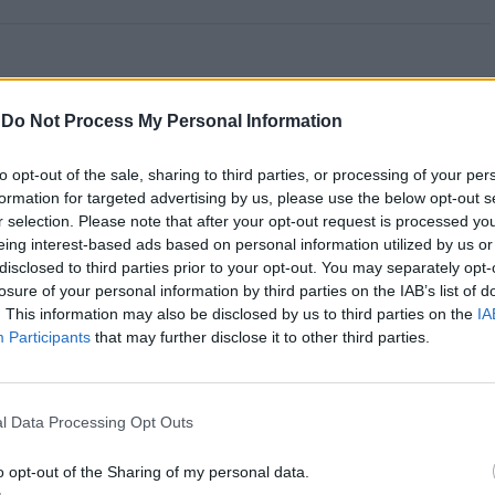
a aponta investimento
-
Do Not Process My Personal Information
zação imobiliária como
to opt-out of the sale, sharing to third parties, or processing of your per
formation for targeted advertising by us, please use the below opt-out s
to da Beira Interior
r selection. Please note that after your opt-out request is processed y
eing interest-based ads based on personal information utilized by us or
disclosed to third parties prior to your opt-out. You may separately opt-
losure of your personal information by third parties on the IAB’s list of
. This information may also be disclosed by us to third parties on the
IA
Participants
that may further disclose it to other third parties.
l Data Processing Opt Outs
 Carlos, defende que a Beira Interior, localizada
um período de “forte crescimento económico e
o opt-out of the Sharing of my personal data.