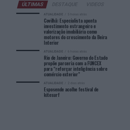
ÚLTIMAS
DESTAQUE
VIDEOS
ATUALIDADE
5 horas atrás
Covilhã: Especialista aponta
investimento estrangeiro e
valorização imobiliária como
motores do crescimento da Beira
Interior
ATUALIDADE
6 horas atrás
Rio de Janeiro: Governo do Estado
propõe parceria com a FUNCEX
para “reforçar inteligência sobre
comércio exterior”
ATUALIDADE
2 dias atrás
Esposende acolhe festival de
kitesurf