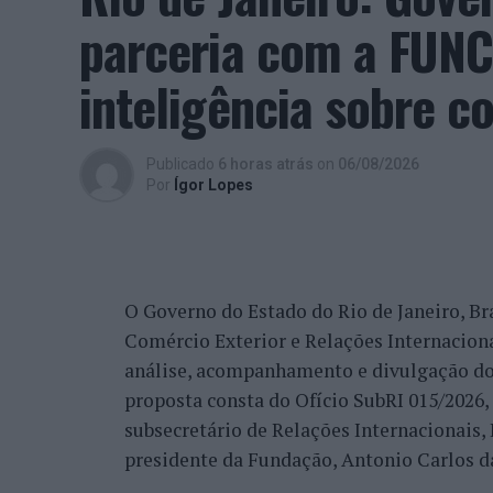
parceria com a FUNC
“O meu sentimento é de promessa cumprida
Aquilo que eu cumpro, para mim, é glorio
inteligência sobre c
satisfação, tal como eu, de todo o trabalh
comunidade que é grande, não só pela Cov
trabalho de divulgação e de ação”, descrev
Publicado
6 horas atrás
on
06/08/2026
reconhecimento se reflete igualmente na 
Por
Ígor Lopes
internacionais.
“Nós estamos a conquistar não só cada cid
muitos países que vêm diretamente ter co
O Governo do Estado do Rio de Janeiro, Bra
venda do imóvel deles, para comprar um i
Comércio Exterior e Relações Internacio
revelou.
análise, acompanhamento e divulgação do
proposta consta do Ofício SubRI 015/2026, 
A procura internacional e a transfo
subsecretário de Relações Internacionais
“crescimento da região”
presidente da Fundação, Antonio Carlos da