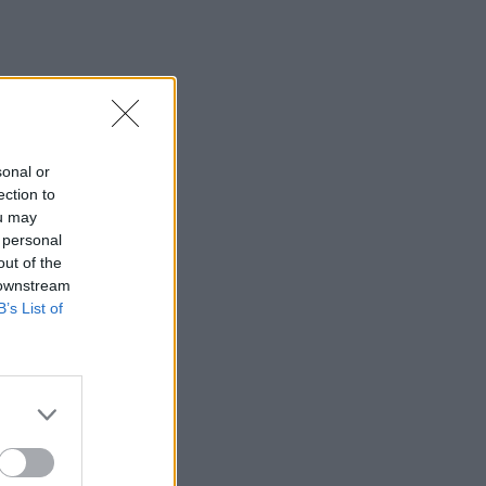
sonal or
ection to
ou may
 personal
out of the
 downstream
B’s List of