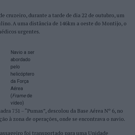
e cruzeiro, durante a tarde de dia 22 de outubro, um
ulino. A uma distância de 146km a oeste do Montijo, o
médicos urgentes.
Navio a ser
abordado
pelo
helicóptero
da Força
Aérea
(
Frame
de
vídeo)
adra 751 – “Pumas”, descolou da Base Aérea Nº 6, no
ção à zona de operações, onde se encontrava o navio.
passageiro foi transportado para uma Unidade