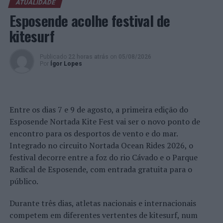
ATUALIDADE
Esposende acolhe festival de
18h00 Banda da União Mucifalense
kitesurf
19h00 Rogério Silva.
Publicado
22 horas atrás
on
05/08/2026
Foto: DR.
Por
Ígor Lopes
TÓPICOS RELACIONADOS:
DESTAQUE
FESTIVAL
GASTRONOMIA
SINTRA
Entre os dias 7 e 9 de agosto, a primeira edição do
PRÓXIMO
Esposende Nortada Kite Fest vai ser o novo ponto de
Barcelos: Avenida Paulo Felisberto vai beneficiar de
encontro para os desportos de vento e do mar.
repavimentação
Integrado no circuito Nortada Ocean Rides 2026, o
NÃO PERCA
festival decorre entre a foz do rio Cávado e o Parque
Câmara de Barcelos oferece livros de fichas de todas as
Radical de Esposende, com entrada gratuita para o
disciplinas
público.
Durante três dias, atletas nacionais e internacionais
competem em diferentes vertentes de kitesurf, num