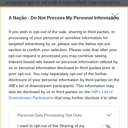
programa que se estende à comunidade com concertos,
DJ sets e atividades junto ao rio. O evento é uma das
etapas do Nortada Ocean Rides, circuito que em 2026
A Nação -
Do Not Process My Personal Information
passa também por Sines, Peniche, Viana do Castelo, Vila
Nova de Milfontes e Ericeira.
If you wish to opt-out of the sale, sharing to third parties, or
CONTINUAR A LER
processing of your personal or sensitive information for
A iniciativa pretende aproximar a prática dos desportos
targeted advertising by us, please use the below opt-out
de vento das comunidades costeiras, promovendo o
section to confirm your selection. Please note that after your
território através do mar e das suas condições naturais.
opt-out request is processed you may continue seeing
ATUALIDADE
interest-based ads based on personal information utilized by
Nas palavras de Pedro Mota, De todas as etapas do
Cinco projetos de Cascais finalistas
us or personal information disclosed to third parties prior to
Nortada Ocean Rides, este evento é o que mais precisa
your opt-out. You may separately opt-out of the further
da “nortada” como apoio, porque sem vento não há
em iniciativa europeia
disclosure of your personal information by third parties on the
kitesurf.
IAB’s list of downstream participants. This information may
also be disclosed by us to third parties on the
IAB’s List of
Publicado
23 horas atrás
on
05/08/2026
A presença da Nortada vai mais uma vez, alem da
Por
Ígor Lopes
Downstream Participants
that may further disclose it to other
competição. O que queremos é fazer parte deste
third parties.
movimento que promove o encontro entre atletas,
Personal Data Processing Opt Outs
visitantes e a comunidade local. Que a marca Nortada
Vencedores serão anunciados no “Innovation in Politics
esteja presente de uma forma natural e quase obvia,
I want to opt-out of the Sharing of my