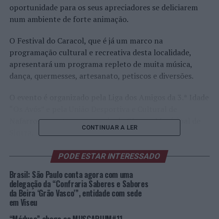
oportunidade para os seus apreciadores se deliciarem
num ambiente de forte animação.
O Festival do Caracol, que é já um marco na
programação cultural e recreativa desta localidade,
apresentará um programa repleto de muita música,
dança, quermesses, artesanato, petiscos e diversões.
O evento é organizado pela Liga dos Amigos da 3.ª Idade
“Os Avós” e pela União Desportiva e Cultural de
Nafarros e conta com o apoio da Câmara Municipal de
CONTINUAR A LER
Sintra.
Programação
PODE ESTAR INTERESSADO
Brasil: São Paulo conta agora com uma
27 de julho | Abertura às 18h00
delegação da “Confraria Saberes e Sabores
da Beira ‘Grão Vasco’”, entidade com sede
20h00 Nova Era
em Viseu
28 de julho | Abertura às 18h00