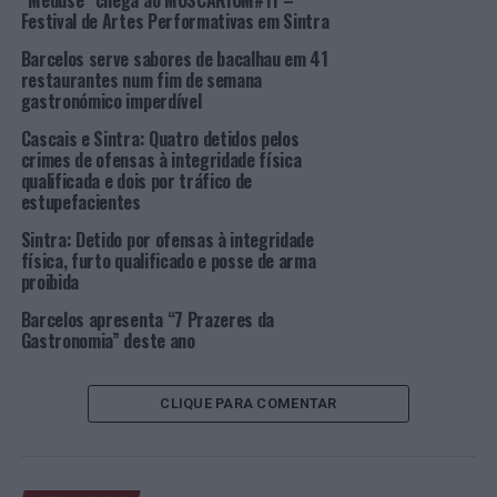
“Méduse” chega ao MUSCARIUM#11 –
Festival de Artes Performativas em Sintra
20h00 Teclista Vânia Mariza
Barcelos serve sabores de bacalhau em 41
restaurantes num fim de semana
29 de julho | Abertura às 18h00
gastronómico imperdível
Cascais e Sintra: Quatro detidos pelos
21h00 Rancho Folclórico “As Florinhas do Alto
crimes de ofensas à integridade física
Minho”
qualificada e dois por tráfico de
estupefacientes
Trio Maravilha
Sintra: Detido por ofensas à integridade
física, furto qualificado e posse de arma
30 de julho | Abertura às 12h00
proibida
17h00 Orquestra Ligeira da Sociedade Filarmónica
Barcelos apresenta “7 Prazeres da
Gastronomia” deste ano
União Assaforense
Acordeonistas Rui de Carvalho / M. Mendes
CLIQUE PARA COMENTAR
Flamencas Ai!aDança
31 de julho | Abertura às 12h00