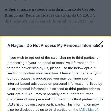
A Bienal nasce na sequência da inclusão de Castelo
Branco na “Rede de Cidades Criativas da UNESCO”,
distinção atribuída em 31 de outubro de 2023, na
categoria “Artesanato e Artes Populares”,
reconhecimento internacional alcançado graças ao
“valor patrimonial, artístico e identitário” do “Bordado
CONTINUAR A LER
de Castelo Branco”, uma das manifestações mais
A Nação -
Do Not Process My Personal Information
emblemáticas da cultura portuguesa e elemento central
da identidade albicastrense.
If you wish to opt-out of the sale, sharing to third parties, or
processing of your personal or sensitive information for
ATUALIDADE
Ao longo de dois dias, especialistas nacionais e
targeted advertising by us, please use the below opt-out
Covilhã: Especialista aponta
internacionais, investigadores, artesãos, representantes
section to confirm your selection. Please note that after your
opt-out request is processed you may continue seeing
institucionais, organismos públicos, instituições de
investimento estrangeiro e
interest-based ads based on personal information utilized by
ensino superior e cidades pertencentes à “Rede de
valorização imobiliária como
us or personal information disclosed to third parties prior to
Cidades Criativas da UNESCO” discutirão políticas
your opt-out. You may separately opt-out of the further
motores do crescimento da Beira
públicas, inovação, empreendedorismo,
disclosure of your personal information by third parties on the
Interior
internacionalização, cooperação entre territórios,
IAB’s list of downstream participants. This information may
preservação dos saberes tradicionais, renovação
also be disclosed by us to third parties on the
IAB’s List of