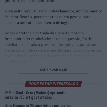
por usurpação de identidade.
A suspeita terá utilizado, indevidamente, um documento
de identificação, pertencente a outra pessoa para
aceder a um estabelecimento de jogo.
Ao ser detetada a entrada da suspeita, por um
funcionário do estabelecimento em questão, foi de
imediato solicitada a presença dos polícias, que ali se
encontravam de serviço e que efetuaram a sua detenção,
apreendendo também o documento em causa, como
medida cautelar.
CONTINUAR A LER
A suspeita foi notificada para comparecer no Tribunal
de Espinho, hoje, pelas 10h00, para conhecimento de
eventual medida de coação.
PODE ESTAR INTERESSADO
PSP de Santa Cruz (Madeira) apreende
Foto: DR.
cerca de 100 artigos furtados
Gaia: Homem de 26 anos detido por tráfico
TÓPICOS RELACIONADOS:
CRIMINALIDADE
DESTAQUE