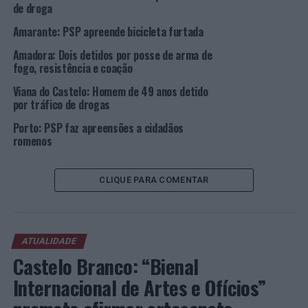
de droga
ESPINHO
PSP
Amarante: PSP apreende bicicleta furtada
PRÓXIMO
ISAL integra programação nacional do Dia Internacional
Amadora: Dois detidos por posse de arma de
dos Monumentos e Sítios
fogo, resistência e coação
NÃO PERCA
Viana do Castelo: Homem de 49 anos detido
Concurso de fotografia da GEBALIS quer colocar o foco
por tráfico de drogas
no bairro
Porto: PSP faz apreensões a cidadãos
romenos
CLIQUE PARA COMENTAR
ATUALIDADE
Castelo Branco: “Bienal
Internacional de Artes e Ofícios”