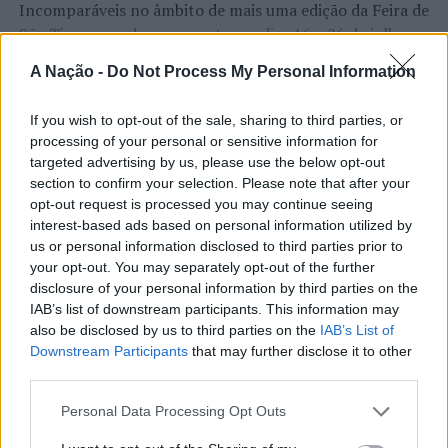
Incomparáveis no âmbito de mais uma edição da Feira de
São Tiago, que decorreu entre os dias 16 e 26 de julho,
na Covilhã, sendo considerada um dos mais antigos
A Nação -
Do Not Process My Personal Information
certames populares de Portugal. Com origens medievais
e realizada anualmente na “Cidade Neve”, a feira conjuga
If you wish to opt-out of the sale, sharing to third parties, or
CONTINUAR A LER
tradição, atividade económica, comércio, gastronomia,
processing of your personal or sensitive information for
animação cultural e divulgação empresarial,
targeted advertising by us, please use the below opt-out
constituindo um dos principais momentos de promoção
section to confirm your selection. Please note that after your
do município e da Beira Interior.
opt-out request is processed you may continue seeing
ATUALIDADE
interest-based ads based on personal information utilized by
Rio de Janeiro: Governo do Estado
Para António Carlos, o crescimento alcançado ao longo
us or personal information disclosed to third parties prior to
propõe parceria com a FUNCEX para
your opt-out. You may separately opt-out of the further
dos últimos anos representa o cumprimento dos
disclosure of your personal information by third parties on the
objetivos que traçou quando iniciou o seu percurso no
“reforçar inteligência sobre
IAB’s list of downstream participants. This information may
setor imobiliário. O empresário considera que o
comércio exterior”
also be disclosed by us to third parties on the
IAB’s List of
reconhecimento conquistado resulta da proximidade
Downstream Participants
that may further disclose it to other
com a comunidade e da capacidade de apoiar não apenas
third parties.
Publicado
12 horas atrás
on
06/08/2026
compradores e vendedores, mas também iniciativas
Por
Ígor Lopes
locais e projetos de desenvolvimento regional. Segundo
Personal Data Processing Opt Outs
explicou, esse envolvimento tem permitido “consolidar a