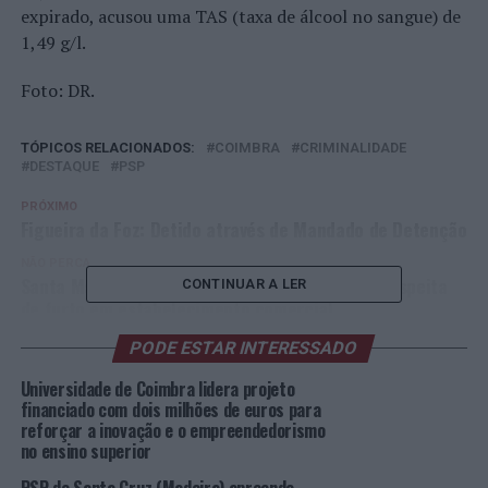
expirado, acusou uma TAS (taxa de álcool no sangue) de
1,49 g/l.
Foto: DR.
TÓPICOS RELACIONADOS:
COIMBRA
CRIMINALIDADE
DESTAQUE
PSP
PRÓXIMO
Figueira da Foz: Detido através de Mandado de Detenção
NÃO PERCA
Santa Maria da Feira: Dois jovens detidos por suspeita
CONTINUAR A LER
de furto em estabelecimento comercial
PODE ESTAR INTERESSADO
Universidade de Coimbra lidera projeto
financiado com dois milhões de euros para
reforçar a inovação e o empreendedorismo
no ensino superior