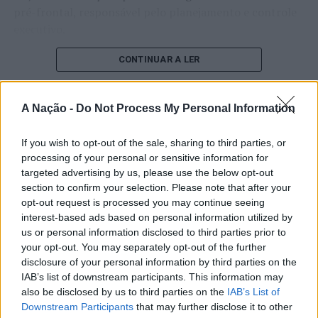
pré-frontal, responsável pelo planejamento e controle
dispomos para imobilizar o veículo, quando algo de
executivo.
inesperado acontece;
O pesquisador afirma que plataformas digitais também
. Numa viagem de 10 km, aumentar a velocidade de 45
CONTINUAR A LER
estimulam continuamente o sistema de recompensa do
para 50 km/hora permite ganhar apenas 1 minuto e 20
cérebro, favorecendo a fadiga mental, a dificuldade de
segundos. Viaje sem pressa.
A Nação -
Do Not Process My Personal Information
manter a atenção e a procrastinação. Na sua visão,
ATUALIDADE
“A sinistralidade rodoviária não é uma fatalidade e as
tarefas inacabadas permanecem ativas na memória e
“Millennium Estoril Open 2026”
suas consequências mais graves podem ser evitadas
If you wish to opt-out of the sale, sharing to third parties, or
aumentam a sensação de sobrecarga, enquanto o stress
processing of your personal or sensitive information for
através da adoção de comportamentos seguros na
prolongado pode elevar os níveis de cortisol e
regressou ao circuito ATP com
targeted advertising by us, please use the below opt-out
estrada”, sublinham as entidades.
prejudicar o desempenho cognitivo.
vitória do francês Luca Van Assche
section to confirm your selection. Please note that after your
opt-out request is processed you may continue seeing
Foto: DR.
Fabiano de Abreu Agrela Rodrigues ressalta que não há
interest-based ads based on personal information utilized by
Publicado
2 dias atrás
on
07/08/2026
evidências de que o ambiente digital provoque mudanças
us or personal information disclosed to third parties prior to
Por
Ígor Lopes
genéticas na espécie humana. A adaptação observada,
TÓPICOS RELACIONADOS:
your opt-out. You may separately opt-out of the further
ANSR
CAMPANHA
DESTAQUE
GNR
PSP
SEGURANÇA RODOVIÁRIA
afirma, ocorre por meio da neuroplasticidade, processo
disclosure of your personal information by third parties on the
pelo qual os circuitos neurais se reorganizam em
IAB’s list of downstream participants. This information may
PRÓXIMO
also be disclosed by us to third parties on the
IAB’s List of
resposta às experiências.
O “Millennium Estoril Open 2026” decorreu entre os
Abertas as candidaturas ao Prémio ANAM
Downstream Participants
that may further disclose it to other
dias 18 e 26 de julho, no Clube de Ténis do Estoril, em