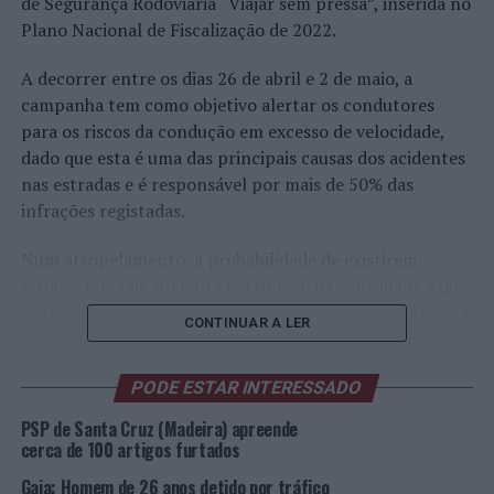
de Segurança Rodoviária “Viajar sem pressa”, inserida no
Plano Nacional de Fiscalização de 2022.
A decorrer entre os dias 26 de abril e 2 de maio, a
campanha tem como objetivo alertar os condutores
para os riscos da condução em excesso de velocidade,
dado que esta é uma das principais causas dos acidentes
nas estradas e é responsável por mais de 50% das
infrações registadas.
Num atropelamento, a probabilidade de existirem
vítimas mortais aumenta em função da velocidade a que
circulam os veículos. Se um veículo circular a 30 km/h, a
CONTINUAR A LER
probabilidade das consequências de um atropelamento
serem mortais é de 10%. Aumentando a velocidade para
PODE ESTAR INTERESSADO
50 km/h, a probabilidade passa a ser de 80%.
PSP de Santa Cruz (Madeira) apreende
A campanha “Viajar sem pressa” integrará:
cerca de 100 artigos furtados
Gaia: Homem de 26 anos detido por tráfico
. Ações de sensibilização da ANSR em território