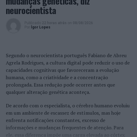
mudanças genéticas, diz
. Dia 27 de abril, às 7h00: AE3, Área de serviço da Trofa,
neurocientista
Trofa;
. Dia 28 de abril, às 10h00: Estrada da Papanata, Viana
Publicado
22 horas atrás
on
08/08/2026
Por
Ígor Lopes
do Castelo;
. Dia 29 de abril, às 8h00: A1, sentido N/S, Área de
Serviço de Antuã, Santa Maria da Feira;
Segundo o neurocientista português Fabiano de Abreu
Agrela Rodrigues, a cultura digital pode reduzir o uso de
. Dia 2 de maio às 9h00: Estrada Nacional N114 – Avenida
capacidades cognitivas que favoreceram a evolução
Túlio Espanca, Évora.
humana, como a criatividade e a concentração
prolongada. Essa redução pode ocorrer antes que
A ANSR, a PSP e a GNR relembram que a condução em
qualquer alteração genética aconteça.
excesso de velocidade é um risco para a sua segurança e
dos outros:
De acordo com o especialista, o cérebro humano evoluiu
em um ambiente de escassez de estímulos, mas hoje
. A velocidade é a principal causa de um terço de todos
enfrenta notificações constantes, excesso de
os acidentes mortais;
informações e mudanças frequentes de atenção. Para
ele, essa diferença impõe uma carga elevada ao córtex
. Quanto mais rápido conduzimos, menos tempo