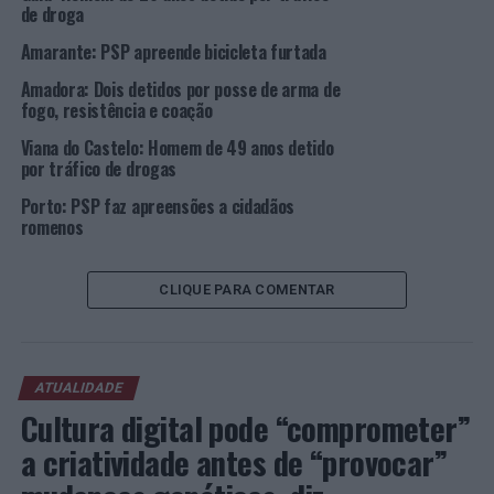
de droga
continental e dos serviços das administrações regionais
da Região Autónoma da Madeira;
Amarante: PSP apreende bicicleta furtada
Amadora: Dois detidos por posse de arma de
. Operações de fiscalização, pela PSP e pela GNR, com
fogo, resistência e coação
especial incidência em vias e acessos com elevado fluxo
Viana do Castelo: Homem de 49 anos detido
rodoviário e de acordo com o Plano Nacional de
por tráfico de drogas
Fiscalização 2022, de forma a contribuir para a
diminuição do risco de ocorrência de acidentes e para a
Porto: PSP faz apreensões a cidadãos
romenos
adoção de comportamentos mais seguros por parte dos
condutores no que respeita à condução em excesso de
velocidade.
CLIQUE PARA COMENTAR
As ações de sensibilização ocorrerão em simultâneo
com operações de fiscalização nas seguintes
localidades:
ATUALIDADE
Cultura digital pode “comprometer”
. Dia 26 de abril, às 14h00: Saída do IC19 para Rio de
a criatividade antes de “provocar”
Mouro, Sintra;