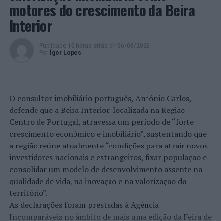
motores do crescimento da Beira
PRÓXIMO
Câmara de Sintra dá continuidade ao projeto Fábrica do
Interior
Empreendedor
NÃO PERCA
Publicado
10 horas atrás
on
06/08/2026
Porto, Gaia e Vila do Conde: Oito detenções por tráfico
Por
Ígor Lopes
de drogas
O consultor imobiliário português, António Carlos,
defende que a Beira Interior, localizada na Região
Centro de Portugal, atravessa um período de “forte
crescimento económico e imobiliário”, sustentando que
a região reúne atualmente “condições para atrair novos
investidores nacionais e estrangeiros, fixar população e
consolidar um modelo de desenvolvimento assente na
qualidade de vida, na inovação e na valorização do
território”.
As declarações foram prestadas à Agência
Incomparáveis no âmbito de mais uma edição da Feira de