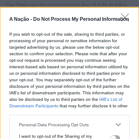
São Tiago, que decorreu entre os dias 16 e 26 de julho,
na Covilhã, sendo considerada um dos mais antigos
certames populares de Portugal. Com origens medievais
A Nação -
Do Not Process My Personal Information
e realizada anualmente na “Cidade Neve”, a feira conjuga
CONTINUAR A LER
tradição, atividade económica, comércio, gastronomia,
If you wish to opt-out of the sale, sharing to third parties, or
processing of your personal or sensitive information for
animação cultural e divulgação empresarial,
targeted advertising by us, please use the below opt-out
constituindo um dos principais momentos de promoção
section to confirm your selection. Please note that after your
do município e da Beira Interior.
ATUALIDADE
opt-out request is processed you may continue seeing
Rio de Janeiro: Governo do Estado
interest-based ads based on personal information utilized by
Para António Carlos, o crescimento alcançado ao longo
us or personal information disclosed to third parties prior to
propõe parceria com a FUNCEX para
dos últimos anos representa o cumprimento dos
your opt-out. You may separately opt-out of the further
objetivos que traçou quando iniciou o seu percurso no
“reforçar inteligência sobre
disclosure of your personal information by third parties on the
setor imobiliário. O empresário considera que o
IAB’s list of downstream participants. This information may
comércio exterior”
reconhecimento conquistado resulta da proximidade
also be disclosed by us to third parties on the
IAB’s List of
Downstream Participants
that may further disclose it to other
com a comunidade e da capacidade de apoiar não apenas
third parties.
Publicado
10 horas atrás
on
06/08/2026
compradores e vendedores, mas também iniciativas
Por
Ígor Lopes
locais e projetos de desenvolvimento regional. Segundo
Personal Data Processing Opt Outs
explicou, esse envolvimento tem permitido “consolidar a
I want to opt-out of the Sharing of my
sua presença em vários concelhos da Beira Interior e