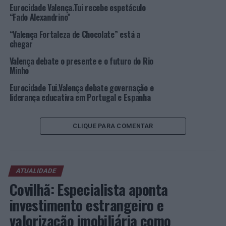
Duas cidades, dois países, o rio Minho, a Fortaleza de
Eurocidade Valença.Tui recebe espetáculo
Valença, a Catedral e o Centro Histórico de Tui, o
“Fado Alexandrino”
Parque Natural do Monte Aloia, o Monte do Faro e a
“Valença Fortaleza de Chocolate” está a
ponte centenária internacional são alguns dos pontos
chegar
emblemáticos por onde se vai desenvolver o percurso.
Valença debate o presente e o futuro do Rio
Minho
Os participantes vão encontrar uma ampla variedade de
terrenos para a prática de bicicleta de montanha, que
Eurocidade Tui.Valença debate governação e
pretendem despertar a adrenalina e as emoções e
liderança educativa em Portugal e Espanha
proporcionar uma experiência verdadeiramente única
aos aficionados.
CLIQUE PARA COMENTAR
A organização é da Eurocidade Tui Valença e da
Peña
Ciclista Biciosos Rias Baixas
.
ATUALIDADE
Foto: CMV.
Covilhã: Especialista aponta
investimento estrangeiro e
TÓPICOS RELACIONADOS:
BTT
DESTAQUE
EUROCIDADE
TUI
VALENÇA
valorização imobiliária como