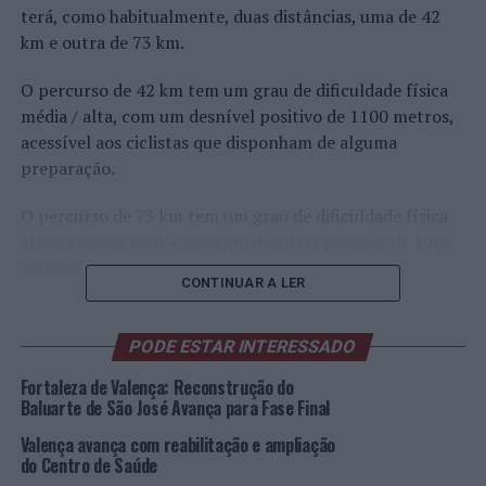
terá, como habitualmente, duas distâncias, uma de 42
km e outra de 73 km.
O percurso de 42 km tem um grau de dificuldade física
média / alta, com um desnível positivo de 1100 metros,
acessível aos ciclistas que disponham de alguma
preparação.
O percurso de 73 km tem um grau de dificuldade física
alta e técnica média, com um desnível positivo de 1900
metros.
CONTINUAR A LER
A meta estará instalada na Fortaleza de Valença.
PODE ESTAR INTERESSADO
A organização preparou um percurso que vai
Fortaleza de Valença: Reconstrução do
proporcionar a passagem por locais emblemáticos de
Baluarte de São José Avança para Fase Final
Valença e Tui, quer em termos patrimoniais, naturais e
paisagísticos.
Valença avança com reabilitação e ampliação
do Centro de Saúde