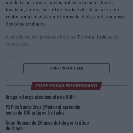
imediato acionou os meios policiais no sentido de a
localizar, vindo a ser intercetada e detida a autora do
roubo, uma cidadã com 55 anos de idade, ainda na posse
dos bens roubados.
A detida vai ser presente hoje no Tribunal Judicial de
Guimarães.
Foto: DR.
CONTINUAR A LER
TÓPICOS RELACIONADOS:
BRAGA
CRIMINALIDADE
DESTAQUE
PSP
PODE ESTAR INTERESSADO
PRÓXIMO
Braga: Homem de 21 anos detido por condução ilegal
Braga reforça atendimento do BUPi
NÃO PERCA
PSP de Santa Cruz (Madeira) apreende
Anadia: Projeto “Varandas do Parque” em hasta pública
cerca de 100 artigos furtados
Gaia: Homem de 26 anos detido por tráfico
de droga