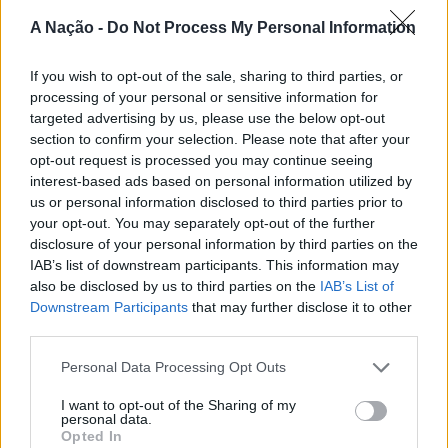
e realizada anualmente na “Cidade Neve”, a feira conjuga
A Nação -
Do Not Process My Personal Information
CONTINUAR A LER
tradição, atividade económica, comércio, gastronomia,
animação cultural e divulgação empresarial,
If you wish to opt-out of the sale, sharing to third parties, or
constituindo um dos principais momentos de promoção
processing of your personal or sensitive information for
do município e da Beira Interior.
targeted advertising by us, please use the below opt-out
ATUALIDADE
section to confirm your selection. Please note that after your
Rio de Janeiro: Governo do Estado
Para António Carlos, o crescimento alcançado ao longo
opt-out request is processed you may continue seeing
propõe parceria com a FUNCEX para
dos últimos anos representa o cumprimento dos
interest-based ads based on personal information utilized by
us or personal information disclosed to third parties prior to
objetivos que traçou quando iniciou o seu percurso no
“reforçar inteligência sobre
your opt-out. You may separately opt-out of the further
setor imobiliário. O empresário considera que o
comércio exterior”
disclosure of your personal information by third parties on the
reconhecimento conquistado resulta da proximidade
IAB’s list of downstream participants. This information may
com a comunidade e da capacidade de apoiar não apenas
also be disclosed by us to third parties on the
IAB’s List of
Publicado
17 horas atrás
on
06/08/2026
compradores e vendedores, mas também iniciativas
Downstream Participants
that may further disclose it to other
Por
Ígor Lopes
locais e projetos de desenvolvimento regional. Segundo
third parties.
explicou, esse envolvimento tem permitido “consolidar a
Personal Data Processing Opt Outs
sua presença em vários concelhos da Beira Interior e
alargar a atividade além-fronteiras”.
O Governo do Estado do Rio de Janeiro, Brasil, solicitou
I want to opt-out of the Sharing of my
personal data.
o apoio técnico da Fundação de Comércio Exterior e
Opted In
“O meu sentimento é de promessa cumprida, promessa
Relações Internacionais (FUNCEX) para “desenvolver