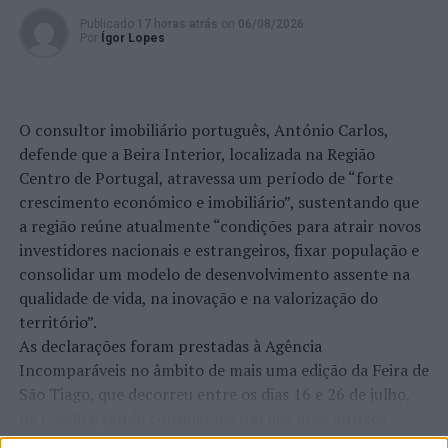
Publicado
17 horas atrás
on
06/08/2026
Por
Ígor Lopes
O consultor imobiliário português, António Carlos,
defende que a Beira Interior, localizada na Região
Centro de Portugal, atravessa um período de “forte
crescimento económico e imobiliário”, sustentando que
a região reúne atualmente “condições para atrair novos
investidores nacionais e estrangeiros, fixar população e
consolidar um modelo de desenvolvimento assente na
qualidade de vida, na inovação e na valorização do
território”.
As declarações foram prestadas à Agência
Incomparáveis no âmbito de mais uma edição da Feira de
São Tiago, que decorreu entre os dias 16 e 26 de julho,
na Covilhã, sendo considerada um dos mais antigos
certames populares de Portugal. Com origens medievais