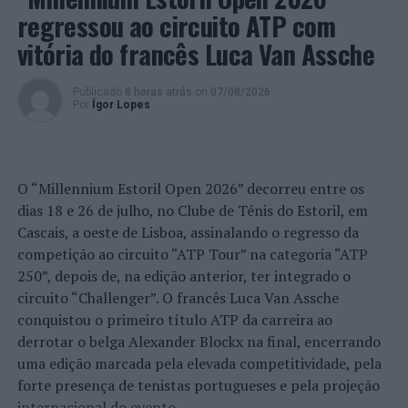
Apesar das adversidades desse tempo, foi um período
regressou ao circuito ATP com
bastante positivo para Teresa, pois conseguiu encontrar
vitória do francês Luca Van Assche
o seu caminho na área das artes, uma paixão que a
acompanhou toda a vida, mas que ainda não tinha
Publicado
8 horas atrás
on
07/08/2026
encontrado o momento certo para crescer.
Por
Ígor Lopes
Atualmente, aproveita todo o tempo disponível para
realizar novas criações artísticas, algumas das quais têm
estado patentes nas exposições temáticas realizadas
O “Millennium Estoril Open 2026” decorreu entre os
pelo Município, na Torre Medieval.
dias 18 e 26 de julho, no Clube de Ténis do Estoril, em
Cascais, a oeste de Lisboa, assinalando o regresso da
Teresa Pires tem, agora, a possibilidade de fazer a
competição ao circuito “ATP Tour” na categoria “ATP
primeira exposição individual e mostrar os resultados do
250”, depois de, na edição anterior, ter integrado o
seu processo criativo.
circuito “Challenger”. O francês Luca Van Assche
conquistou o primeiro título ATP da carreira ao
A exposição pode ser vista de segunda a sexta, das 9h30
derrotar o belga Alexander Blockx na final, encerrando
às 18h00 e aos sábados, domingos e feriados das 10h00
uma edição marcada pela elevada competitividade, pela
às 13h00 e das 14h00 às 17h00.
forte presença de tenistas portugueses e pela projeção
internacional do evento.