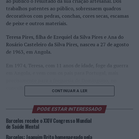
ao público o resultado da sua criação artesanal. Dos
trabalhos patentes ao público, sobressaem quadros
decorativos com pedras, conchas, cores secas, escamas
de peixe e outros materiais.
Teresa Pires, filha de Ezequiel da Silva Pires e Ana do
Rosário Casteleiro da Silva Pires, nasceu a 27 de agosto
de 1963, em Angola.
Em 1974, Teresa, com 11 anos de idade, foge da guerra
em Angola, e vem com os pais para Portugal, mais
precisamente para a freguesia de Dominguiso, no
concelho da Covilhã.
CONTINUAR A LER
Com uma forte vocação para as artes, vai para Lisboa
estudar na Escola Artística António Arroio,
PODE ESTAR INTERESSADO
completando, aí, o 12º ano de escolaridade.
Barcelos recebe o XXIV Congresso Mundial
de Saúde Mental
Depois do falecimento dos pais, e tendo dificuldade em
Barcelos: Joaquim Brito homenageado pela
conseguir um emprego em Lisboa, vem viver para