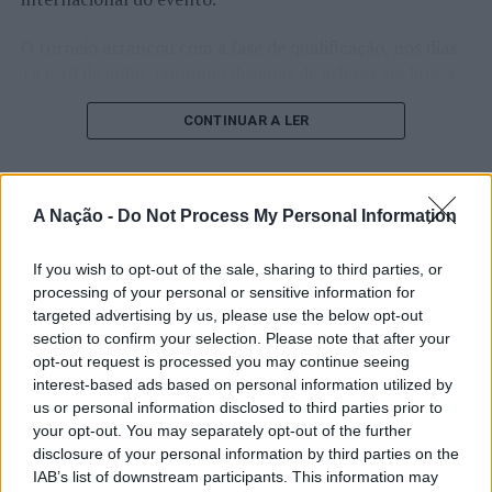
Imagem: CMB.
O torneio arrancou com a fase de qualificação, nos dias
TÓPICOS RELACIONADOS:
BARCELOS
DESTAQUE
18 e 19 de julho, reunindo dezenas de atletas em busca
EXPOSIÇÃO
POSTO DE TURISMO
TERESA PIRES
de um lugar no quadro principal. A cerimónia de
CONTINUAR A LER
abertura contou com a presença do presidente da
PRÓXIMO
Barcelos: Ano escolar arranca com 13.600 alunos no
Câmara Municipal de Cascais, Nuno Piteira Lopes,
ensino público
acompanhado pelo executivo municipal, assinalando o
início de uma competição que voltou a colocar o
NÃO PERCA
A Nação -
Do Not Process My Personal Information
ATUALIDADE
Sintra: “Ecos da Cidade dos Mortos” em exibição no
concelho no centro do calendário internacional do
Castelo Branco: “Bienal
MASMO
ténis.
If you wish to opt-out of the sale, sharing to third parties, or
Internacional de Artes e Ofícios”
processing of your personal or sensitive information for
Apesar das desistências de última hora de jogadores
promete afirmar artesanato,
targeted advertising by us, please use the below opt-out
como Casper Ruud (Noruega), Alejandro Davidovich
section to confirm your selection. Please note that after your
património e inovação como
Fokina (Espanha) e Matteo Arnaldi (Itália), a prova
opt-out request is processed you may continue seeing
“motores de desenvolvimento
apresentou um quadro competitivo de elevado nível,
interest-based ads based on personal information utilized by
us or personal information disclosed to third parties prior to
liderado pelo russo Andrey Rublev, primeiro cabeça de
económico e cultural” do município
your opt-out. You may separately opt-out of the further
série, pelo italiano Luciano Darderi, pelo chileno
português
disclosure of your personal information by third parties on the
Alejandro Tabilo e pelo belga Alexander Blockx.
IAB’s list of downstream participants. This information may
Um dos momentos mais aguardados da semana foi