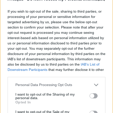
A iniciativa pretende aproximar a prática dos desportos
de vento das comunidades costeiras, promovendo o
If you wish to opt-out of the sale, sharing to third parties, or
território através do mar e das suas condições naturais.
processing of your personal or sensitive information for
ATUALIDADE
Nas palavras de Pedro Mota, De todas as etapas do
targeted advertising by us, please use the below opt-out
Cinco projetos de Cascais finalistas
section to confirm your selection. Please note that after your
Nortada Ocean Rides, este evento é o que mais precisa
opt-out request is processed you may continue seeing
da “nortada” como apoio, porque sem vento não há
em iniciativa europeia
interest-based ads based on personal information utilized by
kitesurf.
us or personal information disclosed to third parties prior to
Publicado
21 horas atrás
on
05/08/2026
your opt-out. You may separately opt-out of the further
A presença da Nortada vai mais uma vez, alem da
Por
Ígor Lopes
disclosure of your personal information by third parties on the
competição. O que queremos é fazer parte deste
IAB’s list of downstream participants. This information may
movimento que promove o encontro entre atletas,
also be disclosed by us to third parties on the
IAB’s List of
visitantes e a comunidade local. Que a marca Nortada
Downstream Participants
that may further disclose it to other
Vencedores serão anunciados no “Innovation in Politics
esteja presente de uma forma natural e quase obvia,
third parties.
Awards,” a 30 de outubro de 2026, no Centro de
valorizando o património natural e a relação de
Personal Data Processing Opt Outs
Congressos do Estoril.
Esposende com o vento e o mar, refere o CEO da
Nortada.
I want to opt-out of the Sharing of my
Participação cívica, Juventude, Educação, Emprego e
personal data.
Opted In
Inclusão de pessoas com deficiência. Estas são as áreas
Para o Presidente da Câmara Municipal de Esposende,
em que se enquadram os cinco projetos da Câmara
Carlos Silva, a prática de desportos náuticos é vista pelo
I want to opt-out of the Sale of my