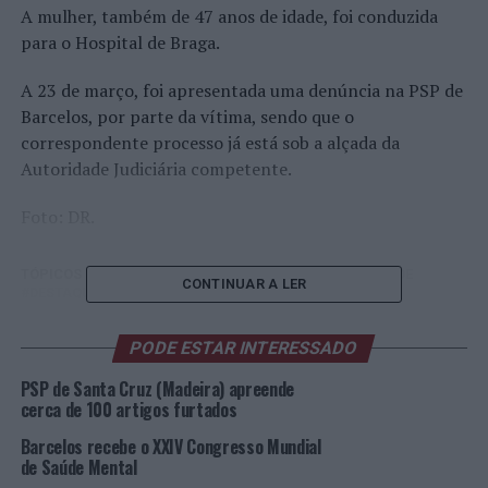
A mulher, também de 47 anos de idade, foi conduzida
para o Hospital de Braga.
A 23 de março, foi apresentada uma denúncia na PSP de
Barcelos, por parte da vítima, sendo que o
correspondente processo já está sob a alçada da
Autoridade Judiciária competente.
Foto: DR.
TÓPICOS RELACIONADOS:
BARCELOS
CRIMINALIDADE
CONTINUAR A LER
DESTAQUE
PSP
VIOLÊNCIA DOMÉSTICA
PRÓXIMO
PODE ESTAR INTERESSADO
Campeã nacional 50 metros bruços, Ana Pinho
Rodrigues, recebida na Câmara Municipal de Viana do
PSP de Santa Cruz (Madeira) apreende
Castelo
cerca de 100 artigos furtados
NÃO PERCA
Barcelos recebe o XXIV Congresso Mundial
Como o nosso planeta e os espaços verdes afetam a
de Saúde Mental
nossa saúde