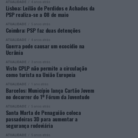
ATUALIDADE
4 anos atrás
Mais informações em:
Durante a cerimónia foi ainda reconhecido o trabalho
Lisboa: Leilão de Perdidos e Achados da
https://awards.innovationinpolitics.eu/
desenvolvido por toda a equipa de formadores e
PSP realiza-se a 08 de maio
colaboradores da ETG, cujo empenho foi determinante
ATUALIDADE
5 anos atrás
para o sucesso desta edição do Curso EFA.
Coimbra: PSP faz duas detenções
ATUALIDADE
4 anos atrás
A Escola de Tecnologia e Gestão de Barcelos continua a
Guerra pode causar um ecocídio na
afirmar-se como uma referência na formação
Ucrânia
profissional e na qualificação de adultos, contribuindo
ATUALIDADE
3 anos atrás
para o desenvolvimento de competências, o aumento da
Visto CPLP não permite a circulação
empregabilidade e a valorização do capital humano do
como turista na União Europeia
concelho e da região.
ATUALIDADE
1 ano atrás
Barcelos: Município lança Cartão Jovem
A Empresa Municipal de Educação e Cultura de Barcelos
no decorrer do 1º Fórum da Juventude
felicita todos os diplomados por esta importante
conquista, desejando-lhes os maiores sucessos pessoais,
ATUALIDADE
5 anos atrás
Santa Marta de Penaguião coloca
profissionais e académicos, convicta de que este diploma
passadeiras 3D para aumentar a
representa o início de novas oportunidades e novos
segurança rodoviária
desafios.
ATUALIDADE
5 anos atrás