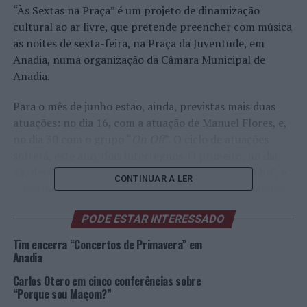
“Às Sextas na Praça” é um projeto de dinamização
cultural ao ar livre, que pretende preencher com música
as noites de sexta-feira, na Praça da Juventude, em
Anadia, numa organização da Câmara Municipal de
Anadia.
Para o mês de junho estão, ainda, previstas mais duas
atuações: no dia 16, com a atuação de Manuel Flores, e,
no dia 30 com o grupo “
On Off
”. O ciclo de atuações
sofrerá, este ano, dois interregnos. O primeiro, no dia
23, devido à realização da “Feira da Vinha e do Vinho”, e
CONTINUAR A LER
o segundo, no dia 28 julho, devido às Jornadas Mundiais
da Juventude, que dinamizarão algumas atividades no
PODE ESTAR INTERESSADO
anfiteatro do Vale Santo, em Anadia.
Tim encerra “Concertos de Primavera” em
Este ciclo de espetáculos, promovido pelo Município de
Anadia
Anadia, tem como objetivo contribuir para a animação
Carlos Otero em cinco conferências sobre
do centro da cidade de Anadia nas noites de verão,
“Porque sou Maçom?”
seguindo a fórmula de sucesso que alia a cultura e a