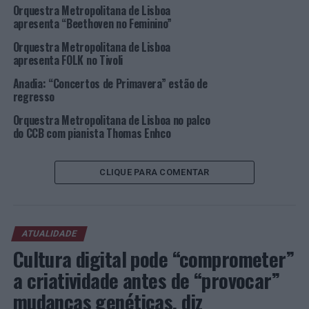
Orquestra Metropolitana de Lisboa
confraternização, num espaço ao ar livre, com entrada
apresenta “Beethoven no Feminino”
gratuita, que dará palco a artistas e a géneros musicais
variados, capazes de agradar aos mais diversos públicos.
Orquestra Metropolitana de Lisboa
apresenta FOLK no Tivoli
Programação
Anadia: “Concertos de Primavera” estão de
regresso
9 junho
– Gonçalo Gomes
Orquestra Metropolitana de Lisboa no palco
do CCB com pianista Thomas Enhco
16 junho
– Manuel Flores
30 junho
–
On Off
CLIQUE PARA COMENTAR
7 julho
–
Folk Club
de Ancas: Voz-Quando-Foge &
La
Miseria Deluxe
ATUALIDADE
14 julho
– Orquestra Desigual da Bairrada
Cultura digital pode “comprometer”
21 julho
–
Incantus
a criatividade antes de “provocar”
mudanças genéticas, diz
4 agosto
–
The Founders