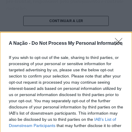
pré-frontal, responsável pelo planejamento e controle
NÃO PERCA
Vagos recebe a distinção de “Município Amigo da
executivo.
Juventude”
O pesquisador afirma que plataformas digitais também
CONTINUAR A LER
estimulam continuamente o sistema de recompensa do
cérebro, favorecendo a fadiga mental, a dificuldade de
manter a atenção e a procrastinação. Na sua visão,
A Nação -
Do Not Process My Personal Information
ATUALIDADE
tarefas inacabadas permanecem ativas na memória e
“Millennium Estoril Open 2026”
aumentam a sensação de sobrecarga, enquanto o stress
If you wish to opt-out of the sale, sharing to third parties, or
prolongado pode elevar os níveis de cortisol e
regressou ao circuito ATP com
processing of your personal or sensitive information for
targeted advertising by us, please use the below opt-out
prejudicar o desempenho cognitivo.
vitória do francês Luca Van Assche
section to confirm your selection. Please note that after your
opt-out request is processed you may continue seeing
Fabiano de Abreu Agrela Rodrigues ressalta que não há
interest-based ads based on personal information utilized by
Publicado
2 dias atrás
on
07/08/2026
evidências de que o ambiente digital provoque mudanças
Por
Ígor Lopes
us or personal information disclosed to third parties prior to
genéticas na espécie humana. A adaptação observada,
your opt-out. You may separately opt-out of the further
afirma, ocorre por meio da neuroplasticidade, processo
disclosure of your personal information by third parties on the
pelo qual os circuitos neurais se reorganizam em
IAB’s list of downstream participants. This information may
resposta às experiências.
O “Millennium Estoril Open 2026” decorreu entre os
also be disclosed by us to third parties on the
IAB’s List of
Downstream Participants
that may further disclose it to other
dias 18 e 26 de julho, no Clube de Ténis do Estoril, em
third parties.