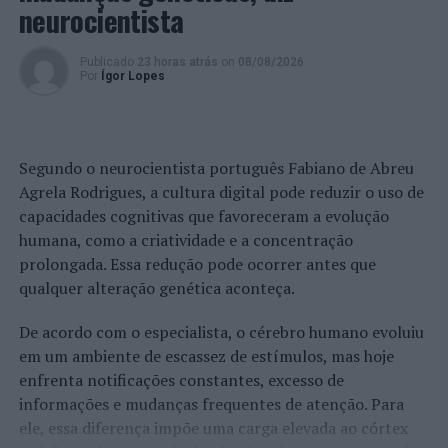
neurocientista
11 agosto
–
Eletric Band
Publicado
23 horas atrás
on
08/08/2026
18 agosto
– Ana Teresa Almeida (fado)
Por
Ígor Lopes
25 agosto
– Ecos D´adega
1 setembro
– Meninos da Sacristia
Segundo o neurocientista português Fabiano de Abreu
Agrela Rodrigues, a cultura digital pode reduzir o uso de
8 setembro
– Síndrome B
capacidades cognitivas que favoreceram a evolução
humana, como a criatividade e a concentração
15 setembro
–
Robs Angels
prolongada. Essa redução pode ocorrer antes que
qualquer alteração genética aconteça.
Imagem: CMA.
De acordo com o especialista, o cérebro humano evoluiu
TÓPICOS RELACIONADOS:
ANADIA
ÀS SEXTAS NA PRAÇA
em um ambiente de escassez de estímulos, mas hoje
CONCERTO
DESTAQUE
MÚSICA
enfrenta notificações constantes, excesso de
informações e mudanças frequentes de atenção. Para
PRÓXIMO
Porto: Homem de 21 anos detido por tráfico de droga
ele, essa diferença impõe uma carga elevada ao córtex