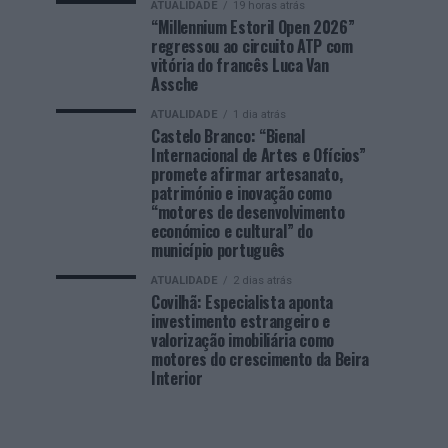
ATUALIDADE
19 horas atrás
“Millennium Estoril Open 2026”
regressou ao circuito ATP com
vitória do francês Luca Van
Assche
ATUALIDADE
1 dia atrás
Castelo Branco: “Bienal
Internacional de Artes e Ofícios”
promete afirmar artesanato,
património e inovação como
“motores de desenvolvimento
económico e cultural” do
município português
ATUALIDADE
2 dias atrás
Covilhã: Especialista aponta
investimento estrangeiro e
valorização imobiliária como
motores do crescimento da Beira
Interior