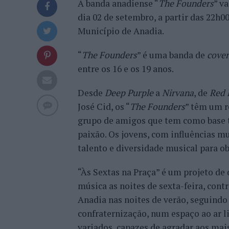
A banda anadiense “
The Founders
” v
dia 02 de setembro, a partir das 22h
Município de Anadia.
“
The Founders
” é uma banda de
cover
entre os 16 e os 19 anos.
Desde
Deep Purple
a
Nirvana
, de
Red 
José Cid, os “
The Founders
” têm um r
grupo de amigos que tem como base to
paixão. Os jovens, com influências m
talento e diversidade musical para 
“Às Sextas na Praça” é um projeto de
música as noites de sexta-feira, con
Anadia nas noites de verão, seguindo 
confraternização, num espaço ao ar liv
variados, capazes de agradar aos mais