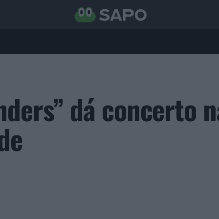
nders” dá concerto n
de