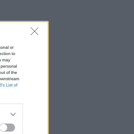
sonal or
ection to
ou may
 personal
out of the
 downstream
B’s List of