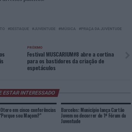
TO
DESTAQUE
JUVENTUDE
MÚSICA
PRAÇA DA JUVENTUDE
PRÓXIMO
os
Festival MUSCARIUM#8 abre a cortina
is
para os bastidores da criação de
espetáculos
E ESTAR INTERESSADO
 Otero em cinco conferências
Barcelos: Município lança Cartão
 “Porque sou Maçom?”
Jovem no decorrer do 1º Fórum da
Juventude