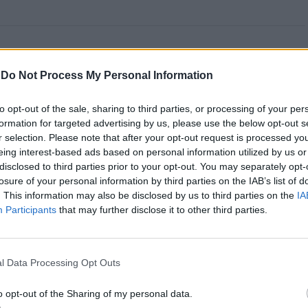
 Open 2026” regressou ao
-
Do Not Process My Personal Information
ória do francês Luca Van
to opt-out of the sale, sharing to third parties, or processing of your per
formation for targeted advertising by us, please use the below opt-out s
r selection. Please note that after your opt-out request is processed y
eing interest-based ads based on personal information utilized by us or
disclosed to third parties prior to your opt-out. You may separately opt-
losure of your personal information by third parties on the IAB’s list of
. This information may also be disclosed by us to third parties on the
IA
Participants
that may further disclose it to other third parties.
l Data Processing Opt Outs
entre os dias 18 e 26 de julho, no Clube de Ténis
o opt-out of the Sharing of my personal data.
 assinalando o regresso da competição ao circuito