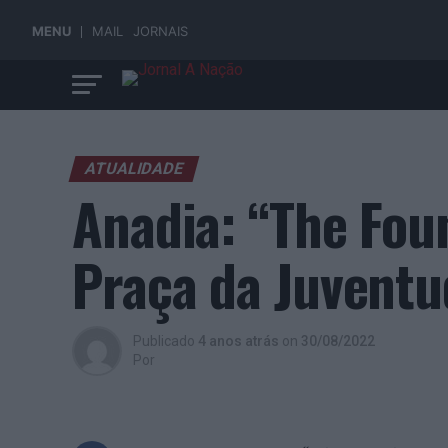
MENU
MAIL
JORNAIS
ATUALIDADE
Anadia: “The Fou
Praça da Juventu
Publicado
4 anos atrás
on
30/08/2022
Por