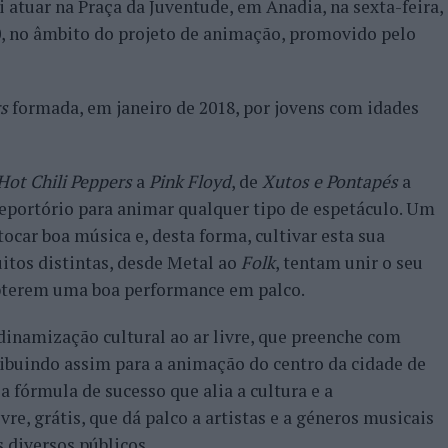
ai atuar na Praça da Juventude, em Anadia, na sexta-feira,
00, no âmbito do projeto de animação, promovido pelo
s
formada, em janeiro de 2018, por jovens com idades
Hot Chili Peppers
a
Pink Floyd
, de
Xutos e Pontapés
a
eportório para animar qualquer tipo de espetáculo. Um
car boa música e, desta forma, cultivar esta sua
uitos distintas, desde Metal ao
Folk
, tentam unir o seu
obterem uma boa performance em palco.
 dinamização cultural ao ar livre, que preenche com
tribuindo assim para a animação do centro da cidade de
a fórmula de sucesso que alia a cultura e a
re, grátis, que dá palco a artistas e a géneros musicais
 diversos públicos.