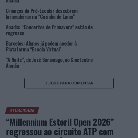
Anadia
ministrados em estabelecimentos de ensino públicos ou
Crianças do Pré-Escolar descobrem
privados, em Portugal.
brincadeiras na “Cozinha de Lama”
Anadia: “Concertos de Primavera” estão de
O benefício é uma prestação pecuniária anual, no valor
regresso
de mil euros, destinada a comparticipar os encargos
com a frequência de um curso, atribuída pelo Município
Barcelos: Alunos já podem aceder à
Plataforma “Escola Virtual”
de Anadia a fundo perdido.
“A Noite”, de José Saramago, no Cineteatro
Foto: CMA.
Anadia
TÓPICOS RELACIONADOS:
ANADIA
BOLSA DE ESTUDO
CLIQUE PARA COMENTAR
DESTAQUE
ENSINO
PRÓXIMO
Anadia: “Astronomia no Verão” na Biblioteca Municipal
ATUALIDADE
NÃO PERCA
InterContinental Lisbon conquista selo “Marca Entidade
“Millennium Estoril Open 2026”
Empregadora Inclusiva de Excelência” em 2023
regressou ao circuito ATP com