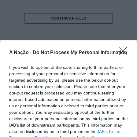
18 e 19 de julho, reunindo dezenas de atletas em busca
de um lugar no quadro principal. A cerimónia de
CONTINUAR A LER
abertura contou com a presença do presidente da
Câmara Municipal de Cascais, Nuno Piteira Lopes,
acompanhado pelo executivo municipal, assinalando o
início de uma competição que voltou a colocar o
ATUALIDADE
concelho no centro do calendário internacional do
A Nação -
Do Not Process My Personal Information
Castelo Branco: “Bienal
ténis.
Internacional de Artes e Ofícios”
If you wish to opt-out of the sale, sharing to third parties, or
Apesar das desistências de última hora de jogadores
promete afirmar artesanato,
processing of your personal or sensitive information for
como Casper Ruud (Noruega), Alejandro Davidovich
targeted advertising by us, please use the below opt-out
património e inovação como
Fokina (Espanha) e Matteo Arnaldi (Itália), a prova
section to confirm your selection. Please note that after your
“motores de desenvolvimento
apresentou um quadro competitivo de elevado nível,
opt-out request is processed you may continue seeing
liderado pelo russo Andrey Rublev, primeiro cabeça de
interest-based ads based on personal information utilized by
económico e cultural” do município
série, pelo italiano Luciano Darderi, pelo chileno
us or personal information disclosed to third parties prior to
português
your opt-out. You may separately opt-out of the further
Alejandro Tabilo e pelo belga Alexander Blockx.
disclosure of your personal information by third parties on the
Um dos momentos mais aguardados da semana foi
IAB’s list of downstream participants. This information may
Publicado
23 horas atrás
on
07/08/2026
também o regresso do suíço Stan Wawrinka ao Estoril,
Por
Ígor Lopes
also be disclosed by us to third parties on the
IAB’s List of
integrado na digressão de despedida do antigo vencedor