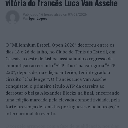
vitória do francês Luca Van Assche
Publicado
16 horas atrás
on
07/08/2026
Por
Ígor Lopes
O “Millennium Estoril Open 2026” decorreu entre os
dias 18 e 26 de julho, no Clube de Ténis do Estoril, em
Cascais, a oeste de Lisboa, assinalando o regresso da
competição ao circuito “ATP Tour” na categoria “ATP
250”, depois de, na edição anterior, ter integrado o
circuito “Challenger”. O francês Luca Van Assche
conquistou o primeiro título ATP da carreira ao
derrotar o belga Alexander Blockx na final, encerrando
uma edição marcada pela elevada competitividade, pela
forte presença de tenistas portugueses e pela projeção
internacional do evento.
O torneio arrancou com a fase de qualificação, nos dias