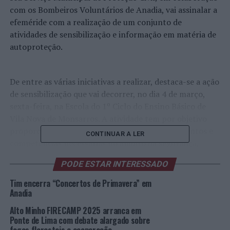
com os Bombeiros Voluntários de Anadia, vai assinalar a
efeméride com a realização de um conjunto de
atividades de sensibilização e informação em matéria de
autoproteção.
De entre as várias iniciativas a realizar, destaca-se a ação
de sensibilização que vai decorrer, no dia 4 de março,
sexta-feira, na Escola do 1º Ciclo do Ensino Básico de
Vila Nova de Monsarros. A atividade tem por objetivo
proporcionar à população escolar, os conhecimentos e
CONTINUAR A LER
competências necessárias no âmbito da segurança,
recorrendo para tal a intervenções de natureza teórica
PODE ESTAR INTERESSADO
em interligação com ações pedagógicas a nível prático,
seguindo, neste último caso, uma metodologia de
Tim encerra “Concertos de Primavera” em
simulação de situações de risco.
Anadia
Alto Minho FIRECAMP 2025 arranca em
O exercício em causa irá permitir sistematizar um
Ponte de Lima com debate alargado sobre
conjunto de normas, regras e procedimentos,