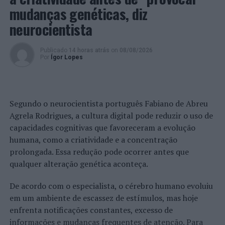
promover a reflexão e o diálogo em torno dos riscos a
mudanças genéticas, diz
que territórios e populações estão sujeitos, e o papel
neurocientista
que cabe a cada um de nós, cidadãos, no esforço coletivo
de criação de comunidades resilientes, próprias das
Publicado
14 horas atrás
on
08/08/2026
sociedades mais desenvolvidas.
Por
Ígor Lopes
Foto: CMA.
Segundo o neurocientista português Fabiano de Abreu
TÓPICOS RELACIONADOS:
ANADIA
CÂMARA MUNICIPAL DE ANADIA
DESTAQUE
Agrela Rodrigues, a cultura digital pode reduzir o uso de
PROTEÇÃO CIVIL
capacidades cognitivas que favoreceram a evolução
humana, como a criatividade e a concentração
PRÓXIMO
Como conversar sobre a guerra com as crianças?
prolongada. Essa redução pode ocorrer antes que
qualquer alteração genética aconteça.
NÃO PERCA
Ansião: Apresentada Estratégia Local de Habitação de
Ansião
De acordo com o especialista, o cérebro humano evoluiu
em um ambiente de escassez de estímulos, mas hoje
enfrenta notificações constantes, excesso de
informações e mudanças frequentes de atenção. Para