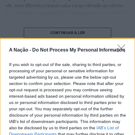
ele, essa diferença impõe uma carga elevada ao córtex
pré-frontal, responsável pelo planejamento e controle
executivo.
O pesquisador afirma que plataformas digitais também
CONTINUAR A LER
estimulam continuamente o sistema de recompensa do
cérebro, favorecendo a fadiga mental, a dificuldade de
A Nação -
Do Not Process My Personal Information
manter a atenção e a procrastinação. Na sua visão,
ATUALIDADE
tarefas inacabadas permanecem ativas na memória e
If you wish to opt-out of the sale, sharing to third parties, or
“Millennium Estoril Open 2026”
aumentam a sensação de sobrecarga, enquanto o stress
processing of your personal or sensitive information for
prolongado pode elevar os níveis de cortisol e
regressou ao circuito ATP com
targeted advertising by us, please use the below opt-out
prejudicar o desempenho cognitivo.
section to confirm your selection. Please note that after your
vitória do francês Luca Van Assche
opt-out request is processed you may continue seeing
interest-based ads based on personal information utilized by
Fabiano de Abreu Agrela Rodrigues ressalta que não há
Publicado
2 dias atrás
on
07/08/2026
us or personal information disclosed to third parties prior to
evidências de que o ambiente digital provoque mudanças
Por
Ígor Lopes
your opt-out. You may separately opt-out of the further
genéticas na espécie humana. A adaptação observada,
disclosure of your personal information by third parties on the
afirma, ocorre por meio da neuroplasticidade, processo
IAB’s list of downstream participants. This information may
pelo qual os circuitos neurais se reorganizam em
also be disclosed by us to third parties on the
IAB’s List of
resposta às experiências.
O “Millennium Estoril Open 2026” decorreu entre os
Downstream Participants
that may further disclose it to other