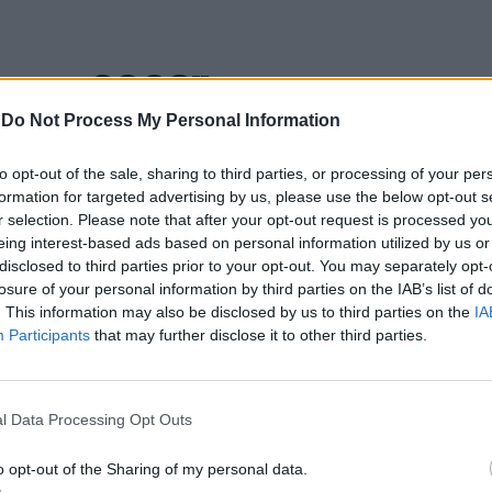
 Open 2026” regressou ao
-
Do Not Process My Personal Information
ória do francês Luca Van
to opt-out of the sale, sharing to third parties, or processing of your per
formation for targeted advertising by us, please use the below opt-out s
r selection. Please note that after your opt-out request is processed y
eing interest-based ads based on personal information utilized by us or
disclosed to third parties prior to your opt-out. You may separately opt-
losure of your personal information by third parties on the IAB’s list of
. This information may also be disclosed by us to third parties on the
IA
Participants
that may further disclose it to other third parties.
entre os dias 18 e 26 de julho, no Clube de Ténis
l Data Processing Opt Outs
 assinalando o regresso da competição ao circuito
e, na edição anterior, ter integrado o circuito
o opt-out of the Sharing of my personal data.