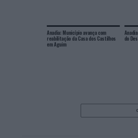
Anadia: Município avança com
Anadia
reabilitação da Casa dos Castilhos
do Des
em Aguim