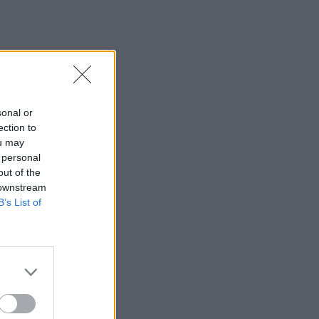
sonal or
ection to
ou may
 personal
out of the
 downstream
B’s List of