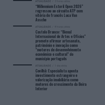
ATUALIDADE
2 horas atrás
“Millennium Estoril Open 2026”
regressou ao circuito ATP com
vitória do francês Luca Van
Assche
ATUALIDADE
8 horas atrás
Castelo Branco: “Bienal
Internacional de Artes e Ofícios”
promete afirmar artesanato,
património e inovação como
“motores de desenvolvimento
económico e cultural” do
município português
ATUALIDADE
1 dia atrás
Covilhã: Especialista aponta
investimento estrangeiro e
valorização imobiliária como
motores do crescimento da Beira
Interior