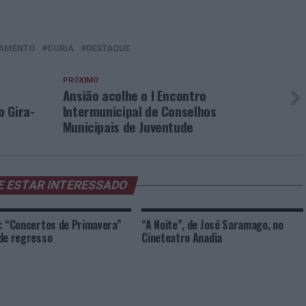
AMENTO
CURIA
DESTAQUE
PRÓXIMO
Ansião acolhe o I Encontro
o Gira-
Intermunicipal de Conselhos
Municipais de Juventude
E ESTAR INTERESSADO
: “Concertos de Primavera”
“A Noite”, de José Saramago, no
de regresso
Cineteatro Anadia