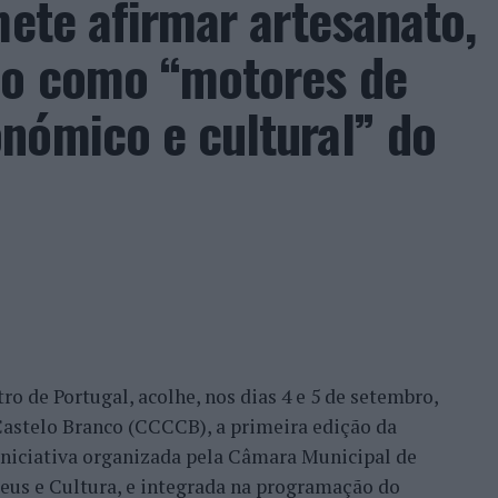
mete afirmar artesanato,
ão como “motores de
da pela maior representação portuguesa de sempre
acional. Nuno Borges, Jaime Faria, Henrique
nómico e cultural” do
eira e Tiago Torres integraram o quadro principal,
ação dos wild cards após as entradas diretas de
me Faria protagonizaram as melhores campanhas da
nal. Torres assinou um dos resultados mais
 Alejandro Tabilo, terceiro cabeça de série e um
tulo, antes de ser afastado pelo francês Hugo Gaston
ro de Portugal, acolhe, nos dias 4 e 5 de setembro,
Bueno e o neerlandês Botic van de Zandschulp,
astelo Branco (CCCCB), a primeira edição da
nde acabou eliminado pelo italiano Luciano
, iniciativa organizada pela Câmara Municipal de
ts.
seus e Cultura, e integrada na programação do