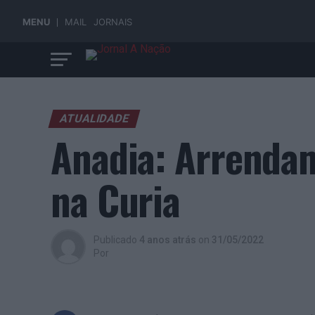
MENU
MAIL
JORNAIS
ATUALIDADE
Anadia: Arrenda
na Curia
Publicado
4 anos atrás
on
31/05/2022
Por